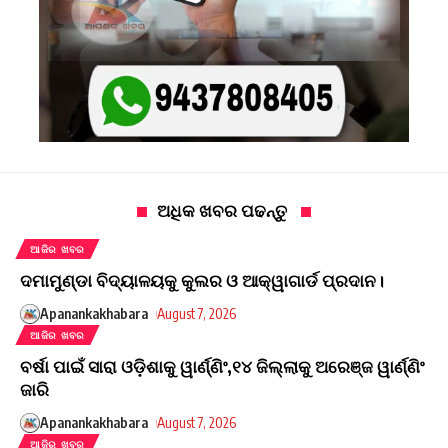
ଅଧିକ ଖବର ପଢନ୍ତୁ
ଆଜିର ଖବର
ଦମାମୁଣ୍ଡା ବିଦ୍ୟାଳୟକୁ କୁଲର ଓ ଆକ୍ୱାଗାର୍ଡ ପ୍ରଦାନ।
Apanankakhabara
August 7, 2026
ଆଜିର ଖବର
ବର୍ଷା ପାଇଁ ସାରା ଓଡ଼ିଶାକୁ ୱାର୍ଣ୍ଣିଂ,୧୪ ଜିଲ୍ଲାକୁ ଅରେଞ୍ଜ ୱାର୍ଣ୍ଣିଂ
ଜାରି
Apanankakhabara
August 7, 2026
ଆଜିର ଖବର