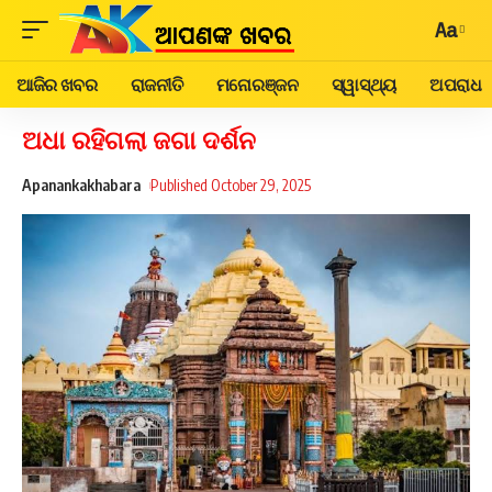
Aa
ଆଜିର ଖବର
ରାଜନୀତି
ମନୋରଞ୍ଜନ
ସ୍ୱାସ୍ଥ୍ୟ
ଅପରାଧ
ଅଧା ରହିଗଲା ଜଗା ଦର୍ଶନ
Apanankakhabara
Published October 29, 2025