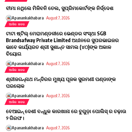
ବୀମା ନଥିଲେ ମିଳିବନି ତେଲ, ସୁପ୍ରିମକୋର୍ଟଙ୍କ ନିର୍ଦ୍ଦେଶ
Apanankakhabara
August 7, 2026
ଆଜିର ଖବର
ଟାଟା ଷ୍ଟିଲ୍ ମେରାମଣ୍ଡଳୀରେ ଭେଣ୍ଡର ସଂସ୍ଥା SGB
Brandsafway Private Limited ଅଧୀନରେ ସୁପରଭାଇଜର
ଭାବେ କାର୍ଯ୍ୟରତ ଶ୍ରୀ ସୁଶାନ୍ତ ସାମଲ (୪୦)ଙ୍କ ଅକାଳ
ବିୟୋଗ
Apanankakhabara
August 7, 2026
ଆଜିର ଖବର
ଶ୍ରୀଜଗନ୍ନାଥ ମନ୍ଦିରର ମୁଖ୍ୟ ପୂଜକ ସୁରମଣୀ ପଣ୍ଡାଙ୍କ
ପରଲୋକ
Apanankakhabara
August 7, 2026
ଆଜିର ଖବର
ବେଆଇନ୍ ଦେଶୀ ବନ୍ଧୁକ କାରଖାନା ରେ ବୁଗୁଡ଼ା ପୋଲିସ୍ ର ଚଢ଼ାଉ
୨ ଗିରଫ।
Apanankakhabara
August 7, 2026