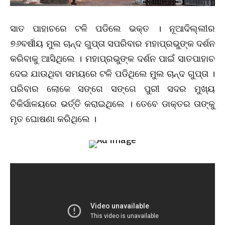
ସାତ ପାହାଚରେ ଟଳି ପଡିଲେ ଭକ୍ତ । ନୂଆଦିଲ୍ଲୀର
୭୬ବର୍ଷୀୟ ମୁଲ ଚାନ୍ଦ ଗୁପ୍ତା ସପରିବାର ମହାପ୍ରଭୁଙ୍କ ଦର୍ଶନ
କରିବାକୁ ଆସିଥିଲେ । ମହାପ୍ରଭୁଙ୍କ ଦର୍ଶନ ପାଇଁ ସାତପାହାଚ
ଦେଇ ଯାଉଥିବା ସମୟରେ ଟଳି ପଡିଥିଲେ ମୁଲ ଚାନ୍ଦ ଗୁପ୍ତା ।
ପରିବାର ଲୋକେ ସଙ୍ଗେ ସଙ୍ଗେ ପୁରୀ ସଦର ମୁଖ୍ୟ
ଚିକିର୍ସାଳୟରେ ଭର୍ତ୍ତି କରାଇଥିଲେ । ତେବେ ଡାକ୍ତର ତାଙ୍କୁ
ମୃତ ଘୋଷଣା କରିଥିଲେ ।