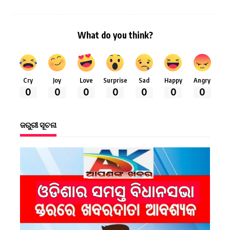
What do you think?
Cry
Joy
Love
Surprise
Sad
Happy
Angry
0
0
0
0
0
0
0
ଜରୁରୀ ସୂଚନା