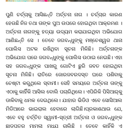
ପୁଣି ଚର୍ଚ୍ଚାକୁ ଆସିଛନ୍ତି ଅର୍ଚ୍ଚନା ନାଗ । ଚର୍ଚ୍ଚାର କାରଣ
ହେଉଛି ନିଜ ତଥା ତାଙ୍କ ପୁଅ ଉପରେ ହୋଇଥିବା ଆକ୍ରମଣ ।
ଅର୍ଚ୍ଚନା ନାଗଙ୍କୁ ହତ୍ୟା ଉଦ୍ୟମ କରାଯାଇଥିବା ଅଭିଯୋଗ
ଆଣିଛନ୍ତି ସେ । ତେବେ ଜଗବନ୍ଧୁଙ୍କୁ ମଞ୍ଚେଶ୍ୱର ଥାନା
ପୋଲିସ ଅଟକ ରଖିଥିବା ସୂଚନା ମିଳିଛି। ଅର୍ଚ୍ଚନାଙ୍କ
ଅଭିଯୋଗ ପରେ ଜଗବନ୍ଧୁଙ୍କୁ ପୋଲିସ ଉଠାଇ ନେଇଛି। ଏହା
ସହ ଜଗବନ୍ଧୁଙ୍କ ପାଖରୁ ଗୋଟିଏ ଛୁରି ଜବତ ହୋଇଥିବା
ସୂଚନା ମିଳିଛି। ରାତିରେ ଜୋରଜବରଦସ୍ତ ଘରେ ପଶିବାକୁ
ଚେଷ୍ଟା କରୁଥିଲେ ସ୍ବାମୀ। ସେହି ସମୟରେ ଅର୍ଚ୍ଚନା ତାଙ୍କୁ
ଏଠାକୁ କାହିିଁକି ଆସିଲ ବୋଲି ପଚାରିଥିଲେ। ଏପିରିକି ପିସିଆର୍‌କୁ
ଡାକିବାକୁ ଧମକ ଦେଇଥିଲେ। ଯାହାର ଭିଡିଓ ଏବେ ସୋସିଆଲ
ମିଡିଆରେ ଭାଇରାଲ ହେବାରେ ଲାଗିଛି।ପ୍ରକାଶଥାଉ ଯେ,
ଏବେ ବହୁ ଚର୍ଚ୍ଚିତ ସ୍ୱାମୀ-ସ୍ତ୍ରୀ ଅର୍ଚ୍ଚନା ଓ ଜଗବନ୍ଧୁଙ୍କ
ଛାଡ଼ପତ୍ର ମାମଲା ମଧ୍ଯ ଚାଲିଛି । ତେବେ କାହିଁକି ଏ