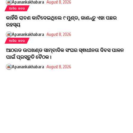
Apanankakhabara
August 8, 2026
ଆଜିର ଖବର
କାହିଁକି ରାବଣ କାଟିଦେଇଥିଲେ ୯ ମୁଣ୍ଡ, ଜାଣନ୍ତୁ ଏହା ପଛର
ରହସ୍ୟ
Apanankakhabara
August 8, 2026
ଆଜିର ଖବର
ଆଠଗଡ ଉପଖଣ୍ଡ ସାମ୍ବାଦିକ ସଂଘର ସ୍ଵାଧୀନତା ଦିବସ ପାଳନ
ପାଇଁ ପ୍ରସ୍ତୁତି ବୈଠକ।
Apanankakhabara
August 8, 2026