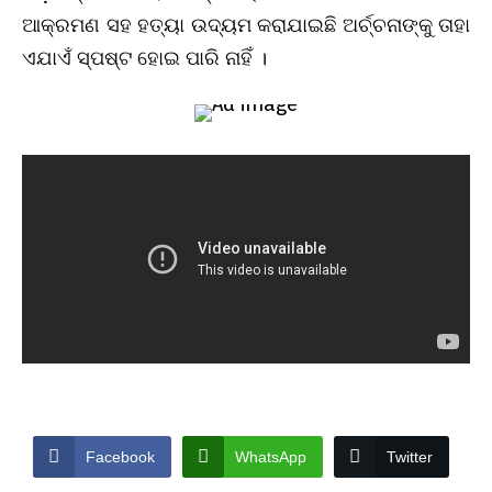
ଆକ୍ରମଣ ସହ ହତ୍ୟା ଉଦ୍ୟମ କରାଯାଇଛି ଅର୍ଚ୍ଚନାଙ୍କୁ ତାହା
ଏଯାଏଁ ସ୍ପଷ୍ଟ ହୋଇ ପାରି ନାହିଁ ।
Facebook
WhatsApp
Twitter