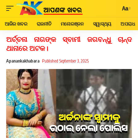
Aa
ଆଜିର ଖବର
ରାଜନୀତି
ମନୋରଞ୍ଜନ
ସ୍ୱାସ୍ଥ୍ୟ
ଅପରାଧ
ଅର୍ଚ୍ଚନା ନାଗଙ୍କ ସ୍ବାମୀ ଜଗବନ୍ଧୁ ଚାନ୍ଦ
ଥାନାରେ ଅଟକ।
Apanankakhabara
Published September 3, 2025