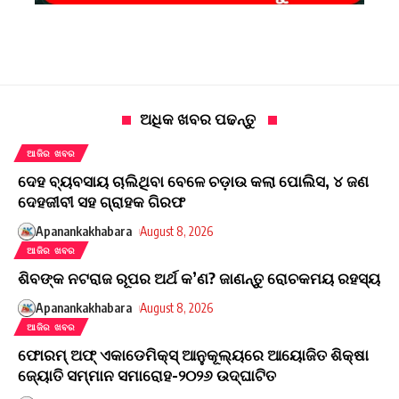
ଅଧିକ ଖବର ପଢନ୍ତୁ
ଆଜିର ଖବର
ଦେହ ବ୍ୟବସାୟ ଚାଲିଥିବା ବେଳେ ଚଡ଼ାଉ କଲା ପୋଲିସ, ୪ ଜଣ
ଦେହଜୀବୀ ସହ ଗ୍ରାହକ ଗିରଫ
Apanankakhabara
August 8, 2026
ଆଜିର ଖବର
ଶିବଙ୍କ ନଟରାଜ ରୂପର ଅର୍ଥ କ’ଣ? ଜାଣନ୍ତୁ ରୋଚକମୟ ରହସ୍ୟ
Apanankakhabara
August 8, 2026
ଆଜିର ଖବର
ଫୋରମ୍ ଅଫ୍ ଏକାଡେମିକ୍ସ୍ ଆନୁକୂଲ୍ୟରେ ଆୟୋଜିତ ଶିକ୍ଷା
ଜ୍ୟୋତି ସମ୍ମାନ ସମାରୋହ-୨୦୨୬ ଉଦ୍ଘାଟିତ