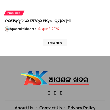
ଆଜିର ଖବର
ନରସିଂହପୁରରେ ବିଚିତ୍ର ଶିକ୍ଷା ବ୍ୟବସ୍ଥା
Apanankakhabara
August 8, 2026
Show More
About Us
Contact Us
Privacy Policy