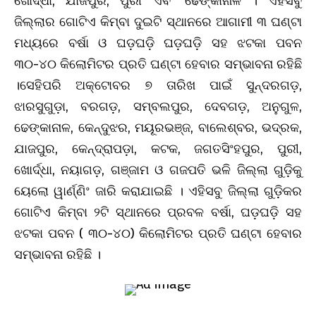
ଖୋର୍ଦ୍ଧା, ଯାଜପୁର, ପୁରୀ ଏବଂ ଢେଙ୍କାନାଳ । ଏହିସବୁ
ଜିଲ୍ଲାର ଗୋଟିଏ କିମ୍ବା ଦୁଇଟି ସ୍ଥାନରେ ଆଗାମୀ ୩ ଘଣ୍ଟା
ମଧ୍ୟରେ ବର୍ଷା ଓ ଘଡ଼ଘଡ଼ି ଘଡ଼ଘଡ଼ି ସହ ଝଟକା ପବନ
୩୦-୪୦ କିଲୋମିଟର ପ୍ରତି ଘଣ୍ଟା ହେବାର ସମ୍ଭାବନା ରହିଛି
।ସେହିପରି ଅକ୍ଟୋବର ୭ ତାରିଖ ପାଇଁ ସୁନ୍ଦରଗଡ଼,
ଝାରସୁଗୁଡ଼ା, ବରଗଡ଼, ସମ୍ବଲପୁର, ଦେବଗଡ଼, ଅନୁଗୁଳ,
ଢେଙ୍କାନାଳ, କେନ୍ଦୁଝର, ମୟୂରଭଞ୍ଜ, ବାଲେଶ୍ବର, ଭଦ୍ରକ,
ଯାଜପୁର, କେନ୍ଦ୍ରାପଡ଼ା, କଟକ, ଜଗତସିଂହପୁର, ପୁରୀ,
ଖୋର୍ଦ୍ଧା, ନୟାଗଡ଼, ଗଞ୍ଜାମ ଓ ଗଜପତି ଭଳି ଜିଲ୍ଲା ଗୁଡ଼ିକୁ
ୟେଲୋ ୱାର୍ଣ୍ଣିଂ ଜାରି କରାଯାଇଛି । ଏହିସବୁ ଜିଲ୍ଲା ଗୁଡ଼ିକର
ଗୋଟିଏ କିମ୍ବା ୨ଟି ସ୍ଥାନରେ ପ୍ରବଳ ବର୍ଷା, ଘଡ଼ଘଡ଼ି ସହ
ଝଟକା ପବନ ( ୩୦-୪୦) କିଲୋମିଟର ପ୍ରତି ଘଣ୍ଟା ହେବାର
ସମ୍ଭାବନା ରହିଛି ।