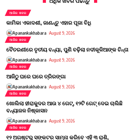
ଅଧିକ ଖବର ପଢନ୍ତୁ
ଆଜିର ଖବର
କାମିକା ଏକାଦଶୀ, ଜାଣନ୍ତୁ ଏହାର ପୂଜା ବିଧି
Apanankakhabara
August 9, 2026
ଆଜିର ଖବର
ବୈତରଣୀରେ ତୃତୀୟ ବନ୍ୟା, ପୁଣି ବଢ଼ିଲା ନଦୀକୂଳିଆଙ୍କ ଚିନ୍ତା
Apanankakhabara
August 9, 2026
ଆଜିର ଖବର
ଆଜିଠୁ ଘରେ ଘରେ ତ୍ରିରଙ୍ଗା
Apanankakhabara
August 9, 2026
ଆଜିର ଖବର
ଖୋଲିଲା ହୀରାକୁଦର ଆଉ ୪ ଗେଟ୍, ୧୨ଟି ଗେଟ୍ ଦେଇ ଚାଲିଛି
ବନ୍ୟାଜଳ ନିଷ୍କାସନ
Apanankakhabara
August 9, 2026
ଆଜିର ଖବର
୧୨ ଅଗଷ୍ଟରୁ ସଙ୍କଟର ସାମ୍ନା କରିବେ ଏହି ୩ ରାଶି,