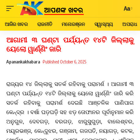
Aa
ଆଜିର ଖବର
ରାଜନୀତି
ମନୋରଞ୍ଜନ
ସ୍ୱାସ୍ଥ୍ୟ
ଅପରାଧ
ଆଗାମୀ ୩ ଘଣ୍ଟା ପର୍ଯ୍ୟନ୍ତ ୧୪ଟି ଜିଲ୍ଲାକୁ
ୟେଲୋ ୱାର୍ଣ୍ଣିଂ ଜାରି
Apanankakhabara
Published October 6, 2025
ରାଜ୍ୟର ୧୪ ଜିଲ୍ଲାକୁ ସତର୍କ ରହିବାକୁ ପରାମର୍ଶ । ଆଗାମୀ ୩
ଘଣ୍ଟା ପର୍ଯ୍ୟନ୍ତ ୧୪ଟି ଜିଲ୍ଲାକୁ ୟେଲୋ ୱାର୍ଣ୍ଣିଂ ଜାରି କରି
ସତର୍କ ରହିବାକୁ ପରାମର୍ଶ ଦେଇଛି ଆଞ୍ଚଳିକ ପାଣିପାଗ
କେନ୍ଦ୍ର । ବର୍ଷା ଘଡ଼ଘଡ଼ି ସହ ଝଡ଼ ତୋଫାନର ପୂର୍ବାନୁମାନ କରି
ଅନୁଗୁଳ, ଦେବଗଡ଼, ବରଗଡ଼, ଝାରୁସୁଗୁଡ଼ା, ବାଲେଶ୍ବର,
ମୟୂରଭଞ୍ଜ, କେନ୍ଦୁଝର, ଗଞ୍ଜାମ, ଗଜପତି, ନୟାଗଡ଼, କଟକ,