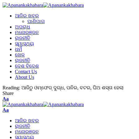
ଆଜିର ଖବର
ପାଣିପାଗ
ଅପରାଧ
ମନୋରଞ୍ଜନ
ରାଜନୀତି
ସ୍ୱାସ୍ଥ୍ୟ
ଧର୍ମ
ଖେଳ
ରାଜନୀତି
ଦେଶ ବିଦେଶ
Contact Us
About Us
Reading:
ଆଜିଠୁ ଓମ୍‌ଫେଡ୍‌ ଦୁଗ୍ଧ, ପନିର, ବଟର, ଘିଅ ଶସ୍ତା ହେଲା
Share
Aa
Aa
ଆଜିର ଖବର
ରାଜନୀତି
ମନୋରଞ୍ଜନ
ସ୍ୱାସ୍ଥ୍ୟ