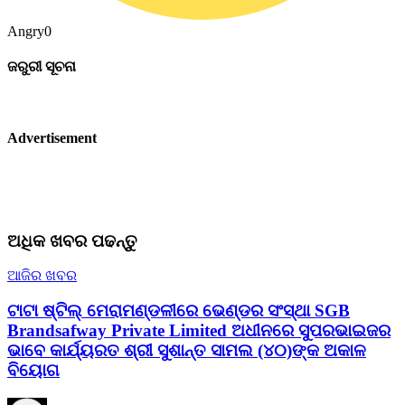
Angry
0
ଜରୁରୀ ସୂଚନା
Advertisement
ଅଧିକ ଖବର ପଢନ୍ତୁ
ଆଜିର ଖବର
ଟାଟା ଷ୍ଟିଲ୍ ମେରାମଣ୍ଡଳୀରେ ଭେଣ୍ଡର ସଂସ୍ଥା SGB
Brandsafway Private Limited ଅଧୀନରେ ସୁପରଭାଇଜର
ଭାବେ କାର୍ଯ୍ୟରତ ଶ୍ରୀ ସୁଶାନ୍ତ ସାମଲ (୪୦)ଙ୍କ ଅକାଳ
ବିୟୋଗ