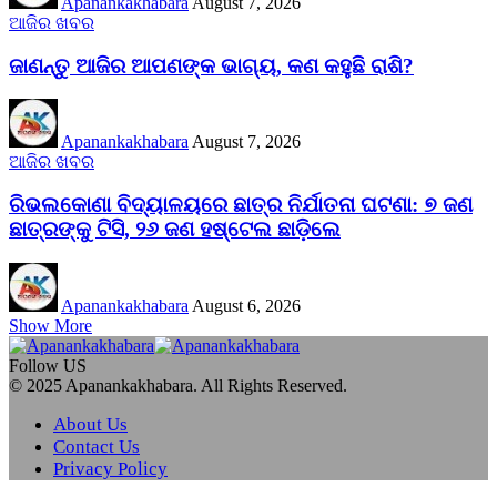
Apanankakhabara
August 7, 2026
ଆଜିର ଖବର
ଜାଣନ୍ତୁ ଆଜିର ଆପଣଙ୍କ ଭାଗ୍ୟ, କଣ କହୁଛି ରାଶି?
Apanankakhabara
August 7, 2026
ଆଜିର ଖବର
ରିଭଲକୋଣା ବିଦ୍ୟାଳୟରେ ଛାତ୍ର ନିର୍ଯାତନା ଘଟଣା: ୭ ଜଣ
ଛାତ୍ରଙ୍କୁ ଟିସି, ୨୬ ଜଣ ହଷ୍ଟେଲ ଛାଡ଼ିଲେ
Apanankakhabara
August 6, 2026
Show More
Follow US
© 2025 Apanankakhabara. All Rights Reserved.
About Us
Contact Us
Privacy Policy