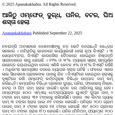
© 2025 Apanakakhabra. All Rights Reserved.
ଆଜିଠୁ ଓମ୍‌ଫେଡ୍‌ ଦୁଗ୍ଧ, ପନିର, ବଟର, ଘିଅ
ଶସ୍ତା ହେଲା
Apanankakhabara
Published September 22, 2025
ନବରାତ୍ରି ଅବସରରେ ଦେଶବାସୀଙ୍କୁ ବଡ଼ ଭେଟି ଦେଇଛନ୍ତି କେନ୍ଦ୍ର
ସରକାର । ମଝିରାତିରୁ ଭାରତରେ କାର୍ଯ୍ୟକାରୀ ହେଲା ନୂଆ ଜିଏସ୍‌ଟି । ୩
ସେପ୍ଟେମ୍ବର, ଜିଏସ୍‌ଟି କାଉନସିଲ ବୈଠକରେ ହୋଇଥିବା ନିଷ୍ପତ୍ତି
ସାରାଦେଶରେ ଲାଗୁ ହୋଇଛି । ୧୨% ଓ ୨୮% ଟ୍ୟାକ୍ସ ସ୍ଲାବ୍ ସମ୍ପୂର୍ଣ୍ଣ
ଉଛେଦ୍ଦ କରାଯାଇଥିବା ବେଳେ ଏଣିକି କେବଳ ୫% ଓ ୧୮% ଜିଏସ୍‌ଟି ରହିଛି
। ଅଧିକାଂଶ ସାମଗ୍ରୀର ଦରରେ ବ୍ୟାପକ ହ୍ରାସ ଘଟିଛି । ଫଳରେ ଏହାର
ଲାଭ ସିଧାସଳଖ ଗ୍ରାହକଙ୍କ ପାଖକୁ ଯିବ । ଜିଏସ୍‌ଟିରେ ହୋଇଥିବା ହ୍ରାସକୁ
ଦୃଷ୍ଟିରେ ରଖି ଓମ୍‌ଫେଡ୍‌ କର୍ତ୍ତପୃକ୍ଷ ବିଭିନ୍ନ ଉତ୍ପାଦ ଦାମ୍‌ କମ୍
କରିଛନ୍ତି। କମ୍ପାନିର ବିଭିନ୍ନ ପ୍ରକାର ଦୁଗ୍ଧ, ପନିର, ଫ୍ଲେଭର୍‌ ମିଲ୍କ,
‌ବଟର୍‌ ଓ ଘିଅ ଦାମ୍‌ ହ୍ରାସ ପାଇଛି। ନୂତନ ଦର ଆଜିଠାରୁ ଲାଗୁ ହେବ।
ଓମ୍‌ଫେଡ୍‌ର ୫୦୦ ଏମ୍ଏଲ୍‌ ଟେଟ୍ରାପ୍ୟାକ୍‌ର ୟୁଏଚ୍‌ଟି ଦୁଗ୍ଧ ଦାମ୍‌ ୨
ଟଙ୍କା କମ୍ ହୋଇ ୩୭ ଟଙ୍କାକୁ ଖସିଆସିଛି। ତାହାର ଏକ ଲିଟର ପ୍ୟାକ୍‌
ଦାମ୍ ୩ ଟଙ୍କା ହ୍ରାସ ପାଇ ୬୭ ଟଙ୍କା ହୋଇଛି। ପନିର୍‌ର ୨୦୦ ଗ୍ରାମ
ପାଉଚ୍‌ ଦାମ୍‌ ୫ ଟଙ୍କା ହ୍ରାସ ୭୫ ଟଙ୍କା ହୋଇଛି ଏବଂ ୫୦୦ ଗ୍ରାମର
ଦାମ୍‌ ୧୦ ଟଙ୍କା ହ୍ରାସ ୧୮୦ ହୋଇଛି। ପନିର (ମିଡିଅମ୍ ଫ୍ୟାଟ୍‌)ର ୨୦୦