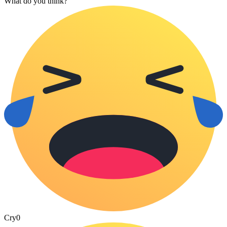
What do you think?
Cry
0