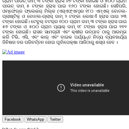
ଗ୍ରାମ ପାଉଚ୍‌ ଦାମ୍‌ ୩ ଟଙ୍କା ହ୍ରାସ ୬୭ ଟଙ୍କା ହୋଇଛି ଓ ୫୦୦ ଗ୍ରାମ
ପାଉଚ୍‌ ଦାମ୍ ୫ ଟଙ୍କା ହ୍ରାସ ପାଇ ୧୬୦ ଟଙ୍କା ହୋଇଛି। ସେହିପରି,
ଓମ୍‌ଫେଡ୍‌ର ଫ୍ଲେଭର୍‌ ମିଲ୍କ (ଏସ୍‌ଏଫ୍‌ଏମ୍‌)ର ୧୮୦ ଏମ୍ଏଲ୍‌ ବୋତଲ-
ପ୍ଲାଷ୍ଟିକ୍ ଓ ବୋତଲ-ଗ୍ଲାସ୍‌ ଦାମ୍‌ ୨ ଟଙ୍କା ଲେଖାଏଁ ହ୍ରାସ ପାଇ ୨୩
ଟଙ୍କା ହୋଇଛି। ଟେବୁଲ୍‌ ବଟର୍‌ର ୧୦୦ ଗ୍ରାମ ଦାମ୍‌ ୩ ଟଙ୍କା ହ୍ରାସ ପାଇ
୫୭ ଟଙ୍କା ଓ ୫୦୦ ଗ୍ରାମ ପ୍ୟାକ୍‌ ଦାମ୍‌ ୧୮ ଟଙ୍କା ହ୍ରାସ ପାଇ ୨୭୨
ଟଙ୍କା ହୋଇଛି। ରାସନ ସାମଗ୍ରୀ ଏବଂ କ୍ଷୀର ଉତ୍ପାଦ ଠାରୁ ଆରମ୍ଭ
କରି ଟିଭି, ଏସି, ଏବଂ କାର୍ ଏବଂ ବାଇକ ପର୍ଯ୍ୟନ୍ତ ନିତ୍ୟ ବ୍ୟବହାର୍ଯ୍ୟ
ଜିନିଷର ଦର ପରିବର୍ତ୍ତନ ହୋଇ ପୂର୍ବାପେକ୍ଷା ଆଜିଠାରୁ ଶସ୍ତା ହେବ ।
Facebook
WhatsApp
Twitter