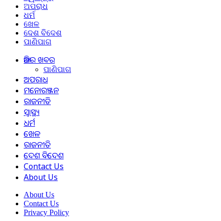
ଅପରାଧ
ଧର୍ମ
ଖେଳ
ଦେଶ ବିଦେଶ
ପାଣିପାଗ
ଆଜିର ଖବର
ପାଣିପାଗ
ଅପରାଧ
ମନୋରଞ୍ଜନ
ରାଜନୀତି
ସ୍ୱାସ୍ଥ୍ୟ
ଧର୍ମ
ଖେଳ
ରାଜନୀତି
ଦେଶ ବିଦେଶ
Contact Us
About Us
About Us
Contact Us
Privacy Policy