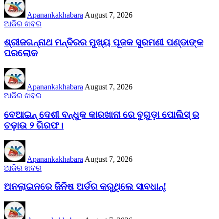
Apanankakhabara
August 7, 2026
ଆଜିର ଖବର
ଶ୍ରୀଜଗନ୍ନାଥ ମନ୍ଦିରର ମୁଖ୍ୟ ପୂଜକ ସୁରମଣୀ ପଣ୍ଡାଙ୍କ
ପରଲୋକ
Apanankakhabara
August 7, 2026
ଆଜିର ଖବର
ବେଆଇନ୍ ଦେଶୀ ବନ୍ଧୁକ କାରଖାନା ରେ ବୁଗୁଡ଼ା ପୋଲିସ୍ ର
ଚଢ଼ାଉ ୨ ଗିରଫ।
Apanankakhabara
August 7, 2026
ଆଜିର ଖବର
​ଅନଲାଇନରେ ଜିନିଷ ଅର୍ଡର କରୁଥିଲେ ସାବଧାନ୍!