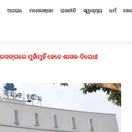
ଅପରାଧ
ମନୋରଞ୍ଜନ
ରାଜନୀତି
ସ୍ୱାସ୍ଥ୍ୟ
ଧର୍ମ
ଖେ
୍ରସଙ୍ଗରେ ମୁହାଁମୁହିଁ ହେବେ ଶାସକ-ବିରୋଧୀ