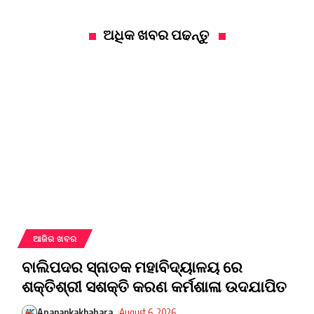
ଅଧିକ ଖବର ପଢନ୍ତୁ
ଆଜିର ଖବର
ବାଲିପଦର ସ୍ନାତକ ମହାବିଦ୍ୟାଳୟ ରେ
ଶକ୍ତିଶ୍ରୀ ସଶକ୍ତି କରଣ କର୍ମଶାଳା ଉଦଯାପିତ
Apanankakhabara
August 6, 2026