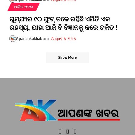
ଆଜିର ଖବର
ଗୁମ୍ଫାର ୯୦ ଫୁଟ୍ ତଳେ ରହିଛି ଏମିତି ଏକ
ରହସ୍ୟ, ଯାହା ଆଜି ବି ବିଜ୍ଞାନକୁ କରେ ଚକିତ !
Apanankakhabara
August 6, 2026
Show More