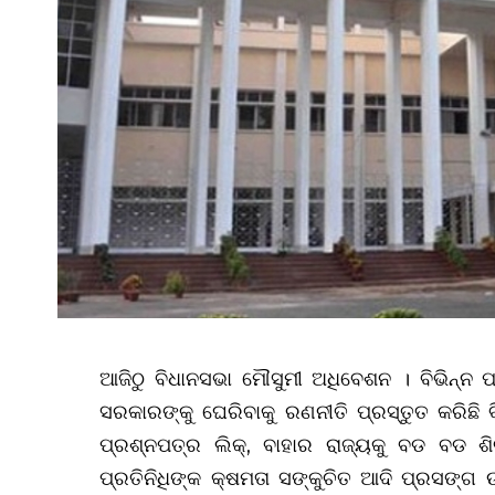
ଆଜିଠୁ ବିଧାନସଭା ମୌସୁମୀ ଅଧିବେଶନ । ବିଭିନ୍ନ ପ
ସରକାରଙ୍କୁ ଘେରିବାକୁ ରଣନୀତି ପ୍ରସ୍ତୁତ କରିଛି ବି
ପ୍ରଶ୍ନପତ୍ର ଲିକ୍, ବାହାର ରାଜ୍ୟକୁ ବଡ ବଡ ଶିଳ୍
ପ୍ରତିନିଧିଙ୍କ କ୍ଷମତା ସଙ୍କୁଚିତ ଆଦି ପ୍ରସଙ୍ଗ ଉ