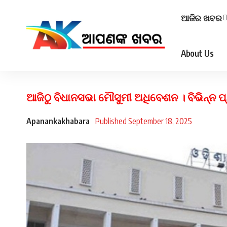
ଆଜିର ଖବର
About Us
ଆଜିଠୁ ବିଧାନସଭା ମୌସୁମୀ ଅଧିବେଶନ । ବିଭିନ୍ନ ପ
Apanankakhabara
Published September 18, 2025