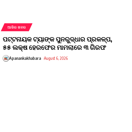
ଆଜିର ଖବର
ପଟ୍ଟନାୟକ ଟ୍ୟାଙ୍କ ପୁନରୁଦ୍ଧାର ପ୍ରକଳ୍ପ,
୫୫ ଲକ୍ଷ ହେରଫେର ମାମଲାରେ ୩ ଗିରଫ
Apanankakhabara
August 6, 2026