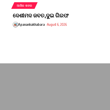
ଆଜିର ଖବର
ଦେଶୀମଦ ଜବତ,ଦୁଇ ଗିରଫ
Apanankakhabara
August 6, 2026