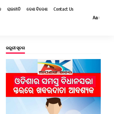
ଳ
ରାଜନୀତି
ଦେଶ ବିଦେଶ
Contact Us
Aa
ଜରୁରୀ ସୂଚନା