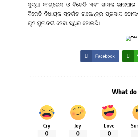
ସୁଦ୍ଧା କଂଗ୍ରେସ ଓ ବିଜେଡି ଏବଂ ଶାସକ ଭାଜପାର
ବିଜେଡି ବିଧାୟକ ସ୍ବର୍ଗତ ରାଜେନ୍ଦ୍ର ପ୍ରସାଦ 
ଗୃହ ମୁଲତବୀ ହେବା ସ୍ଥିର ହୋଇଛି।
Facebook
What do 
Cry
Joy
Love
Sur
0
0
0