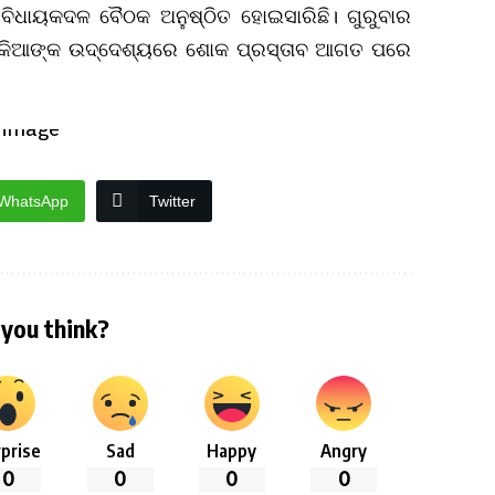
 ବିଧାୟକଦଳ ବୈଠକ ଅନୁଷ୍ଠିତ ହୋଇସାରିଛି। ଗୁରୁବାର
ଢୋଲକିଆଙ୍କ ଉଦ୍ଦେଶ୍ୟରେ ଶୋକ ପ୍ରସ୍ତାବ ଆଗତ ପରେ
WhatsApp
Twitter
you think?
prise
Sad
Happy
Angry
0
0
0
0