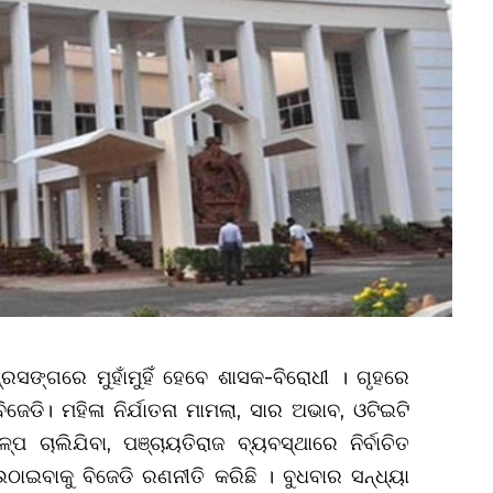
୍ରସଙ୍ଗରେ ମୁହାଁମୁହିଁ ହେବେ ଶାସକ-ବିରୋଧୀ । ଗୃହରେ
ଜେଡି। ମହିଳା ନିର୍ଯାତନା ମାମଲା, ସାର ଅଭାବ, ଓଟିଇଟି
ପ ଚାଲିଯିବା, ପଞ୍ଚାୟତିରାଜ ବ୍ୟବସ୍ଥାରେ ନିର୍ବାଚିତ
ଠାଇବାକୁ ବିଜେଡି ରଣନୀତି କରିଛି । ବୁଧବାର ସନ୍ଧ୍ୟା