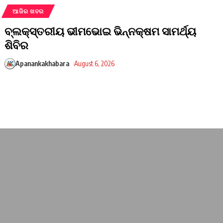
ଆଜିର ଖବର
ବ୍ଲକ୍‌ସ୍ତରୀୟ ଭୀମଭୋଇ ଭିନ୍ନକ୍ଷମ ସାମର୍ଥ୍ୟ
ଶିବିର
Apanankakhabara
August 6, 2026