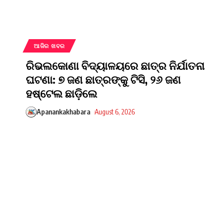
ଆଜିର ଖବର
ରିଭଲକୋଣା ବିଦ୍ୟାଳୟରେ ଛାତ୍ର ନିର୍ଯାତନା
ଘଟଣା: ୭ ଜଣ ଛାତ୍ରଙ୍କୁ ଟିସି, ୨୬ ଜଣ
ହଷ୍ଟେଲ ଛାଡ଼ିଲେ
Apanankakhabara
August 6, 2026