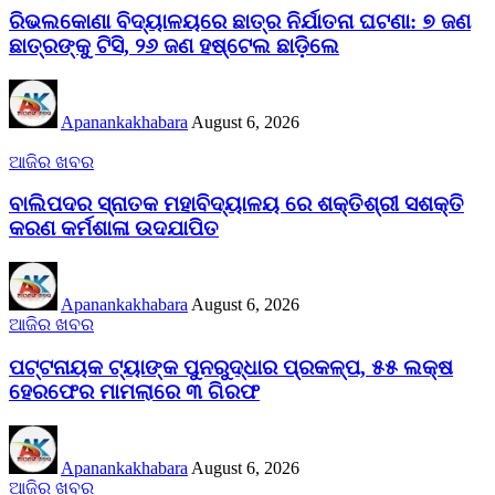
ରିଭଲକୋଣା ବିଦ୍ୟାଳୟରେ ଛାତ୍ର ନିର୍ଯାତନା ଘଟଣା: ୭ ଜଣ
ଛାତ୍ରଙ୍କୁ ଟିସି, ୨୬ ଜଣ ହଷ୍ଟେଲ ଛାଡ଼ିଲେ
Apanankakhabara
August 6, 2026
ଆଜିର ଖବର
ବାଲିପଦର ସ୍ନାତକ ମହାବିଦ୍ୟାଳୟ ରେ ଶକ୍ତିଶ୍ରୀ ସଶକ୍ତି
କରଣ କର୍ମଶାଳା ଉଦଯାପିତ
Apanankakhabara
August 6, 2026
ଆଜିର ଖବର
ପଟ୍ଟନାୟକ ଟ୍ୟାଙ୍କ ପୁନରୁଦ୍ଧାର ପ୍ରକଳ୍ପ, ୫୫ ଲକ୍ଷ
ହେରଫେର ମାମଲାରେ ୩ ଗିରଫ
Apanankakhabara
August 6, 2026
ଆଜିର ଖବର