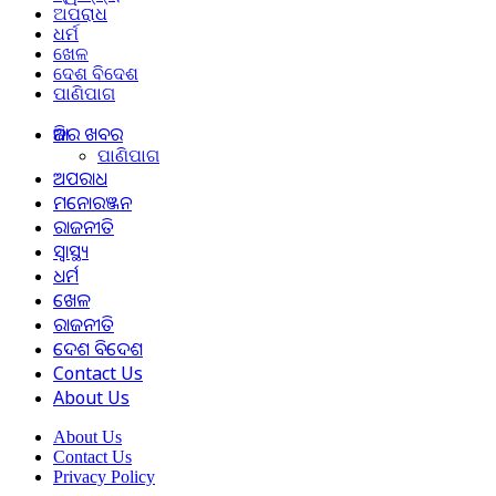
ଅପରାଧ
ଧର୍ମ
ଖେଳ
ଦେଶ ବିଦେଶ
ପାଣିପାଗ
ଆଜିର ଖବର
ପାଣିପାଗ
ଅପରାଧ
ମନୋରଞ୍ଜନ
ରାଜନୀତି
ସ୍ୱାସ୍ଥ୍ୟ
ଧର୍ମ
ଖେଳ
ରାଜନୀତି
ଦେଶ ବିଦେଶ
Contact Us
About Us
About Us
Contact Us
Privacy Policy