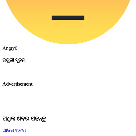
Angry
0
ଜରୁରୀ ସୂଚନା
Advertisement
ଅଧିକ ଖବର ପଢନ୍ତୁ
ଆଜିର ଖବର