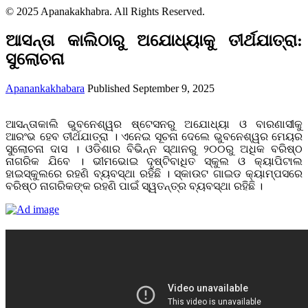
© 2025 Apanakakhabra. All Rights Reserved.
ଆସନ୍ତା କାଲିଠାରୁ ଅଯୋଧ୍ୟାକୁ ତୀର୍ଥଯାତ୍ରା:
ସୁଲୋଚନା
Apanankakhabara
Published September 9, 2025
ଆସନ୍ତାକାଲି ଭୁବନେଶ୍ୱର ଷ୍ଟେସନରୁ ଅଯୋଧ୍ୟା ଓ ବାରଣାସୀକୁ
ଆରଂଭ ହେବ ତୀର୍ଥଯାତ୍ରା । ଏନେଇ ସୂଚନା ଦେଲେ ଭୁବନେଶ୍ୱର ମେୟର
ସୁଲୋଚନା ଦାସ । ଓଡିଶାର ବିଭିନ୍ନ ସ୍ଥାନରୁ ୨୦୦ରୁ ଅଧିକ ବରିଷ୍ଠ
ନାଗରିକ ଯିବେ । ଭୀମଭୋଇ ଦୃଷ୍ଟିବାଧିତ ସ୍କୁଲ ଓ କ୍ୟାପିଟାଲ
ହାଇସ୍କୁଲରେ ରହଣି ବ୍ୟବସ୍ଥା ରହିଛି । ସ୍କାଉଟ ଗାଇଡ କ୍ୟାମ୍ପସରେ
ବରିଷ୍ଠ ନାଗରିକଙ୍କ ରହଣି ପାଇଁ ସ୍ୱତନ୍ତ୍ର ବ୍ୟବସ୍ଥା ରହିଛି ।