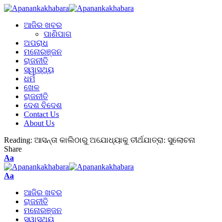
ଆଜିର ଖବର
ପାଣିପାଗ
ଅପରାଧ
ମନୋରଞ୍ଜନ
ରାଜନୀତି
ସ୍ୱାସ୍ଥ୍ୟ
ଧର୍ମ
ଖେଳ
ରାଜନୀତି
ଦେଶ ବିଦେଶ
Contact Us
About Us
Reading:
ଆସନ୍ତା କାଲିଠାରୁ ଅଯୋଧ୍ୟାକୁ ତୀର୍ଥଯାତ୍ରା: ସୁଲୋଚନା
Share
Aa
Aa
ଆଜିର ଖବର
ରାଜନୀତି
ମନୋରଞ୍ଜନ
ସ୍ୱାସ୍ଥ୍ୟ