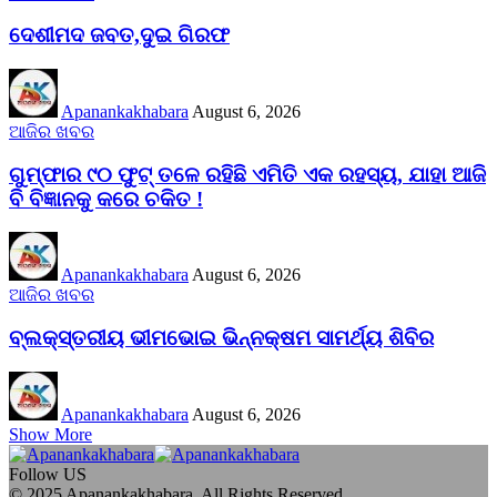
ଦେଶୀମଦ ଜବତ,ଦୁଇ ଗିରଫ
Apanankakhabara
August 6, 2026
ଆଜିର ଖବର
ଗୁମ୍ଫାର ୯୦ ଫୁଟ୍ ତଳେ ରହିଛି ଏମିତି ଏକ ରହସ୍ୟ, ଯାହା ଆଜି
ବି ବିଜ୍ଞାନକୁ କରେ ଚକିତ !
Apanankakhabara
August 6, 2026
ଆଜିର ଖବର
ବ୍ଲକ୍‌ସ୍ତରୀୟ ଭୀମଭୋଇ ଭିନ୍ନକ୍ଷମ ସାମର୍ଥ୍ୟ ଶିବିର
Apanankakhabara
August 6, 2026
Show More
Follow US
© 2025 Apanankakhabara. All Rights Reserved.