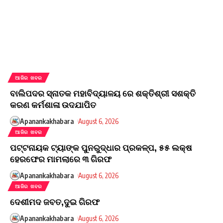
ଆଜିର ଖବର
ବାଲିପଦର ସ୍ନାତକ ମହାବିଦ୍ୟାଳୟ ରେ ଶକ୍ତିଶ୍ରୀ ସଶକ୍ତି
କରଣ କର୍ମଶାଳା ଉଦଯାପିତ
Apanankakhabara
August 6, 2026
ଆଜିର ଖବର
ପଟ୍ଟନାୟକ ଟ୍ୟାଙ୍କ ପୁନରୁଦ୍ଧାର ପ୍ରକଳ୍ପ, ୫୫ ଲକ୍ଷ
ହେରଫେର ମାମଲାରେ ୩ ଗିରଫ
Apanankakhabara
August 6, 2026
ଆଜିର ଖବର
ଦେଶୀମଦ ଜବତ,ଦୁଇ ଗିରଫ
Apanankakhabara
August 6, 2026