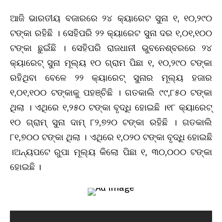
ଆଜି ଭାରତୀୟ ବଜାରରେ ୨୪ କ୍ୟାରେଟ ସୁନା ୧, ୧୦,୨୯୦
ଟଙ୍କା ରହିଛି । ସେହିପରି ୨୨ କ୍ୟାରେଟ ସୁନା ଦର ୧,୦୧,୧୦୦
ଟଙ୍କା ଛୁଇଁଛି । ସେହିପରି ରାଜଧାନୀ ଭୁବନେଶ୍ବରରେ ୨୪
କ୍ୟାରେଟ୍ ସୁନା ମୂଲ୍ୟ ୧୦ ଗ୍ରାମ ପିଛା ୧, ୧୦,୨୯୦ ଟଙ୍କା
ରହିଥିବା ବେଳେ ୨୨ କ୍ୟାରେଟ୍ ସୁନାର ମୂଲ୍ୟ ହଜାର
୧,୦୧,୧୦୦ ଟଙ୍କାକୁ ପହଞ୍ଚିଛି । ଗତକାଲି ୯୯,୮୫୦ ଟଙ୍କା
ଥିଲା । ଏଥିରେ ୧,୨୫୦ ଟଙ୍କା ବୃଦ୍ଧି ହୋଇଛି ।୧୮ କ୍ୟାରେଟ୍‌
୧୦ ଗ୍ରାମ୍‌ ସୁନା ଦାମ୍‌ ୮୨,୭୨୦ ଟଙ୍କା ରହିଛି । ଗତକାଲି
୮୧,୭୦୦ ଟଙ୍କା ଥିଲା । ଏଥିରେ ୧,୦୨୦ ଟଙ୍କା ବୃଦ୍ଧି ହୋଇଛି
।ଅନ୍ୟପଟେ ରୁପା ମୂଲ୍ୟ କିଲୋ ପିଛା ୧, ୩୦,୦୦୦ ଟଙ୍କା
ହୋଇଛି ।