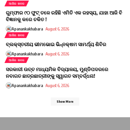
ଆଜିର ଖବର
ଗୁମ୍ଫାର ୯୦ ଫୁଟ୍ ତଳେ ରହିଛି ଏମିତି ଏକ ରହସ୍ୟ, ଯାହା ଆଜି ବି
ବିଜ୍ଞାନକୁ କରେ ଚକିତ !
Apanankakhabara
August 6, 2026
ଆଜିର ଖବର
ବ୍ଲକ୍‌ସ୍ତରୀୟ ଭୀମଭୋଇ ଭିନ୍ନକ୍ଷମ ସାମର୍ଥ୍ୟ ଶିବିର
Apanankakhabara
August 6, 2026
ଆଜିର ଖବର
ସରକାରୀ ଉଚ୍ଚ ମାଧ୍ୟମିକ ବିଦ୍ୟାଳୟ, ମୁଣ୍ଡିପଦରରେ
ନବାଗତ ଛାତ୍ରଛାତ୍ରୀଙ୍କୁ ସ୍ୱାଗତ ସମ୍ବର୍ଦ୍ଧନା!
Apanankakhabara
August 6, 2026
Show More