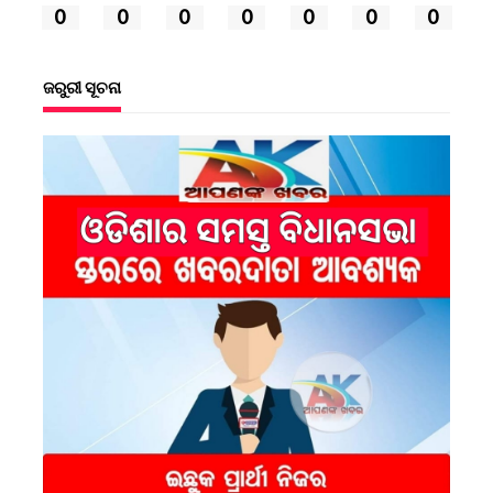
0
0
0
0
0
0
0
ଜରୁରୀ ସୂଚନା