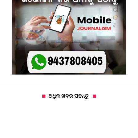
ଅଧିକ ଖବର ପଢନ୍ତୁ