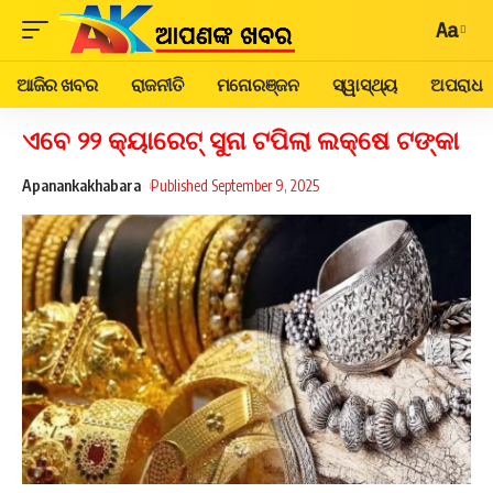
Aa
ଆଜିର ଖବର
ରାଜନୀତି
ମନୋରଞ୍ଜନ
ସ୍ୱାସ୍ଥ୍ୟ
ଅପରାଧ
ଏବେ ୨୨ କ୍ୟାରେଟ୍‌ ସୁନା ଟପିଲା ଲକ୍ଷେ ଟଙ୍କା
Apanankakhabara
Published September 9, 2025