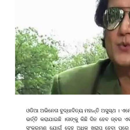
ଓଡିଆ ଅଭିନେତା ବୁଦ୍ଧାଦିତ୍ୟ ମହାନ୍ତି ଅସୁସ୍ଥ । 
ଭର୍ତ୍ତି କରାଯାଇଛି ।ତାଙ୍କୁ କିଛି ଦିନ ହେବ ଜ୍
ସଂକ୍ରମଣ ଯୋଗୁଁ ଦେହ ଅଧିକ ଖରାପ ହେବା ପରେ ତା