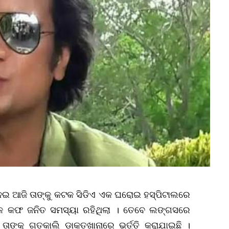
ଏନେଇ ଆଜି ତାଙ୍କୁ କଟକ ସିଡିଏ ଏକ ଘରୋଇ ହସ୍ପିଟାଲରେ
ବର ଏକ କଫ ଜନିତ ସମସ୍ୟା ରହିଥିଲା । ତେବେ ଲଙ୍ଗସରେ
ଙ୍କୁ ଗତକାଲି ଡାକ୍ତଖାନାରେ ଭର୍ତ୍ତି କରାଯାଇଛି ।