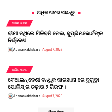
ଅଧିକ ଖବର ପଢନ୍ତୁ
ଆଜିର ଖବର
ବୀମା ନଥିଲେ ମିଳିବନି ତେଲ, ସୁପ୍ରିମକୋର୍ଟଙ୍କ
ନିର୍ଦ୍ଦେଶ
Apanankakhabara
August 7, 2026
ଆଜିର ଖବର
ବେଆଇନ୍ ଦେଶୀ ବନ୍ଧୁକ କାରଖାନା ରେ ବୁଗୁଡ଼ା
ପୋଲିସ୍ ର ଚଢ଼ାଉ ୨ ଗିରଫ।
Apanankakhabara
August 7, 2026
Show More