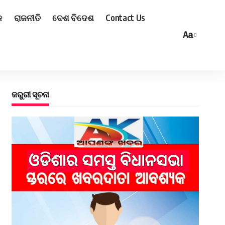
ଳ
ରାଜନୀତି
ଦେଶ ବିଦେଶ
Contact Us
Aa
ଜରୁରୀ ସୂଚନା