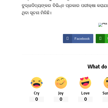
ବୁଦ୍ଧାଦିତ୍ୟଙ୍କର ବିଭିନ୍ନ ପ୍ରକାର ପରୀକ୍ଷା କରାଯା
ଥିବା ସୂଚନା ମିଳିଛି।
Facebook
What do 
Cry
Joy
Love
Sur
0
0
0