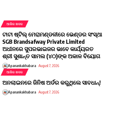
ଆଜିର ଖବର
ଟାଟା ଷ୍ଟିଲ୍ ମେରାମଣ୍ଡଳୀରେ ଭେଣ୍ଡର ସଂସ୍ଥା
SGB Brandsafway Private Limited
ଅଧୀନରେ ସୁପରଭାଇଜର ଭାବେ କାର୍ଯ୍ୟରତ
ଶ୍ରୀ ସୁଶାନ୍ତ ସାମଲ (୪୦)ଙ୍କ ଅକାଳ ବିୟୋଗ
Apanankakhabara
August 7, 2026
ଆଜିର ଖବର
​ଅନଲାଇନରେ ଜିନିଷ ଅର୍ଡର କରୁଥିଲେ ସାବଧାନ୍!
Apanankakhabara
August 7, 2026