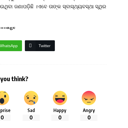
ଉଥିବା ଜଣାପଡ଼ିଛି ।ଏବେ ତାଙ୍କ ସ୍ବାସ୍ଥ୍ୟବସ୍ଥା ସ୍ଥିର
WhatsApp
Twitter
you think?
prise
Sad
Happy
Angry
0
0
0
0