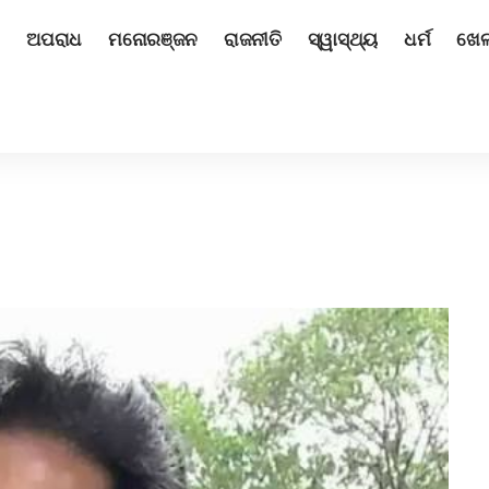
ଅପରାଧ
ମନୋରଞ୍ଜନ
ରାଜନୀତି
ସ୍ୱାସ୍ଥ୍ୟ
ଧର୍ମ
ଖେ