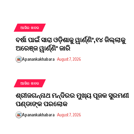
ଆଜିର ଖବର
ବର୍ଷା ପାଇଁ ସାରା ଓଡ଼ିଶାକୁ ୱାର୍ଣ୍ଣିଂ,୧୪ ଜିଲ୍ଲାକୁ
ଅରେଞ୍ଜ ୱାର୍ଣ୍ଣିଂ ଜାରି
Apanankakhabara
August 7, 2026
ଆଜିର ଖବର
ଶ୍ରୀଜଗନ୍ନାଥ ମନ୍ଦିରର ମୁଖ୍ୟ ପୂଜକ ସୁରମଣୀ
ପଣ୍ଡାଙ୍କ ପରଲୋକ
Apanankakhabara
August 7, 2026