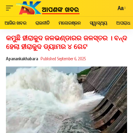
Aa
ଆଜିର ଖବର
ରାଜନୀତି
ମନୋରଞ୍ଜନ
ସ୍ୱାସ୍ଥ୍ୟ
ଅପରାଧ
କମୁଛି ହୀରାକୁଦ ଜଳଭଣ୍ଡାରର ଜଳସ୍ତର । ବନ୍ଦ
ହେଲା ହୀରାକୁଦ ଡ୍ୟାମର ୪ ଗେଟ
Apanankakhabara
Published September 6, 2025