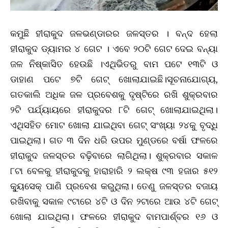
କମୁଛି ହୀରାକୁଦ ଜଳଭଣ୍ଡାରର ଜଳସ୍ତର । ବନ୍ଦ ହେଲା
ହୀରାକୁଦ ଡ୍ୟାମର ୪ ଗେଟ । ଏବେ ୨୦ଟି ଗେଟ ଦେଇ ବନ୍ୟା
ଜଳ ନିଷ୍କାସିତ ହେଉଛି ।ଏଥିଭିତରୁ ବାମ ପଟେ ୧୩ଟି ଓ
ଡାହାଣ ପଟେ ୭ଟି ଗେଟ୍ ଖୋଲାଯାଇଛି।ସୂଚନାଯୋଗ୍ୟ,
ଗତକାଲି ଅଧିକ ଜଳ ପ୍ରବେଶକୁ ଦୃଷ୍ଟିରେ ରଖି ଶୁକ୍ରବାର
୨ଟି ପର୍ଯ୍ୟାୟରେ ହୀରାକୁଦର ୮ଟି ଗେଟ୍‌ ଖୋଲାଯାଇଥିଲା।
ଏଥିସହିତ ମୋଟ ଖୋଲା ଯାଇଥିବା ଗେଟ୍‌ ସଂଖ୍ୟା ୨୪କୁ ବୃଦ୍ଧି
ପାଇଥିଲା। ଗତ ୩ ଦିନ ଧରି ଉପର ମୁଣ୍ଡରେ ବର୍ଷା ଫଳରେ
ହୀରାକୁଦ ଜଳସ୍ତର ବଢ଼ିବାରେ ଲାଗିଥିଲା। ଶୁକ୍ରବାର ସକାଳ
୮ଟା ବେଳକୁ ହୀରାକୁଦକୁ ହାରାହାରି ୨ ଲକ୍ଷ ୯୩ ହଜାର ୫୧୨
କ୍ୟୁସେକ୍ ପାଣି ପ୍ରବେଶ କରୁଥିଲା। ତେଣୁ ଜଳସ୍ତର ବଜାୟ
ରଖିବାକୁ ସକାଳ ୯ଟାରେ ୪ଟି ଓ ଦିନ ୨ଟାରେ ଆଉ ୪ଟି ଗେଟ୍
ଖୋଲା ଯାଇଥିଲା। ଫଳରେ ହୀରାକୁଦ ବାମପାର୍ଶ୍ବର ୧୬ ଓ