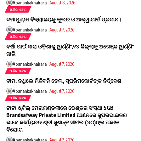
Apanankakhabara
August 8, 2026
ଆଜିର ଖବର
ଦମାମୁଣ୍ଡା ବିଦ୍ୟାଳୟକୁ କୁଲର ଓ ଆକ୍ୱାଗାର୍ଡ ପ୍ରଦାନ।
Apanankakhabara
August 7, 2026
ଆଜିର ଖବର
ବର୍ଷା ପାଇଁ ସାରା ଓଡ଼ିଶାକୁ ୱାର୍ଣ୍ଣିଂ,୧୪ ଜିଲ୍ଲାକୁ ଅରେଞ୍ଜ ୱାର୍ଣ୍ଣିଂ
ଜାରି
Apanankakhabara
August 7, 2026
ଆଜିର ଖବର
ବୀମା ନଥିଲେ ମିଳିବନି ତେଲ, ସୁପ୍ରିମକୋର୍ଟଙ୍କ ନିର୍ଦ୍ଦେଶ
Apanankakhabara
August 7, 2026
ଆଜିର ଖବର
ଟାଟା ଷ୍ଟିଲ୍ ମେରାମଣ୍ଡଳୀରେ ଭେଣ୍ଡର ସଂସ୍ଥା SGB
Brandsafway Private Limited ଅଧୀନରେ ସୁପରଭାଇଜର
ଭାବେ କାର୍ଯ୍ୟରତ ଶ୍ରୀ ସୁଶାନ୍ତ ସାମଲ (୪୦)ଙ୍କ ଅକାଳ
ବିୟୋଗ
Apanankakhabara
August 7, 2026