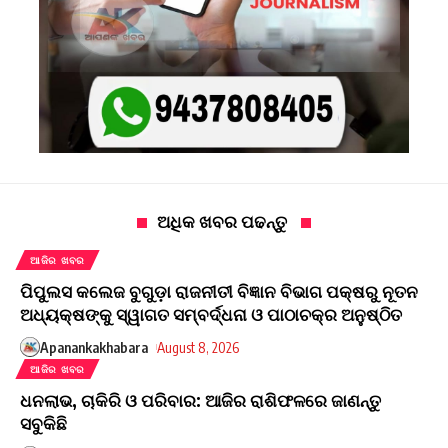
ଅଧିକ ଖବର ପଢନ୍ତୁ
ଆଜିର ଖବର
ପିପୁଲସ କଲେଜ ବୁଗୁଡ଼ା ରାଜନୀତୀ ବିଜ୍ଞାନ ବିଭାଗ ପକ୍ଷରୁ ନୂତନ
ଅଧ୍ୟକ୍ଷଙ୍କୁ ସ୍ୱାଗତ ସମ୍ବର୍ଦ୍ଧନା ଓ ପାଠାଚକ୍ର ଅନୁଷ୍ଠିତ
Apanankakhabara
August 8, 2026
ଆଜିର ଖବର
ଧନଲାଭ, ଚାକିରି ଓ ପରିବାର: ଆଜିର ରାଶିଫଳରେ ଜାଣନ୍ତୁ
ସବୁକିଛି