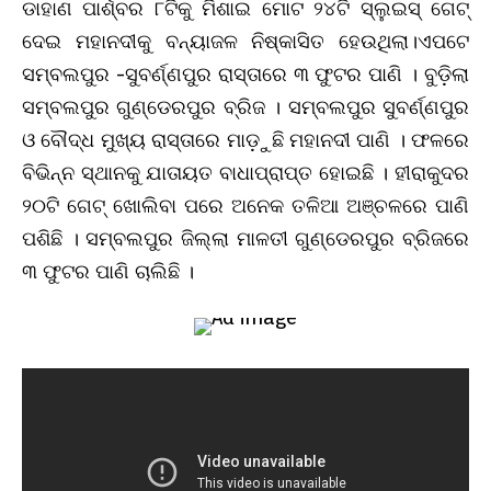
ଡାହାଣ ପାର୍ଶ୍ବର ୮ଟିକୁ ମିଶାଇ ମୋଟ ୨୪ଟି ସ୍ଲୁଇସ୍‌ ଗେଟ୍‌
ଦେଇ ମହାନଦୀକୁ ବନ୍ୟାଜଳ ନିଷ୍କାସିତ ହେଉଥିଲା।ଏପଟେ
ସମ୍ବଲପୁର -ସୁବର୍ଣ୍ଣପୁର ରାସ୍ତାରେ ୩ ଫୁଟର ପାଣି । ବୁଡ଼ିଲା
ସମ୍ବଲପୁର ଗୁଣ୍ଡେରପୁର ବ୍ରିଜ । ସମ୍ବଲପୁର ସୁବର୍ଣ୍ଣପୁର
ଓ ବୌଦ୍ଧ ମୁଖ୍ୟ ରାସ୍ତାରେ ମାଡ଼ୁଛି ମହାନଦୀ ପାଣି । ଫଳରେ
ବିଭିନ୍ନ ସ୍ଥାନକୁ ଯାତାୟତ ବାଧାପ୍ରାପ୍ତ ହୋଇଛି । ହୀରାକୁଦର
୨୦ଟି ଗେଟ୍ ଖୋଲିବା ପରେ ଅନେକ ତଳିଆ ଅଞ୍ଚଳରେ ପାଣି
ପଶିଛି । ସମ୍ବଲପୁର ଜିଲ୍ଲା ମାଳତୀ ଗୁଣ୍ଡେରପୁର ବ୍ରିଜରେ
୩ ଫୁଟର ପାଣି ଚାଲିଛି ।