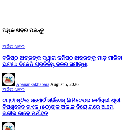
ଅଧିକ ଖବର ପଢନ୍ତୁ
ଆଜିର ଖବର
ବରିଷ୍ଠ ଛାତ୍ରଙ୍କ ଦ୍ୱାରା କନିଷ୍ଠ ଛାତ୍ରଙ୍କୁ ମାଡ଼ ମାରିବା
ଘଟଣା: ବିଜେଡି ପ୍ରତିନିଧି ଦଳର ସମୀକ୍ଷା
Apanankakhabara
August 5, 2026
ଆଜିର ଖବର
ଟା।ଟା ଷ୍ଟିଲ ସପୋର୍ଟ ସର୍ଭିସେସ୍ ଲିମିଟେଡର କର୍ମଚାରୀ ଶ୍ରୀ
ବିଷ୍ଣୁଦେବ ନାଏକ (୫୦)ଙ୍କ ଅକାଳ ବିୟୋଗରେ ଆମେ
ଗଭୀର ଭାବେ ମର୍ମାହତ