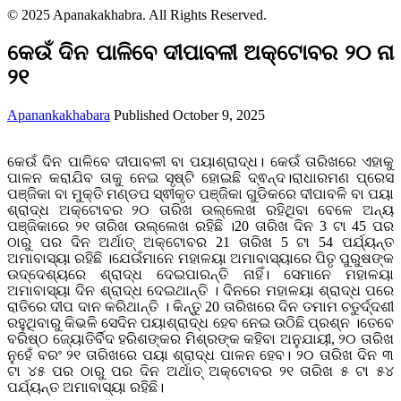
© 2025 Apanakakhabra. All Rights Reserved.
କେଉଁ ଦିନ ପାଳିବେ ଦୀପାବଳୀ ଅକ୍ଟୋବର ୨୦ ନା
୨୧
Apanankakhabara
Published October 9, 2025
କେଉଁ ଦିନ ପାଳିବେ ଦୀପାବଳୀ ବା ପୟାଶ୍ରାଦ୍ଧ। କେଉଁ ତାରିଖରେ ଏହାକୁ
ପାଳନ କରାଯିବ ତାକୁ ନେଇ ସୃଷ୍ଟି ହୋଇଛି ଦ୍ଵନ୍ଦ।ରାଧାରମଣ ପ୍ରେସ
ପଞ୍ଜିକା ବା ମୁକ୍ତି ମଣ୍ଡପ ସ୍ଵୀକୃତ ପଞ୍ଜିକା ଗୁଡିକରେ ଦୀପାବଳି ବା ପୟା
ଶ୍ରାଦ୍ଧ ଅକ୍ଟୋବର ୨୦ ତାରିଖ ଉଲ୍ଲେଖ ରହିଥିବା ବେଳେ ଅନ୍ୟ
ପଞ୍ଜିକାରେ ୨୧ ତାରିଖ ଉଲ୍ଲେଖ ରହିଛି ।20 ତାରିଖ ଦିନ 3 ଟା 45 ପର
ଠାରୁ ପର ଦିନ ଅର୍ଥାତ୍ ଅକ୍ଟୋବର 21 ତାରିଖ 5 ଟା 54 ପର୍ଯ୍ୟନ୍ତ
ଅମାବାସ୍ୟା ରହିଛି ।ଯେଉଁମାନେ ମହାଳୟା ଅମାବାସ୍ୟାରେ ପିତୃ ପୁରୁଷଙ୍କ
ଉଦ୍ଦେଶ୍ୟରେ ଶ୍ରାଦ୍ଧ ଦେଇପାରନ୍ତି ନାହିଁ। ସେମାନେ ମହାଳୟା
ଅମାବାସ୍ୟା ଦିନ ଶ୍ରାଦ୍ଧ ଦେଇଥାନ୍ତି । ଦିନରେ ମହାଳୟା ଶ୍ରାଦ୍ଧ ପରେ
ରାତିରେ ଦୀପ ଦାନ କରିଥାନ୍ତି । କିନ୍ତୁ 20 ତାରିଖରେ ଦିନ ତମାମ ଚତୁର୍ଦ୍ଦଶୀ
ରହୁଥିବାରୁ କିଭଳି ସେଦିନ ପୟାଶ୍ରାଦ୍ଧ ହେବ ନେଇ ଉଠିଛି ପ୍ରଶ୍ନ ।ତେବେ
ବରିଷ୍ଠ ଜ୍ୟୋତିର୍ବିଦ ହରିଶଙ୍କର ମିଶ୍ରଙ୍କ କହିବା ଅନୁଯାୟୀ, ୨୦ ତାରିଖ
ନୁହେଁ ବରଂ ୨୧ ତାରିଖରେ ପୟା ଶ୍ରାଦ୍ଧ ପାଳନ ହେବ। ୨୦ ତାରିଖ ଦିନ ୩
ଟା ୪୫ ପର ଠାରୁ ପର ଦିନ ଅର୍ଥାତ୍ ଅକ୍ଟୋବର ୨୧ ତାରିଖ ୫ ଟା ୫୪
ପର୍ଯ୍ୟନ୍ତ ଅମାବାସ୍ୟା ରହିଛି।