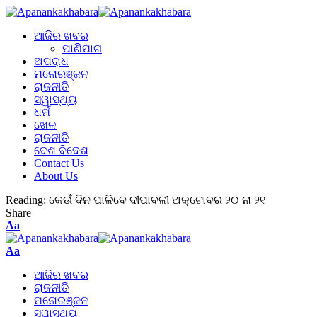
ଆଜିର ଖବର
ପାଣିପାଗ
ଅପରାଧ
ମନୋରଞ୍ଜନ
ରାଜନୀତି
ସ୍ୱାସ୍ଥ୍ୟ
ଧର୍ମ
ଖେଳ
ରାଜନୀତି
ଦେଶ ବିଦେଶ
Contact Us
About Us
Reading:
କେଉଁ ଦିନ ପାଳିବେ ଦୀପାବଳୀ ଅକ୍ଟୋବର ୨୦ ନା ୨୧
Share
Aa
Aa
ଆଜିର ଖବର
ରାଜନୀତି
ମନୋରଞ୍ଜନ
ସ୍ୱାସ୍ଥ୍ୟ