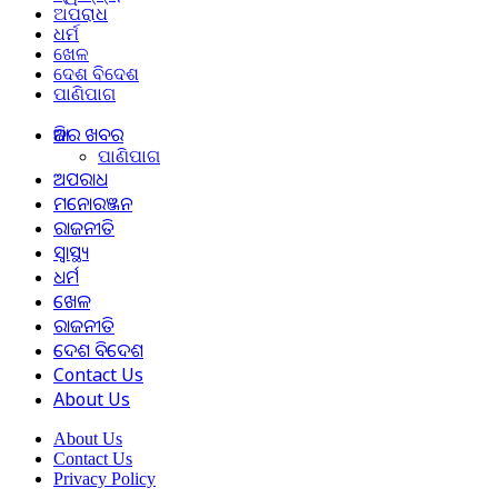
ଅପରାଧ
ଧର୍ମ
ଖେଳ
ଦେଶ ବିଦେଶ
ପାଣିପାଗ
ଆଜିର ଖବର
ପାଣିପାଗ
ଅପରାଧ
ମନୋରଞ୍ଜନ
ରାଜନୀତି
ସ୍ୱାସ୍ଥ୍ୟ
ଧର୍ମ
ଖେଳ
ରାଜନୀତି
ଦେଶ ବିଦେଶ
Contact Us
About Us
About Us
Contact Us
Privacy Policy