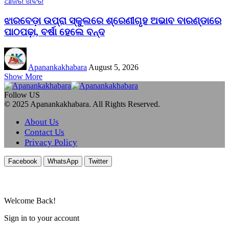
ଆଜିର ଖବର
ଝାରବେଡ଼ା ଉପ୍ରା ସ୍କୁଲରେ ଶ୍ରେଣୀଗୃହ ଅଭାବ ବାରଣ୍ଡାରେ
ପାଠପଢ଼ା, ବର୍ଷା ହେଲେ ବନ୍ଦ
Apanankakhabara
August 5, 2026
Show More
Follow US
© 2025 Apanankakhabara. All Rights Reserved.
About Us
Contact Us
Privacy Policy
Facebook
WhatsApp
Twitter
Welcome Back!
Sign in to your account