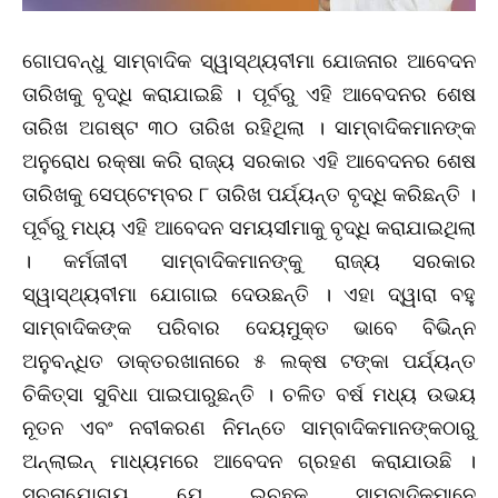
ଗୋପବନ୍ଧୁ ସାମ୍ବାଦିକ ସ୍ୱାସ୍ଥ୍ୟବୀମା ଯୋଜନାର ଆବେଦନ
ତାରିଖକୁ ବୃଦ୍ଧି କରାଯାଇଛି । ପୂର୍ବରୁ ଏହି ଆବେଦନର ଶେଷ
ତାରିଖ ଅଗଷ୍ଟ ୩୦ ତାରିଖ ରହିଥିଲା । ସାମ୍ବାଦିକମାନଙ୍କ
ଅନୁରୋଧ ରକ୍ଷା କରି ରାଜ୍ୟ ସରକାର ଏହି ଆବେଦନର ଶେଷ
ତାରିଖକୁ ସେପ୍ଟେମ୍ବର ୮ ତାରିଖ ପର୍ଯ୍ୟନ୍ତ ବୃଦ୍ଧି କରିଛନ୍ତି ।
ପୂର୍ବରୁ ମଧ୍ୟ ଏହି ଆବେଦନ ସମୟସୀମାକୁ ବୃଦ୍ଧି କରାଯାଇଥିଲା
। କର୍ମଜୀବୀ ସାମ୍ବାଦିକମାନଙ୍କୁ ରାଜ୍ୟ ସରକାର
ସ୍ୱାସ୍ଥ୍ୟବୀମା ଯୋଗାଇ ଦେଉଛନ୍ତି । ଏହା ଦ୍ୱାରା ବହୁ
ସାମ୍ବାଦିକଙ୍କ ପରିବାର ଦେୟମୁକ୍ତ ଭାବେ ବିଭିନ୍ନ
ଅନୁବନ୍ଧିତ ଡାକ୍ତରଖାନାରେ ୫ ଲକ୍ଷ ଟଙ୍କା ପର୍ଯ୍ୟନ୍ତ
ଚିକିତ୍ସା ସୁବିଧା ପାଇପାରୁଛନ୍ତି । ଚଳିତ ବର୍ଷ ମଧ୍ୟ ଉଭୟ
ନୂତନ ଏବଂ ନବୀକରଣ ନିମନ୍ତେ ସାମ୍ବାଦିକମାନଙ୍କଠାରୁ
ଅନ୍‌ଲାଇନ୍‌ ମାଧ୍ୟମରେ ଆବେଦନ ଗ୍ରହଣ କରାଯାଉଛି ।
ସୂଚନାଯୋଗ୍ୟ ଯେ ଇଚ୍ଛୁକ ସାମ୍ବାଦିକମାନେ