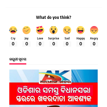
What do you think?
Cry
Joy
Love
Surprise
Sad
Happy
Angry
0
0
0
0
0
0
0
ଜରୁରୀ ସୂଚନା