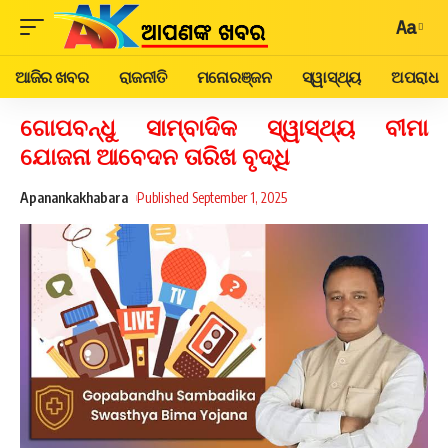
Aa
ଆଜିର ଖବର
ରାଜନୀତି
ମନୋରଞ୍ଜନ
ସ୍ୱାସ୍ଥ୍ୟ
ଅପରାଧ
ଗୋପବନ୍ଧୁ ସାମ୍ବାଦିକ ସ୍ୱାସ୍ଥ୍ୟ ବୀମା
ଯୋଜନା ଆବେଦନ ତାରିଖ ବୃଦ୍ଧି
Apanankakhabara
Published September 1, 2025