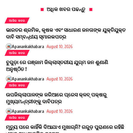
ଅଧିକ ଖବର ପଢନ୍ତୁ
ଆଜିର ଖବର
ଭାରତର ଶ୍ରମିକ, କୃଷକ ଏବଂ ସାଧାରଣ ଜନତାଙ୍କ ଯୁକ୍ତିଯୁକ୍ତ
ଦାବି ସମ୍ବନ୍ଧୀୟ ସ୍ମାରକପତ୍ର
Apanankakhabara
August 10, 2026
ଆଜିର ଖବର
ବୁଗୁଡ଼ା ରେ ଗଞ୍ଜାମ ଜିଲ୍ଲାସ୍ତରୀୟ ଯୁଗ୍ମ ଜନ ଶୁଣାଣି
ଅନୁଷ୍ଠିତ !
Apanankakhabara
August 10, 2026
ଆଜିର ଖବର
ଉପଜିଲ୍ଲାପାଳଙ୍କ ଜରିଆରେ ପ୍ରେସ କ୍ଳବ୍ ପକ୍ଷରୁ
ମୁଖ୍ୟମନ୍ତ୍ରୀଙ୍କୁ ଦାବିପତ୍ର
Apanankakhabara
August 10, 2026
ଆଜିର ଖବର
ମୃତ୍ୟୁ ପରେ କାହିଁକି ଦିଆଯାଏ ମୁଖାଗ୍ନି? ଗରୁଡ଼ ପୁରାଣରେ ରହିଛି