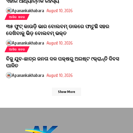
ଏହାର ଆଧ୍ୟାତ୍ମିକ ରହସ୍ୟ
Apanankakhabara
August 10, 2026
ଆଜିର ଖବର
୩୫ ଫୁଟ୍‌ କାଉଡ଼ି ଭାର ବୋଲବମ୍ ଡାକରେ ଫାଟୁଛି ସହର
ଦେଖିବାକୁ ଭିଡ଼ ବୋଲବମ୍ ଭକ୍ତ
Apanankakhabara
August 10, 2026
ଆଜିର ଖବର
ବିଜୁ ଯୁବ-ଛାତ୍ର ଜନତା ଦଳ ପକ୍ଷରୁ ଅଗଷ୍ଟ ୯କ୍ରାନ୍ତି ଦିବସ
ପାଳିତ
Apanankakhabara
August 10, 2026
Show More