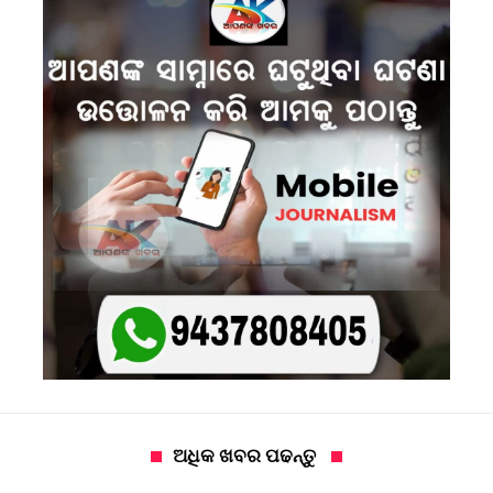
ଅଧିକ ଖବର ପଢନ୍ତୁ