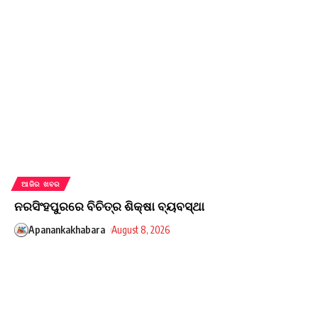
ଆଜିର ଖବର
ନରସିଂହପୁରରେ ବିଚିତ୍ର ଶିକ୍ଷା ବ୍ୟବସ୍ଥା
Apanankakhabara
August 8, 2026