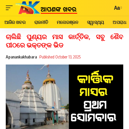
Aa
ଆଜିର ଖବର
ରାଜନୀତି
ମନୋରଞ୍ଜନ
ସ୍ୱାସ୍ଥ୍ୟ
ଅପରାଧ
ଚାଲିଛି ପୁଣ୍ୟର ମାସ କାର୍ତ୍ତିକ, ସବୁ ଶୈବ
ପୀଠରେ ଭକ୍ତଙ୍କ ଭିଡ
Apanankakhabara
Published October 13, 2025