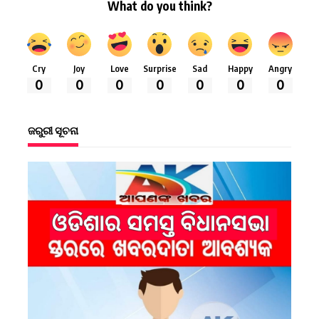
What do you think?
Cry
Joy
Love
Surprise
Sad
Happy
Angry
0
0
0
0
0
0
0
ଜରୁରୀ ସୂଚନା