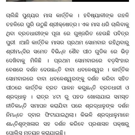
ଚାଲିଛି ପୁଣ୍ୟର ମାସ କାର୍ତ୍ତିକ । ହବିଷ୍ୟାଳୀଙ୍କ ଗହଳି
ଚହଳିରେ ପୁରି ଉଠୁଛି ଶ୍ରୀକ୍ଷେତ୍ର। ଏକ ମାସ ଧରି ଚାଲିବାକୁ
ଥିବା ବ୍ରତଧାରୀଙ୍କ ପୂଜା ରେ ଗୁଞ୍ଜରିତ ହେଉଛି ପବିତ୍ର
ପୁରୀ ।ଆଜି କାର୍ତ୍ତିକ ମାସର ପ୍ରଥମ ସୋମବାର ରହିଥିବାରୁ
ଶ୍ରୀମନ୍ଦିର ସମେତ ବିଭିନ୍ନ ଶୈବ ପୀଠ ଗୁଡିକ ରେ ଭିଡ଼
ଦେଖିବାକୁ ମିଳିଛି । ପ୍ରଥମ ସୋମବାରରେ ବଡ଼ସିଂହାର
ବେଶରେ ଦର୍ଶନ ଦେଉଛନ୍ତି ବାବା ଧବଳେଶ୍ୱର । କାର୍ତ୍ତିକ
ସୋମବାରରେ ବାବା ଧବଳେଶ୍ୱରଙ୍କୁ ଦର୍ଶନ କରିବା ସହିତ
ପୀଠରେ କାର୍ତ୍ତିକ ବ୍ରତ ପାଳନ କରୁଛନ୍ତି ବ୍ରତଧାରୀ ଓ
ଶ୍ରଦ୍ଧାଳୁ । ରାତ୍ର ୪ଟା ରୁ ପହଡ ଖୋଲାଯାଇ ସମସ୍ତ
ନୀତିକାନ୍ତି ସମାପନ କରାଯିବା ପରେ ଶ୍ରଦ୍ଧାଳୁଙ୍କ ଦର୍ଶନ
ନିମନ୍ତେ ଦ୍ବାର ଫିଟାଯାଇଥିଲା। କିଭଳି ଶ୍ରଦ୍ଧାଳୁମାନେ
ଶାନ୍ତିଶୃଙ୍ଖଳାର ସହ ଦର୍ଶନ କରିବେ ପ୍ରଶାସନ ପକ୍ଷରୁ
ପୋଲିସ ମୃତୟନ କରାଯାଇଛି।