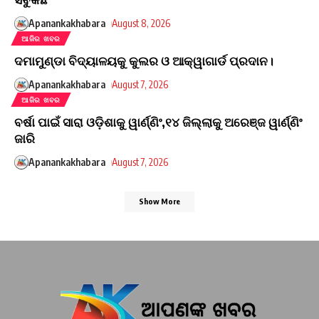
Apanankakhabara
August 8, 2026
ଆଜିର ଖବର
ଦମାମୁଣ୍ଡା ବିଦ୍ୟାଳୟକୁ କୁଲର ଓ ଆକ୍ୱାଗାର୍ଡ ପ୍ରଦାନ।
Apanankakhabara
August 7, 2026
ଆଜିର ଖବର
ବର୍ଷା ପାଇଁ ସାରା ଓଡ଼ିଶାକୁ ୱାର୍ଣ୍ଣିଂ,୧୪ ଜିଲ୍ଲାକୁ ଅରେଞ୍ଜ ୱାର୍ଣ୍ଣିଂ
ଜାରି
Apanankakhabara
August 7, 2026
Show More