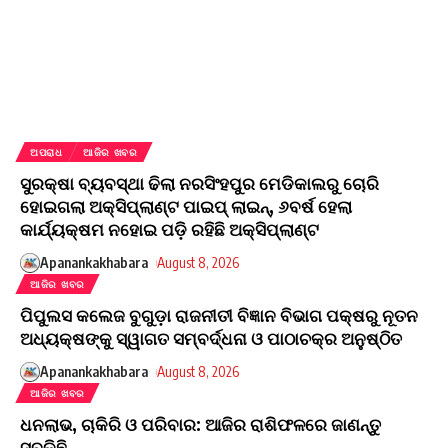
ଅପରାଧ
ଆଜିର ଖବର
ସୁରକ୍ଷା ବ୍ୟବସ୍ଥା ଢିଲା ନରସିଂହପୁର ମେଡିକାଲରୁ ଚୋରି
ହୋଇଗଲା ଅକ୍ସିପ୍ଲାଣ୍ଟ ପାଇପ୍ ଲାଇନ୍, ୬ବର୍ଷ ହେଲା
କାର୍ଯ୍ୟକ୍ଷମ ନହୋଇ ପଡ଼ି ରହିଛି ଅକ୍ସିପ୍ଲାଣ୍ଟ
Apanankakhabara
August 8, 2026
ଆଜିର ଖବର
ପିପୁଲସ କଲେଜ ବୁଗୁଡ଼ା ରାଜନୀତୀ ବିଜ୍ଞାନ ବିଭାଗ ପକ୍ଷରୁ ନୂତନ
ଅଧ୍ୟକ୍ଷଙ୍କୁ ସ୍ୱାଗତ ସମ୍ବର୍ଦ୍ଧନା ଓ ପାଠାଚକ୍ର ଅନୁଷ୍ଠିତ
Apanankakhabara
August 8, 2026
ଆଜିର ଖବର
ଧନଲାଭ, ଚାକିରି ଓ ପରିବାର: ଆଜିର ରାଶିଫଳରେ ଜାଣନ୍ତୁ
ସବୁକିଛି