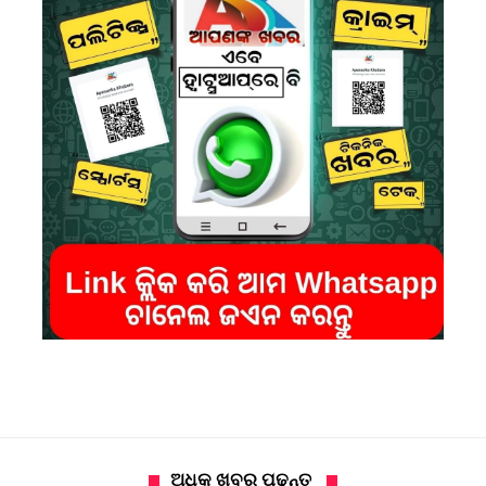
ଅଧିକ ଖବର ପଢନ୍ତୁ