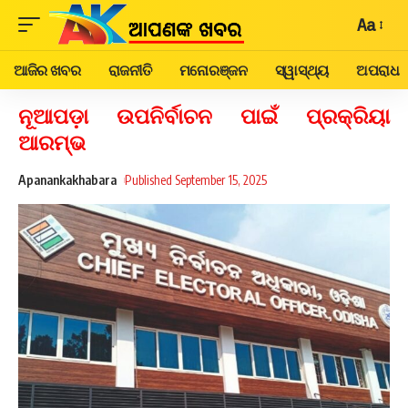
Aa
ଆଜିର ଖବର
ରାଜନୀତି
ମନୋରଞ୍ଜନ
ସ୍ୱାସ୍ଥ୍ୟ
ଅପରାଧ
ନୂଆପଡ଼ା ଉପନିର୍ବାଚନ ପାଇଁ ପ୍ରକ୍ରିୟା
ଆରମ୍ଭ
Apanankakhabara
Published September 15, 2025