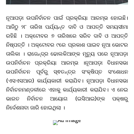
ନୂଆପଡ଼ା ଉପନିର୍ବାଚନ ପାଇଁ ପ୍ରକ୍ରିୟା ଆରମ୍ଭ ହୋଇଛି।
ଆଜିଠୁ ୨୮ ତାରିଖ ପର୍ଯ୍ୟନ୍ତ ଦାବି ଓ ଆପତ୍ତି ସମୟସୀମା
ରହିଛି । ଅକ୍ଟୋବର ୭ ତାରିଖରେ ସରିବ ଦାବି ଓ ଆପତ୍ତି
ନିଷ୍ପତ୍ତି । ଅକ୍ଟୋବର ୯ରେ ପ୍ରକାଶ ପାଇବ ନୂଆ ଭୋଟର
ତାଲିକା । ରାଜେନ୍ଦ୍ର ଢୋଲକିଆଙ୍କ ମୃତ୍ୟୁ ପରେ ନୂଆପଡ଼ା
ଉପନିର୍ବାଚନ ପ୍ରକ୍ରିୟା ଆରମ୍ଭ ।ନୂଆପଡ଼ା ବିଧାନସଭା
ଉପନିର୍ବାଚନ ପୂର୍ବରୁ ସ୍ଵତନ୍ତ୍ର ସଂକ୍ଷିପ୍ତ ସଂଶୋଧନ
(ଏସଏସଆର) କାର୍ଯ୍ୟକାରୀ କରାଯିବ। ନୂଆପଡ଼ା ବିଧାନସଭା
ନିର୍ବାଚନମଣ୍ଡଳୀରେ ଏହାକୁ କାର୍ଯ୍ୟକାରୀ କରାଯିବ। ଏ ନେଇ
ଭାରତ ନିର୍ବାଚନ ଆୟୋଗ (ଇସିଆଇ)ଙ୍କ ପକ୍ଷରୁ
ନିର୍ଦେଶନାବା ଜାରି ହୋଇଥିଲା ।