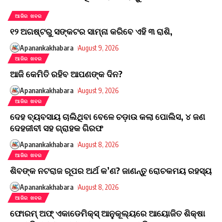
ଆଜିର ଖବର
୧୨ ଅଗଷ୍ଟରୁ ସଙ୍କଟର ସାମ୍ନା କରିବେ ଏହି ୩ ରାଶି,
Apanankakhabara
August 9, 2026
ଆଜିର ଖବର
ଆଜି କେମିତି ରହିବ ଆପଣଙ୍କ ଦିନ?
Apanankakhabara
August 9, 2026
ଆଜିର ଖବର
ଦେହ ବ୍ୟବସାୟ ଚାଲିଥିବା ବେଳେ ଚଡ଼ାଉ କଲା ପୋଲିସ, ୪ ଜଣ
ଦେହଜୀବୀ ସହ ଗ୍ରାହକ ଗିରଫ
Apanankakhabara
August 8, 2026
ଆଜିର ଖବର
ଶିବଙ୍କ ନଟରାଜ ରୂପର ଅର୍ଥ କ’ଣ? ଜାଣନ୍ତୁ ରୋଚକମୟ ରହସ୍ୟ
Apanankakhabara
August 8, 2026
ଆଜିର ଖବର
ଫୋରମ୍ ଅଫ୍ ଏକାଡେମିକ୍ସ୍ ଆନୁକୂଲ୍ୟରେ ଆୟୋଜିତ ଶିକ୍ଷା