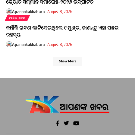
ଜ୍ୟୋତି ସମ୍ମାନ ସମାରୋହ-୨୦୨୬ ଉଦ୍ଘାଟିତ
Apanankakhabara
August 8, 2026
ଆଜିର ଖବର
କାହିଁକି ରାବଣ କାଟିଦେଇଥିଲେ ୯ ମୁଣ୍ଡ, ଜାଣନ୍ତୁ ଏହା ପଛର
ରହସ୍ୟ
Apanankakhabara
August 8, 2026
Show More