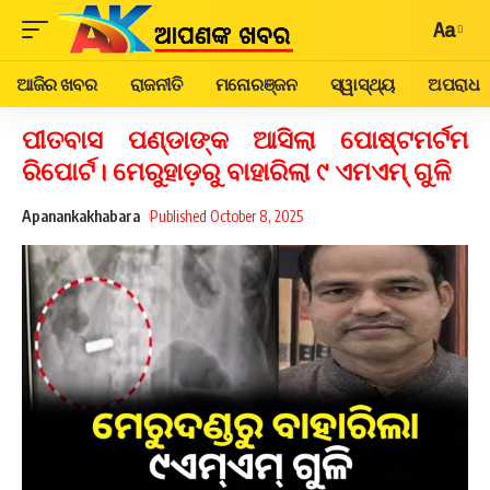
Aa
ଆଜିର ଖବର
ରାଜନୀତି
ମନୋରଞ୍ଜନ
ସ୍ୱାସ୍ଥ୍ୟ
ଅପରାଧ
ପୀତବାସ ପଣ୍ଡାଙ୍କ ଆସିଲା ପୋଷ୍ଟମର୍ଟମ
ରିପୋର୍ଟ। ମେରୁହାଡ଼ରୁ ବାହାରିଲା ୯ ଏମଏମ୍ ଗୁଳି
Apanankakhabara
Published October 8, 2025