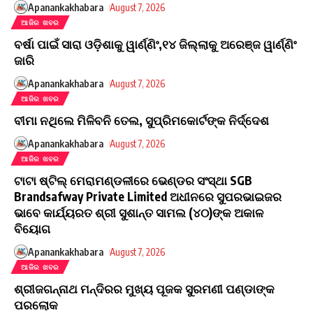
Apanankakhabara
August 7, 2026
ଆଜିର ଖବର
ବର୍ଷା ପାଇଁ ସାରା ଓଡ଼ିଶାକୁ ୱାର୍ଣ୍ଣିଂ,୧୪ ଜିଲ୍ଲାକୁ ଅରେଞ୍ଜ ୱାର୍ଣ୍ଣିଂ
ଜାରି
Apanankakhabara
August 7, 2026
ଆଜିର ଖବର
ବୀମା ନଥିଲେ ମିଳିବନି ତେଲ, ସୁପ୍ରିମକୋର୍ଟଙ୍କ ନିର୍ଦ୍ଦେଶ
Apanankakhabara
August 7, 2026
ଆଜିର ଖବର
ଟାଟା ଷ୍ଟିଲ୍ ମେରାମଣ୍ଡଳୀରେ ଭେଣ୍ଡର ସଂସ୍ଥା SGB
Brandsafway Private Limited ଅଧୀନରେ ସୁପରଭାଇଜର
ଭାବେ କାର୍ଯ୍ୟରତ ଶ୍ରୀ ସୁଶାନ୍ତ ସାମଲ (୪୦)ଙ୍କ ଅକାଳ
ବିୟୋଗ
Apanankakhabara
August 7, 2026
ଆଜିର ଖବର
ଶ୍ରୀଜଗନ୍ନାଥ ମନ୍ଦିରର ମୁଖ୍ୟ ପୂଜକ ସୁରମଣୀ ପଣ୍ଡାଙ୍କ
ପରଲୋକ