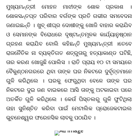
ମୁଖ୍ୟମନ୍ତ୍ରୀ ମୋହନ ମାଝୀଙ୍କ ଶୋକ ପ୍ରକାଶ ।
ଶୋକସନ୍ତପ୍ତ ପରିବାର ବର୍ଗଙ୍କ ପ୍ରତି ଗଭୀର ସମବେଦନା
ଜଣାଇଛନ୍ତି । ଖୁବ୍ ଶୀଘ୍ର ଦୋଷୀଙ୍କୁ ଖୋଜି ବାହାର କରାଯିବ
ଓ ସେମାନଙ୍କ ବିରୋଧରେ ଦୃଷ୍ଟାନ୍ତମୂଳକ କାର୍ଯ୍ୟାନୁଷ୍ଠାନ
ଗ୍ରହଣ କରାଯିବ ବୋଲି କହିଛନ୍ତି ମୁଖ୍ୟମନ୍ତ୍ରୀ ।ତେବେ
ରାଜନୈତିକ ନା ବ୍ୟକ୍ତିଗତ ଶତ୍ରୁତାରୁ ହତ୍ୟାକାଣ୍ଡ ଘଟିଛି,
ତାର କରଣ ଖୋଜୁଛି ପୋଲିସ । ରାତି ପ୍ରାୟ ୧୦ ଟା ସମୟରେ
ବୈକୁଣ୍ଠନଗରରେ ଥିବା ତାଙ୍କ ଘର ନିକଟରେ ଦୁର୍ବୃତ୍ତମାନେ
ଗୁଳି କରିଥିଲେ । ଘରକୁ ଫେରୁଥିବା ବେଳେ ତାଙ୍କ ଘର
ନିକଟରେ ଦୁଇ ଜଣ ବାଇକରେ ଆସି ତାଙ୍କୁ ଅଟକାଇବା ପରେ
ଅତର୍କିତ ଗୁଳି କରିଥିଲେ । କେଉଁ ପିସ୍ତଲରୁ ଗୁଳି ଫୁଟିଥିଲା
ତାହା ସୁନିଶ୍ଚିତ କରିବା ପାଇଁ ମେଟାଲିକ ପ୍ରୋଜେକଟାଇଲ
ଭୁବନେଶ୍ୱର ଫରେନସିକ ଲାବକୁ ପଠାଯିବ ।