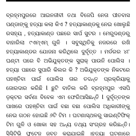
ବ୍ରହ୍ମପୁରରେ ଆଇନଜୀବୀ ତଥା ବିଜେପି ନେତା ପୀତବାସ
ପଣ୍ଡାଙ୍କୁ ହତ୍ୟା କଲା କିଏ ? ହତ୍ୟାକାଣ୍ଡକୁ ନେଇ ଖୋଲୁଛି
ରସହ୍ୟ , ହତ୍ୟାକାଣ୍ଡ ପଛରେ ସାର୍ପ ସୁଟର । ମେରୁଦଣ୍ଡରୁ
ବାହାରିଲା ୯ଏମ୍‌ଏମ୍‌ ଗୁଳି । ସବୁସ୍ଥିତିକୁ ନଜରରେ ରଖି
ହତ୍ୟାକାଣ୍ଡର ଯୋଜନା କରିଥିଲେ ଦୁର୍ବୃତ୍ତ । ମର୍ଡରର ୪୮
ଘଣ୍ଟା ପରେ ବି ଅଭିଯୁକ୍ତଙ୍କ ସୁରାକ୍ ପାଉନି ପୋଲିସ ।
ହତ୍ୟା ପଛରେ ସୁପାରି କିଲର କି ? ଅଭିଯୁକ୍ତଙ୍କ ନିକଟରେ
ପହଞ୍ଚିବା ପାଇଁ ପୋଲିସ ତାର ତଦନ୍ତ ପ୍ରକ୍ରିୟାକୁ
ଜୋରଦାର କରିଛି l ଛୁଟି ବାତିଲ କରି ବ୍ରହ୍ମପୁର ଏସପି
ଡ଼କ୍ଟର ସର୍ବଣା ବିବେକ ଏମ ଫେରିଆସିଛନ୍ତି l ଦୁର୍ବୃତ୍ତଙ୍କ
ପାଖରେ ପହଞ୍ଚିବା ପାଇଁ ବଛା ବଛା ପୋଲିସ ଅଧିକାରୀଙ୍କୁ
ନେଇ ଗଠନ ହୋଇଛି ୬ଟି ଟିମ । ଘଟଣାସ୍ଥଳରୁ ସାଇଣ୍ଟିଫିକ୍
ଟିମ ଗୁଳି ଓ ଖୋକା ସହ ଅନ୍ୟ ତଥ୍ୟ ସଂଗ୍ରହ କରିଛନ୍ତି।
ସିସିଟିଭି ଫୁଟେଜ ଜବତ କରାଯାଇଛି ।ହତ୍ୟା ଘଟଣାରେ