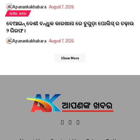
Apanankakhabara
August 7, 2026
ଆଜିର ଖବର
ବେଆଇନ୍ ଦେଶୀ ବନ୍ଧୁକ କାରଖାନା ରେ ବୁଗୁଡ଼ା ପୋଲିସ୍ ର ଚଢ଼ାଉ
୨ ଗିରଫ।
Apanankakhabara
August 7, 2026
Show More