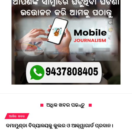
ଅଧିକ ଖବର ପଢନ୍ତୁ
ଆଜିର ଖବର
ଦମାମୁଣ୍ଡା ବିଦ୍ୟାଳୟକୁ କୁଲର ଓ ଆକ୍ୱାଗାର୍ଡ ପ୍ରଦାନ।