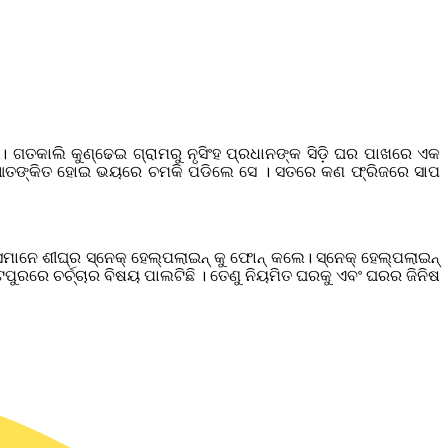
 ଗତକାଲି କୁଣ୍ଢେଇ ଗ୍ରାମରୁ ନୃସିଂହ ପ୍ରଧାନଙ୍କ ସିଡ଼ି ଘର ପାଖରେ ଏକ
ଲେ । ଆତଙ୍କିତ ହୋଇ ଭୟରେ ଚମକି ପଡିଲେ ସେ । ସତରେ କଣ ଫ୍ରିଜରେ ସାପ
ନେ ଶୀଘ୍ର ସ୍ନେକ୍ ହେଲ୍ପଲାଇନ୍ କୁ ଫୋନ୍ କଲେ। ସ୍ନେକ୍ ହେଲ୍ପଲାଇନ୍
ଟପୁରରେ ଚର୍ଚ୍ଚାର ବିଷୟ ପାଲଟିଛି । ତେଣୁ ନିୟମିତ ଘରକୁ ଏବଂ ଘରର ଜିନିଷ