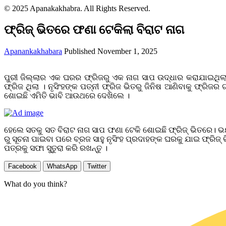
© 2025 Apanakakhabra. All Rights Reserved.
ଫ୍ରିଜ୍ ଭିତରେ ଫଣା ଟେକିଲା ବିରାଟ ନାଗ
Apanankakhabara
Published November 1, 2025
ପୁରୀ ଜିଲ୍ଲାର ଏକ ଘରର ଫ୍ରିଜରୁ ଏକ ନାଗ ସାପ ଉଦ୍ଧାର କରାଯାଇଥିଲା।
ଫ୍ରିଜ ଥିଲା । ନୃସିଂହଙ୍କ ପତ୍ନୀ ଫ୍ରିଜ ଭିତରୁ ଜିନିଷ ଆଣିବାକୁ ଫ
ଶୋଇଛି ଏମିତି ଭାବି ଆଉଥରେ ଦେଖିଲେ ।
ହେଲେ ସତକୁ ସତ ବିରାଟ ନାଗ ସାପ ଫଣା ଟେକି ଶୋଇଛି ଫ୍ରିଜ୍ ଭିତରେ। 
ରୁ ସୂଚନା ପାଇବା ପରେ ବ୍ରଜ ସାହୁ ନୃସିଂହ ପ୍ରଦାହଙ୍କ ଘରକୁ ଯାଇ ଫ୍ରିଜ
ପତ୍ରକୁ ସଫା ସୁତୁରା କରି ରଖନ୍ତୁ ।
Facebook
WhatsApp
Twitter
What do you think?