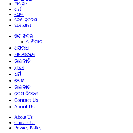
ଅପରାଧ
ଧର୍ମ
ଖେଳ
ଦେଶ ବିଦେଶ
ପାଣିପାଗ
ଆଜିର ଖବର
ପାଣିପାଗ
ଅପରାଧ
ମନୋରଞ୍ଜନ
ରାଜନୀତି
ସ୍ୱାସ୍ଥ୍ୟ
ଧର୍ମ
ଖେଳ
ରାଜନୀତି
ଦେଶ ବିଦେଶ
Contact Us
About Us
About Us
Contact Us
Privacy Policy