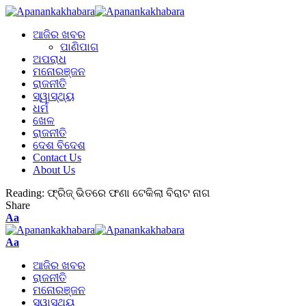
ଆଜିର ଖବର
ପାଣିପାଗ
ଅପରାଧ
ମନୋରଞ୍ଜନ
ରାଜନୀତି
ସ୍ୱାସ୍ଥ୍ୟ
ଧର୍ମ
ଖେଳ
ରାଜନୀତି
ଦେଶ ବିଦେଶ
Contact Us
About Us
Reading:
ଫ୍ରିଜ୍ ଭିତରେ ଫଣା ଟେକିଲା ବିରାଟ ନାଗ
Share
Aa
Aa
ଆଜିର ଖବର
ରାଜନୀତି
ମନୋରଞ୍ଜନ
ସ୍ୱାସ୍ଥ୍ୟ