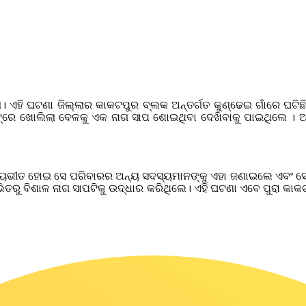
 ଏହି ଘଟଣା ଜିଲ୍ଲାର କାକଟପୁର ବ୍ଲକ ଅନ୍ତର୍ଗତ କୁଣ୍ଢେଇ ଗାଁରେ ଘଟିଛି।
୍ରିଜର ଟ୍ରେ ଖୋଲିଲା ବେଳକୁ ଏକ ନାଗ ସାପ ଶୋଇଥିବା ଦେଖିବାକୁ ପାଇଥି
ଭୟଭୀତ ହୋଇ ସେ ପରିବାରର ଅନ୍ୟ ସଦସ୍ୟମାନଙ୍କୁ ଏହା ଜଣାଇଲେ ଏବଂ ସେମା
୍ ଭିତରୁ ବିଶାଳ ନାଗ ସାପଟିକୁ ଉଦ୍ଧାର କରିଥିଲେ। ଏହି ଘଟଣା ଏବେ ପୁରା କାକ