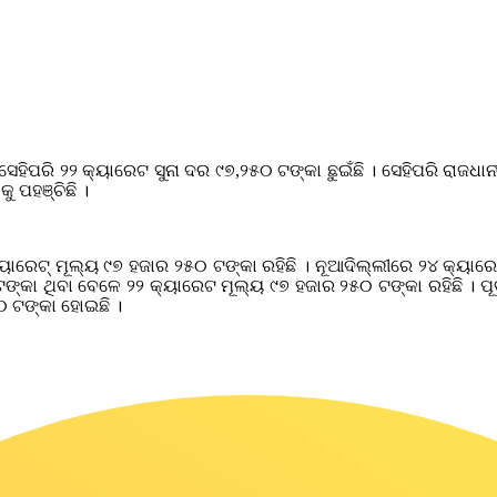
େହିପରି ୨୨ କ୍ୟାରେଟ ସୁନା ଦର ୯୭,୨୫୦ ଟଙ୍କା ଛୁଇଁଛି । ସେହିପରି ରାଜଧାନ
ୁ ପହଞ୍ଚିଛି ।
ୟାରେଟ୍ ମୂଲ୍ୟ ୯୭ ହଜାର ୨୫୦ ଟଙ୍କା ରହିଛି । ନୂଆଦିଲ୍ଲୀରେ ୨୪ କ୍ୟାରେ
ଙ୍କା ଥିବା ବେଳେ ୨୨ କ୍ୟାରେଟ ମୂଲ୍ୟ ୯୭ ହଜାର ୨୫୦ ଟଙ୍କା ରହିଛି । 
୦ ଟଙ୍କା ହୋଇଛି ।