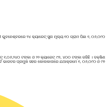
ୀ ଭୁବନେଶ୍ବରରେ ୨୪ କ୍ୟାରେଟ୍ ସୁନା ମୂଲ୍ୟ ୧୦ ଗ୍ରାମ ପିଛା ୧, ୦୬,୦୯୦
ଟ୍ ୧,୦୬,୨୪୦ ଟଙ୍କା ଓ ୨୨ କ୍ୟାରେଟ୍ ୯୭, ୪୦୦ ଟଙ୍କା ରହିଛି । ଦକ୍ଷିଣ
ପୂର୍ବ ଭାରତର ପ୍ରମୁଖ ସହର କୋଲକାତାରେ ଯଥାକ୍ରମେ ୧, ୦୬,୦୯୦ ଓ ୯୭