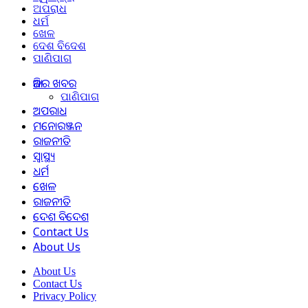
ଅପରାଧ
ଧର୍ମ
ଖେଳ
ଦେଶ ବିଦେଶ
ପାଣିପାଗ
ଆଜିର ଖବର
ପାଣିପାଗ
ଅପରାଧ
ମନୋରଞ୍ଜନ
ରାଜନୀତି
ସ୍ୱାସ୍ଥ୍ୟ
ଧର୍ମ
ଖେଳ
ରାଜନୀତି
ଦେଶ ବିଦେଶ
Contact Us
About Us
About Us
Contact Us
Privacy Policy