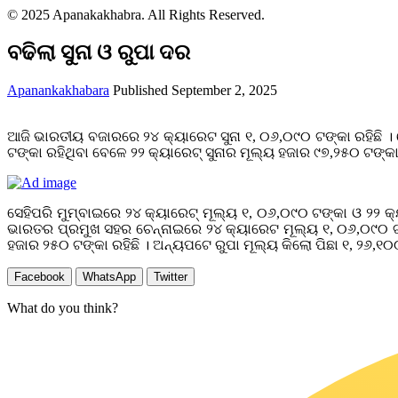
© 2025 Apanakakhabra. All Rights Reserved.
ବଢିଲା ସୁନା ଓ ରୁପା ଦର
Apanankakhabara
Published September 2, 2025
ଆଜି ଭାରତୀୟ ବଜାରରେ ୨୪ କ୍ୟାରେଟ ସୁନା ୧, ୦୬,୦୯୦ ଟଙ୍କା ରହିଛି । ସ
ଟଙ୍କା ରହିଥିବା ବେଳେ ୨୨ କ୍ୟାରେଟ୍ ସୁନାର ମୂଲ୍ୟ ହଜାର ୯୭,୨୫୦ ଟଙ୍କାକ
ସେହିପରି ମୁମ୍ବାଇରେ ୨୪ କ୍ୟାରେଟ୍ ମୂଲ୍ୟ ୧, ୦୬,୦୯୦ ଟଙ୍କା ଓ ୨୨ କ୍
ଭାରତର ପ୍ରମୁଖ ସହର ଚେନ୍ନାଇରେ ୨୪ କ୍ୟାରେଟ ମୂଲ୍ୟ ୧, ୦୬,୦୯୦ ଟ
ହଜାର ୨୫୦ ଟଙ୍କା ରହିଛି । ଅନ୍ୟପଟେ ରୁପା ମୂଲ୍ୟ କିଲୋ ପିଛା ୧, ୨୬,୧୦
Facebook
WhatsApp
Twitter
What do you think?