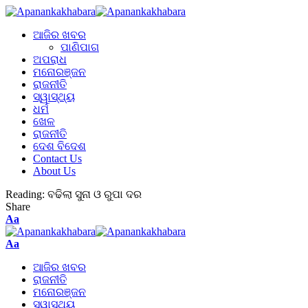
ଆଜିର ଖବର
ପାଣିପାଗ
ଅପରାଧ
ମନୋରଞ୍ଜନ
ରାଜନୀତି
ସ୍ୱାସ୍ଥ୍ୟ
ଧର୍ମ
ଖେଳ
ରାଜନୀତି
ଦେଶ ବିଦେଶ
Contact Us
About Us
Reading:
ବଢିଲା ସୁନା ଓ ରୁପା ଦର
Share
Aa
Aa
ଆଜିର ଖବର
ରାଜନୀତି
ମନୋରଞ୍ଜନ
ସ୍ୱାସ୍ଥ୍ୟ