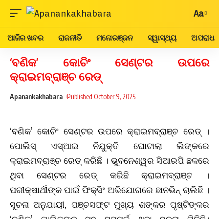
Aa
ଆଜିର ଖବର
ରାଜନୀତି
ମନୋରଞ୍ଜନ
ସ୍ୱାସ୍ଥ୍ୟ
ଅପରାଧ
‘ବଣିକ’ କୋଚିଂ ସେଣ୍ଟର ଉପରେ
କ୍ରାଇମବ୍ରାଞ୍ଚ ରେଡ୍
Apanankakhabara
Published October 9, 2025
‘ବଣିକ’ କୋଚିଂ ସେଣ୍ଟର ଉପରେ କ୍ରାଇମବ୍ରାଞ୍ଚ ରେଡ୍ ।
ପୋଲିସ୍ ଏସ୍‌ଆଇ ନିଯୁକ୍ତି ଘୋଟାଲା ଲିଙ୍କରେ
କ୍ରାଇମବ୍ରାଞ୍ଚ ରେଡ୍ କରିଛି । ଭୁବନେଶ୍ୱର ସିଆରପି ଛକରେ
ଥିବା ସେଣ୍ଟର ରେଡ୍ କରିଛି କ୍ରାଇମବ୍ରାଞ୍ଚ ।
ପରୀକ୍ଷାର୍ଥୀଙ୍କ ପାଇଁ ଫିକ୍ସିଂ ଅଭିଯୋଗରେ ଛାନଭିନ୍ ଚାଲିଛି ।
ସୂଚନା ଅନୁଯାୟୀ, ପଞ୍ଚସଫ୍ଟ ମୁଖ୍ୟ ଶଙ୍କର ପୃଷ୍ଟିଙ୍କର