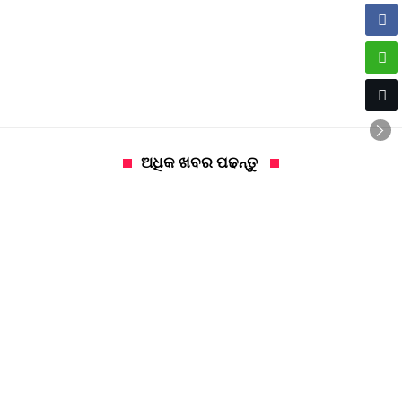
ଅଧିକ ଖବର ପଢନ୍ତୁ