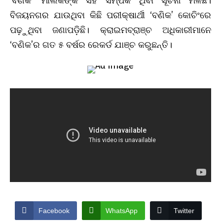
‘ବଣିକ’ ମାଲିକଙ୍କ ସହ ସମ୍ପର୍କ ଥିବା ସୂଚନା ମିଳିଛି।
ବିଜୟନଗର ଯାଉଥିବା କିଛି ପରୀକ୍ଷାର୍ଥୀ ‘ବଣିକ’ କୋଚିଂରେ
ପଢ଼ୁଥିବା ଜଣାପଡ଼ିଛି। କ୍ରାଇମବ୍ରାଞ୍ଚ ଅଧିକାରୀମାନେ
‘ବଣିକ’ର ଗତ ୫ ବର୍ଷର ରେକର୍ଡ ଯାଞ୍ଚ କରୁଛନ୍ତି।
Facebook
WhatsApp
Twitter