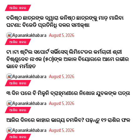
ଆଜିର ଖବର
ବରିଷ୍ଠ ଛାତ୍ରଙ୍କ ଦ୍ୱାରା କନିଷ୍ଠ ଛାତ୍ରଙ୍କୁ ମାଡ଼ ମାରିବା
ଘଟଣା: ବିଜେଡି ପ୍ରତିନିଧି ଦଳର ସମୀକ୍ଷା
Apanankakhabara
August 5, 2026
ଆଜିର ଖବର
ଟା।ଟା ଷ୍ଟିଲ ସପୋର୍ଟ ସର୍ଭିସେସ୍ ଲିମିଟେଡର କର୍ମଚାରୀ ଶ୍ରୀ
ବିଷ୍ଣୁଦେବ ନାଏକ (୫୦)ଙ୍କ ଅକାଳ ବିୟୋଗରେ ଆମେ ଗଭୀର
ଭାବେ ମର୍ମାହତ
Apanankakhabara
August 5, 2026
ଆଜିର ଖବର
୩ ଦିନ ପରେ ବି ମିଳୁନି ବ୍ରାହ୍ମଣୀରେ ନିଖୋଜ ଯୁବକଙ୍କ ପତ୍ତା
Apanankakhabara
August 5, 2026
ଆଜିର ଖବର
ଆଜିର ଦିନରେ କାହାର ଭାଗ୍ୟ ଚମକିବ? ପଢ଼ନ୍ତୁ ୧୨ ରାଶିର ଫଳ
Apanankakhabara
August 5, 2026
ଆଜିର ଖବର