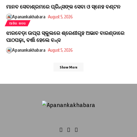
ମାନବ ସେବାଶ୍ରମରେ ପ୍ରିନ୍ସଙ୍କ ସେବା ଓ ସ୍ନେହ ବଣ୍ଟନ
Apanankakhabara
August 5, 2026
ଆଜିର ଖବର
ଝାରବେଡ଼ା ଉପ୍ରା ସ୍କୁଲରେ ଶ୍ରେଣୀଗୃହ ଅଭାବ ବାରଣ୍ଡାରେ
ପାଠପଢ଼ା, ବର୍ଷା ହେଲେ ବନ୍ଦ
Apanankakhabara
August 5, 2026
Show More