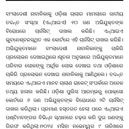
ବାଂଲାଦେଶୀ ନାବାଳିକାକୁ ଓଡ଼ିଶା ଚାଲାର ମାମଲାରେ ଜାତୀୟ
ତଦନ୍ତ ସଂସ୍ଥା (ଏନ୍‌ଆଇଏ) ୧୦ ଜଣ ଅଭିଯୁକ୍ତଙ୍କ
ବିରୋଧରେ ଚାର୍ଜସିଟ୍‌ ଦାଖଲ କରିଛି। ଏନ୍‌ଆଇଏ
ଭୁବନେଶ୍ବରସ୍ଥିତ ଏକ କୋର୍ଟରେ ଏହି ଚାର୍ଜସିଟ୍‌ ଦାଖଲ କରିଛି।
ଅଭିଯୁକ୍ତମାନେ ବାଂଲାଦେଶୀ ନାବାଳିକାଙ୍କୁ ଚାକିରି
ପ୍ରଲୋଭନ ଦେଖାଇଥିଲେ।ସୂଚନା ଅନୁସାରେ ଅଭିଯୁକ୍ତମାନେ
ପରିବାର ଲୋକଙ୍କୁ ଆର୍ଥିକ ଲୋଭ ଦେଖାଇ ତଥା ଓଡ଼ିଶାରେ
ଚାକିରି ପ୍ରଲୋଭନ ଦେଖାଇ ନାବାଳିକାକୁ ଆଣିଥିଲେ। ତଦନ୍ତ
ସମୟରେ ଏନ୍‌ଆଇଏ ମାନବ ଚାଲାଣ ରାକେଟ୍‌ ସଂପର୍କରେ ଅନେକ
ତଥ୍ୟ ହାସଲ କରିଛି। ଓଡ଼ିଶା ପୁଲିସ ଆରମ୍ଭରୁ ପୋକ୍ସୋ
କୋର୍ଟରେ ୬ ଜଣ ଅଭିଯୁକ୍ତଙ୍କ ବିରୋଧରେ ୨ଟି ଚାର୍ଜସିଟ୍‌
ଦାଖଲ କରିଥିଲା। ପ୍ରମାଣ ହସ୍ତଗତ ହେଲା ପରେ ଏନ୍‌ଆଇଏ
ପଶ୍ଚିମବଙ୍ଗର ବିଭିନ୍ନ ସ୍ଥାନରେ ଚଢ଼ଉ କରି ଦୁଇ ଜଣଙ୍କୁ
ଗିରଫ କରିଥିଲା।୨୦୨୪ ମସିହା ନଭେମ୍ୱର ୯ ତାରିଖରେ