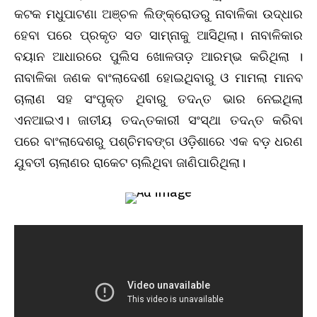
କଟକ ମଧୁପାଟଣା ଅଞ୍ଚଳ ଲିଙ୍କ୍‌ରୋଡରୁ ନାବାଳିକା ଉଦ୍ଧାର
ହେବା ପରେ ପ୍ରକୃତ ସତ ସାମ୍ନାକୁ ଆସିଥିଲା। ନାବାଳିକାର
ବୟାନ ଆଧାରରେ ପୁଲିସ ଖୋଳତାଡ଼ ଆରମ୍ଭ କରିଥିଲା ।
ନାବାଳିକା ଜଣକ ବାଂଲାଦେଶୀ ହୋଇଥିବାରୁ ଓ ମାମଲା ମାନବ
ଚାଲାଣ ସହ ସଂପୃକ୍ତ ଥିବାରୁ ତଦନ୍ତ ଭାର ନେଇଥିଲା
ଏନଆଇଏ। ଜାତୀୟ ତଦନ୍ତକାରୀ ସଂସ୍ଥା ତଦନ୍ତ କରିବା
ପରେ ବାଂଲାଦେଶରୁ ପଶ୍ଚିମବଙ୍ଗ ଓଡ଼ିଶାରେ ଏକ ବଡ଼ ଧରଣ
ଯୁବତୀ ଚାଲାଣର ରାକେଟ ଚାଲିଥିବା ଜାଣିପାରିଥିଲା।