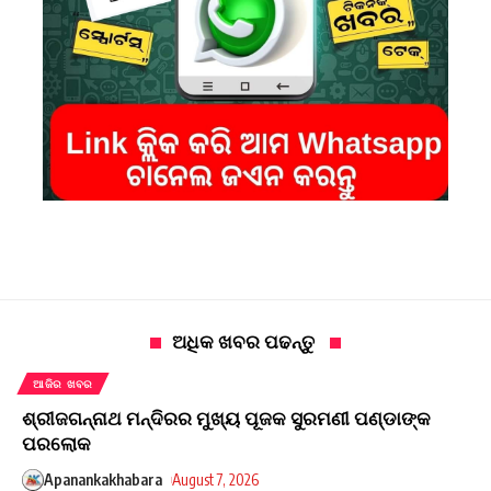
ଅଧିକ ଖବର ପଢନ୍ତୁ
ଆଜିର ଖବର
ଶ୍ରୀଜଗନ୍ନାଥ ମନ୍ଦିରର ମୁଖ୍ୟ ପୂଜକ ସୁରମଣୀ ପଣ୍ଡାଙ୍କ
ପରଲୋକ
Apanankakhabara
August 7, 2026