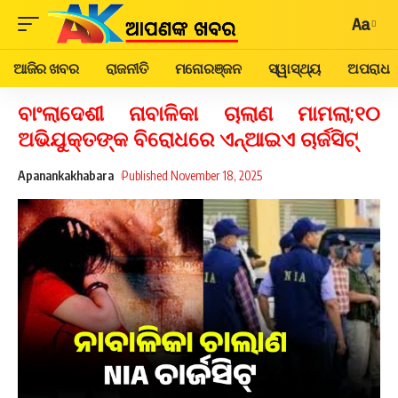
Aa
ଆଜିର ଖବର
ରାଜନୀତି
ମନୋରଞ୍ଜନ
ସ୍ୱାସ୍ଥ୍ୟ
ଅପରାଧ
ବାଂଲାଦେଶୀ ନାବାଳିକା ଚାଲାଣ ମାମଲା;୧୦
ଅଭିଯୁକ୍ତଙ୍କ ବିରୋଧରେ ଏନ୍‌ଆଇଏ ଚାର୍ଜସିଟ୍‌
Apanankakhabara
Published November 18, 2025