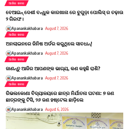
ଆଜିର ଖବର
ବେଆଇନ୍ ଦେଶୀ ବନ୍ଧୁକ କାରଖାନା ରେ ବୁଗୁଡ଼ା ପୋଲିସ୍ ର ଚଢ଼ାଉ
୨ ଗିରଫ।
Apanankakhabara
August 7, 2026
ଆଜିର ଖବର
​ଅନଲାଇନରେ ଜିନିଷ ଅର୍ଡର କରୁଥିଲେ ସାବଧାନ୍!
Apanankakhabara
August 7, 2026
ଆଜିର ଖବର
ଜାଣନ୍ତୁ ଆଜିର ଆପଣଙ୍କ ଭାଗ୍ୟ, କଣ କହୁଛି ରାଶି?
Apanankakhabara
August 7, 2026
ଆଜିର ଖବର
ରିଭଲକୋଣା ବିଦ୍ୟାଳୟରେ ଛାତ୍ର ନିର୍ଯାତନା ଘଟଣା: ୭ ଜଣ
ଛାତ୍ରଙ୍କୁ ଟିସି, ୨୬ ଜଣ ହଷ୍ଟେଲ ଛାଡ଼ିଲେ
Apanankakhabara
August 6, 2026