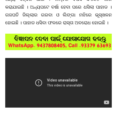
କରାଯାଇଛି । ଅନ୍ୟପଟେ ବର୍ଷା ହେବା ପରେ ଧସିଲା ପାହାଡ ।
ଗଜପତି ଜିଲ୍ଲାର ଗରବା ଓ ଲିଙ୍ଗା ମଝିରେ ଭୂସ୍ଖଳନ
ହୋଇଛି । ପାହାଡ ଧସିବା ଫଳରେ ରାସ୍ତା ଅବରୋଧ ହୋଇଛି ।