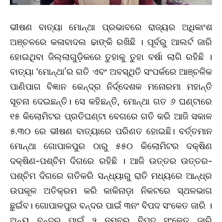
ଭୀଷଣ ବାତ୍ୟା ମୋନ୍ଥା ପ୍ରଭାବରେ ରାଜ୍ୟର ଅଧିକାଂଶ
ଅଞ୍ଚଳରେ କଳାବାଦଲ ଢାଙ୍କି ରଖିଛି । ପୂର୍ବରୁ ଆଲର୍ଟ ଜାରି
ହୋଇଥିବା ଜିଲ୍ଲାଗୁଡ଼ିକରେ ତୁହାକୁ ତୁହା ବର୍ଷା ଲାଗି ରହିଛି ।
ବାତ୍ୟା ‘ମୋନ୍ଥା’ର ଗତି ଏବଂ ଅବସ୍ଥିତି ସଂପର୍କରେ ଆଞ୍ଚଳିକ
ପାଣିପାଗ ବିଜ୍ଞାନ କେନ୍ଦ୍ର ନିର୍ଦ୍ଦେଶକ ମନୋରମା ମହାନ୍ତି
ସୂଚନା ଦେଇଛନ୍ତି। ସେ କହିଛନ୍ତି, ମୋନ୍ଥା ଗତ ୬ ଘଣ୍ଟାରେ
୧୫ କିଲୋମିଟର ପ୍ରତିଘଣ୍ଟା ବେଗରେ ଗତି କରି ଆଜି ସକାଳ
୫.୩୦ ରେ ଭୀଷଣ ବାତ୍ୟାରେ ପରିଣତ ହୋଇଛି। ବର୍ତ୍ତମାନ
ମୋନ୍ଥା ଗୋପାଳପୁର ଠାରୁ ୫୫୦ କିଲୋମିଟର ଦକ୍ଷିଣ
ଦକ୍ଷିଣ-ପଶ୍ଚିମ ଦିଗରେ ରହିଛି । ଆଜି ଉତ୍ତର ଉତ୍ତର-
ପଶ୍ଚିମ ଦିଗରେ ଗତିକରି ସନ୍ଧ୍ୟାରୁ ରାତି ମଧ୍ୟରେ ଆନ୍ଧ୍ର
ଉପକୂଳ ଅତିକ୍ରମ କରି କାକିନାଡ଼ା ନିକଟରେ ସ୍ଥଳଭାଗ
ଛୁଇଁବ। ଗୋପାଳପୁର ବନ୍ଦର ପାଇଁ ୩ନଂ ବିପଦ ସଂକେତ ଜାରି ।
ଅନ୍ୟ ବନ୍ଦର ପାଇଁ ୨ ନମ୍ବର ବିପଦ ସଂକେତ ଜାରି