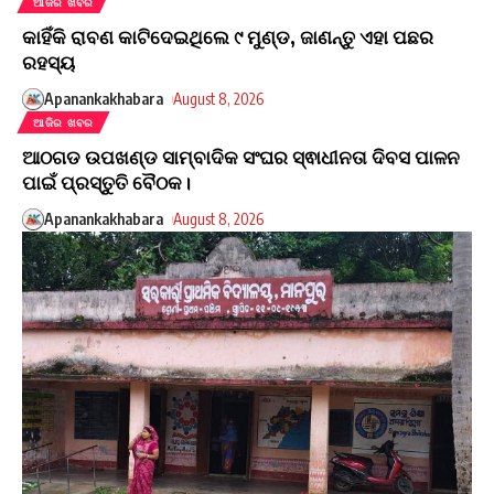
ଆଜିର ଖବର
କାହିଁକି ରାବଣ କାଟିଦେଇଥିଲେ ୯ ମୁଣ୍ଡ, ଜାଣନ୍ତୁ ଏହା ପଛର
ରହସ୍ୟ
Apanankakhabara
August 8, 2026
ଆଜିର ଖବର
ଆଠଗଡ ଉପଖଣ୍ଡ ସାମ୍ବାଦିକ ସଂଘର ସ୍ଵାଧୀନତା ଦିବସ ପାଳନ
ପାଇଁ ପ୍ରସ୍ତୁତି ବୈଠକ।
Apanankakhabara
August 8, 2026