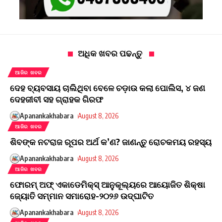
ଅଧିକ ଖବର ପଢନ୍ତୁ
ଆଜିର ଖବର
ଦେହ ବ୍ୟବସାୟ ଚାଲିଥିବା ବେଳେ ଚଡ଼ାଉ କଲା ପୋଲିସ, ୪ ଜଣ
ଦେହଜୀବୀ ସହ ଗ୍ରାହକ ଗିରଫ
Apanankakhabara
August 8, 2026
ଆଜିର ଖବର
ଶିବଙ୍କ ନଟରାଜ ରୂପର ଅର୍ଥ କ’ଣ? ଜାଣନ୍ତୁ ରୋଚକମୟ ରହସ୍ୟ
Apanankakhabara
August 8, 2026
ଆଜିର ଖବର
ଫୋରମ୍ ଅଫ୍ ଏକାଡେମିକ୍ସ୍ ଆନୁକୂଲ୍ୟରେ ଆୟୋଜିତ ଶିକ୍ଷା
ଜ୍ୟୋତି ସମ୍ମାନ ସମାରୋହ-୨୦୨୬ ଉଦ୍ଘାଟିତ
Apanankakhabara
August 8, 2026