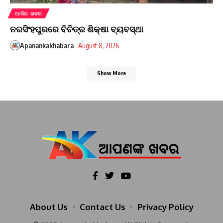
ଆଜିର ଖବର
ନରସିଂହପୁରରେ ବିଚିତ୍ର ଶିକ୍ଷା ବ୍ୟବସ୍ଥା
Apanankakhabara
August 8, 2026
Show More
About Us
Contact Us
Privacy Policy