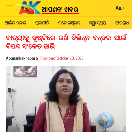
Aa
ଆଜିର ଖବର
ରାଜନୀତି
ମନୋରଞ୍ଜନ
ସ୍ୱାସ୍ଥ୍ୟ
ଅପରାଧ
ବାତ୍ୟାକୁ ଦୃଷ୍ଟିରେ ରଖି ବିଭିନ୍ନ ବନ୍ଦର ପାଇଁ
ବିପଦ ସଂକେତ ଜାରି
Apanankakhabara
Published October 28, 2025