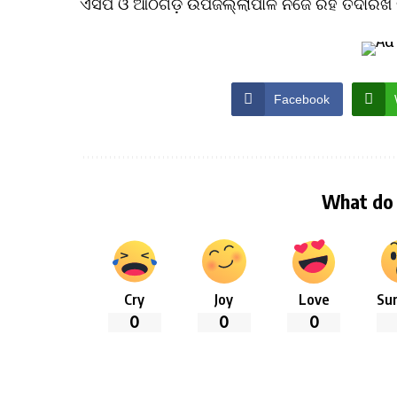
ଏସପି ଓ ଆଠଗଡ଼ ଉପଜିଲ୍ଲାପାଳ ନିଜେ ରହି ତଦାରଖ 
Facebook
What do 
Cry
Joy
Love
Sur
0
0
0