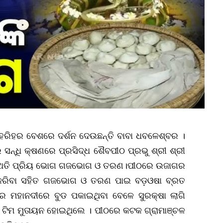
ହରିହର ବେଶରେ ଦର୍ଶନ ଦେଉଛନ୍ତି ବାବା ଧବଳେଶ୍ବର ।
ସନ୍ଧି କ୍ଷଣରେ ପ୍ରସିଦ୍ଧ ଶୈବପୀଠ ପ୍ରଭୁ ଶ୍ରୀ ଶ୍ରୀ
କ ଅତି ପ୍ରିୟ ଭୋଗ ଗଜଭୋଗ ଓ ତରଣ।ପୀଠରେ ଉଜାଗର
ନ କରିବା ସହିତ ଗଜଭୋଗ ଓ ତରଣ ପାଇ ବଡ଼ଓଷା ବ୍ରତ
େ ମହାନଦୀରେ ବୁଡ ପକାଇଥିବା ବେଳେ ସୁରକ୍ଷା ଲାଗି
 ଟିମ ମୁତାୟନ ହୋଇଥିଲେ । ପୀଠରେ କଟକ ଗ୍ରାମାଞ୍ଚଳ