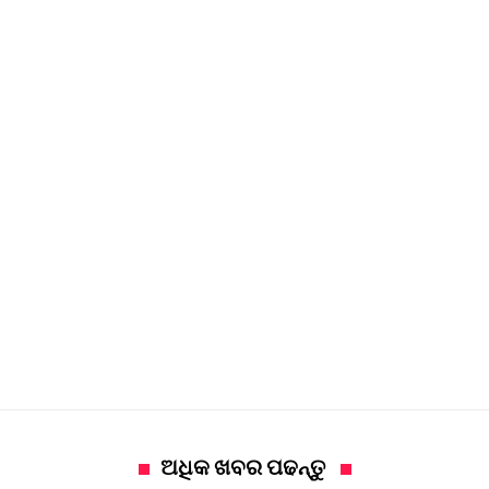
ଅଧିକ ଖବର ପଢନ୍ତୁ