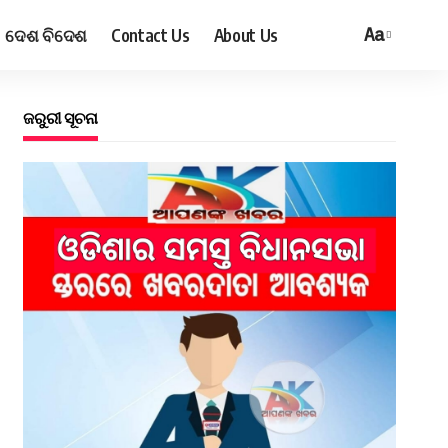
ଦେଶ ବିଦେଶ
Contact Us
About Us
Aa
ଜରୁରୀ ସୂଚନା