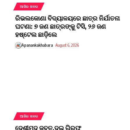
ଆଜିର ଖବର
ରିଭଲକୋଣା ବିଦ୍ୟାଳୟରେ ଛାତ୍ର ନିର୍ଯାତନା
ଘଟଣା: ୭ ଜଣ ଛାତ୍ରଙ୍କୁ ଟିସି, ୨୬ ଜଣ
ହଷ୍ଟେଲ ଛାଡ଼ିଲେ
Apanankakhabara
August 6, 2026
ଆଜିର ଖବର
ଦେଶୀମଦ ଜବତ,ଦୁଇ ଗିରଫ