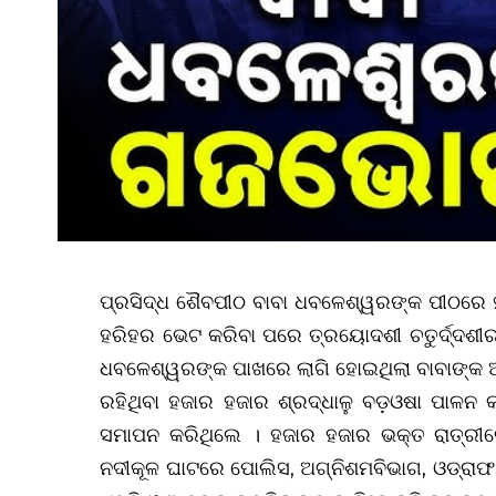
ପ୍ରସିଦ୍ଧ ଶୈବପୀଠ ବାବା ଧବଳେଶ୍ୱରଙ୍କ ପୀଠରେ 
ହରିହର ଭେଟ କରିବା ପରେ ତ୍ରୟୋଦଶୀ ଚତୁର୍ଦ୍ଦଶୀର 
ଧବଳେଶ୍ୱରଙ୍କ ପାଖରେ ଲାଗି ହୋଇଥିଲା ବାବାଙ୍
ରହିଥିବା ହଜାର ହଜାର ଶ୍ରଦ୍ଧାଳୁ ବଡ଼ଓଷା ପାଳ
ସମାପନ କରିଥିଲେ । ହଜାର ହଜାର ଭକ୍ତ ରାତ୍ରୀର
ନଦୀକୂଳ ଘାଟରେ ପୋଲିସ, ଅଗ୍ନିଶମବିଭାଗ, ଓଡ୍ରାଫ