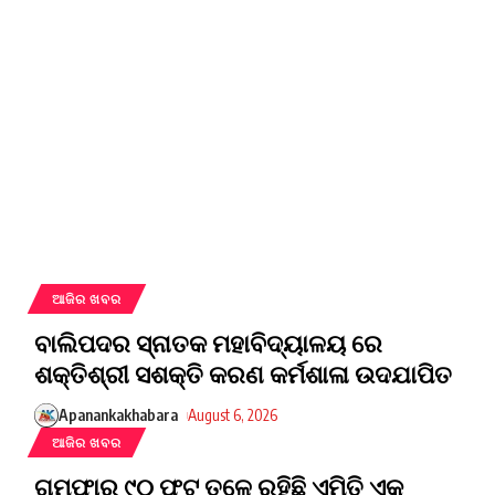
ଆଜିର ଖବର
ବାଲିପଦର ସ୍ନାତକ ମହାବିଦ୍ୟାଳୟ ରେ
ଶକ୍ତିଶ୍ରୀ ସଶକ୍ତି କରଣ କର୍ମଶାଳା ଉଦଯାପିତ
Apanankakhabara
August 6, 2026
ଆଜିର ଖବର
ଗୁମ୍ଫାର ୯୦ ଫୁଟ୍ ତଳେ ରହିଛି ଏମିତି ଏକ