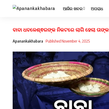
ଆଜିର ଖବର
ଅପରାଧ
ବାବା ଧବଳେଶ୍ଵରଙ୍କ ନିକଟରେ ଲାଗି ହେଲା ତା
Apanankakhabara
Published November 4, 2025