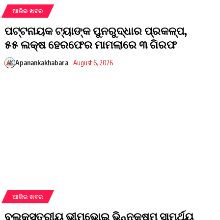
ଆଜିର ଖବର
ପଟ୍ଟନାୟକ ଟ୍ୟାଙ୍କ ପୁନରୁଦ୍ଧାର ପ୍ରକଳ୍ପ,
୫୫ ଲକ୍ଷ ହେରଫେର ମାମଲାରେ ୩ ଗିରଫ
Apanankakhabara
August 6, 2026
ଆଜିର ଖବର
ବ୍ଲକ୍‌ସ୍ତରୀୟ ଭୀମଭୋଇ ଭିନ୍ନକ୍ଷମ ସାମର୍ଥ୍ୟ