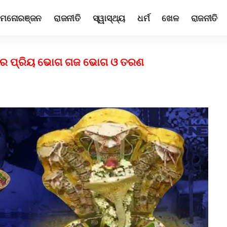
ମନୋରଞ୍ଜନ
ରାଜନୀତି
ସ୍ୱାସ୍ଥ୍ୟ
ଧର୍ମ
ଖେଳ
ରାଜନୀତି
ଙ୍କର ପ୍ରିୟ ଭୋଗ ଗଜ ଭୋଗ ଓ ତରଣ