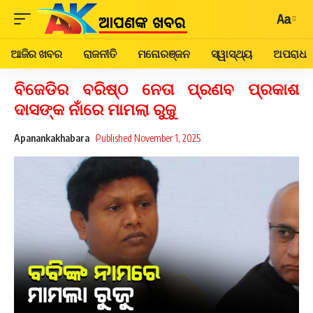
Aa
ଆଜିର ଖବର
ରାଜନୀତି
ମନୋରଞ୍ଜନ
ସ୍ୱାସ୍ଥ୍ୟ
ଅପରାଧ
ବିଜେଡିର ବରିଷ୍ଠ ନେତା ପ୍ରଣବ ପ୍ରକାଶ
ଦାସଙ୍କ ନାଁରେ ମାମଲା ରୁଜୁ
Apanankakhabara
Published November 1, 2025