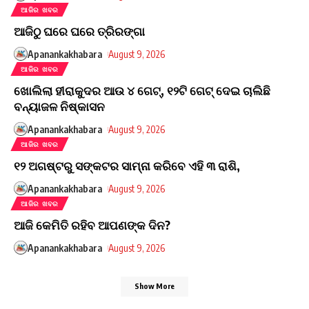
ଆଜିର ଖବର
ଆଜିଠୁ ଘରେ ଘରେ ତ୍ରିରଙ୍ଗା
Apanankakhabara
August 9, 2026
ଆଜିର ଖବର
ଖୋଲିଲା ହୀରାକୁଦର ଆଉ ୪ ଗେଟ୍, ୧୨ଟି ଗେଟ୍ ଦେଇ ଚାଲିଛି
ବନ୍ୟାଜଳ ନିଷ୍କାସନ
Apanankakhabara
August 9, 2026
ଆଜିର ଖବର
୧୨ ଅଗଷ୍ଟରୁ ସଙ୍କଟର ସାମ୍ନା କରିବେ ଏହି ୩ ରାଶି,
Apanankakhabara
August 9, 2026
ଆଜିର ଖବର
ଆଜି କେମିତି ରହିବ ଆପଣଙ୍କ ଦିନ?
Apanankakhabara
August 9, 2026
Show More