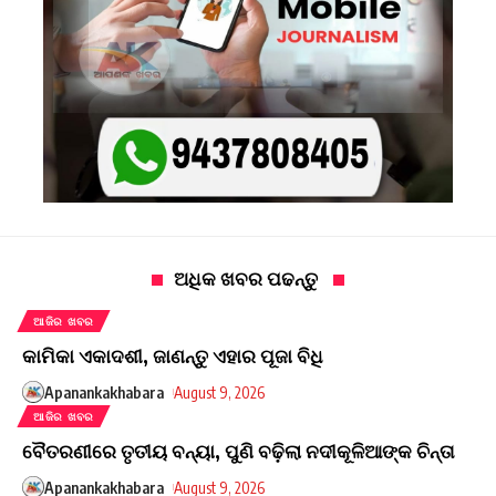
ଅଧିକ ଖବର ପଢନ୍ତୁ
ଆଜିର ଖବର
କାମିକା ଏକାଦଶୀ, ଜାଣନ୍ତୁ ଏହାର ପୂଜା ବିଧି
Apanankakhabara
August 9, 2026
ଆଜିର ଖବର
ବୈତରଣୀରେ ତୃତୀୟ ବନ୍ୟା, ପୁଣି ବଢ଼ିଲା ନଦୀକୂଳିଆଙ୍କ ଚିନ୍ତା
Apanankakhabara
August 9, 2026