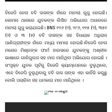
ବିଜେଡି ନେତା ବବି ଦାସଙ୍କ ନାଁରେ ମାମଲା ରୁଜୁ ହୋଇଛି।
କୋମନା ଥାନାରେ ଯୁବକଙ୍କ ଲିଖିତ ଅଭିଯୋଗ ଅଧାରରେ
ମାମଲା ରୁଜୁ କରାଯାଇଛି। BNS ୧୨୬ (୨), ୨୯୬, ୧୧୫ (୨), ୩୫୧
(୨) ଓ ୩ (୫) ବବି ଦାସଙ୍କ ସହ ବିଧାୟକ ଅଧିରାଜ
ପାଣିଗ୍ରାହୀଙ୍କ ନାଁରେ ମଧ୍ୟ ମାମଲା ହୋଇଛି।ବିଜେଡି ନେତା
ମନୋଜ ମିଶ୍ରଙ୍କ ଫାର୍ମ ହାଉସରେ ଯୁବକଙ୍କୁ ଅଶ୍ଳୀଳ
ଭାଷାରେ ଗାଳିଗୁଲଜ ସହ ମାଡ ମାରିଥିବା ଅଭିଯୋଗ ହୋଇଛି ।
ସଂପୃକ୍ତ ଯୁବକ ପୂର୍ବରୁ ବିଜେଡି କ୍ୟାମ୍ପେନରେ ବୁଲୁଥିଲେ,
ଏବେ ବିଜେପି ବୁଲୁଥିବାରୁ ବବି ଦାସ ତାଙ୍କ ଏହା କାହିଁକି କରୁଛୁ
ବୋଲି ପଚାରିବା ସହ ଧମକାଇ ମାଡ ମାରିଥିଲେ ।