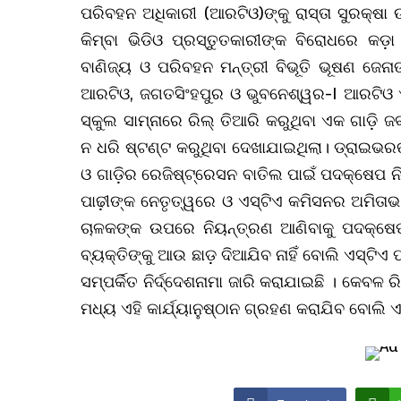
ପରିବହନ ଅଧିକାରୀ (ଆରଟିଓ)ଙ୍କୁ ରାସ୍ତା ସୁରକ୍ଷା 
କିମ୍ବା ଭିଡିଓ ପ୍ରସ୍ତୁତକାରୀଙ୍କ ବିରୋଧରେ କଡ଼ା କ
ବାଣିଜ୍ୟ ଓ ପରିବହନ ମନ୍ତ୍ରୀ ବିଭୂତି ଭୂଷଣ ଜେନାଙ୍
ଆରଟିଓ, ଜଗତସିଂହପୁର ଓ ଭୁବନେଶ୍ୱର-I ଆରଟିଓ
ସ୍କୁଲ ସାମ୍ନାରେ ରିଲ୍‌ ତିଆରି କରୁଥିବା ଏକ ଗାଡ଼ି
ନ ଧରି ଷ୍ଟଣ୍ଟ କରୁଥିବା ଦେଖାଯାଇଥିଲା। ଡ୍ରାଇଭର
ଓ ଗାଡ଼ିର ରେଜିଷ୍ଟ୍ରେସନ ବାତିଲ ପାଇଁ ପଦକ୍ଷେପ 
ପାଢ଼ୀଙ୍କ ନେତୃତ୍ୱରେ ଓ ଏସ୍‌ଟିଏ କମିସନର ଅମିତାଭ
ଚାଳକଙ୍କ ଉପରେ ନିୟନ୍ତ୍ରଣ ଆଣିବାକୁ ପଦକ୍ଷେପ ଗ
ବ୍ୟକ୍ତିଙ୍କୁ ଆଉ ଛାଡ଼ ଦିଆଯିବ ନାହିଁ ବୋଲି ଏସ୍‌ଟିଏ
ସମ୍ପର୍କିତ ନିର୍ଦ୍ଦେଶନାମା ଜାରି କରାଯାଇଛି । କେବଳ 
ମଧ୍ୟ ଏହି କାର୍ଯ୍ୟାନୁଷ୍ଠାନ ଗ୍ରହଣ କରାଯିବ ବୋଲି ଏସ