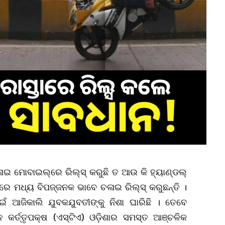
ଇ ମୋବାଇଲ୍‌ରେ ରିଲ୍‌ସ୍‌ କରୁଛି ତ ଆଉ କି ହ୍ୟାଣ୍ଡଲ୍‌
ନରେ ମଧ୍ୟ ବିପଜ୍ଜନକ ଭାବେ ଚଳାଇ ରିଲ୍‌ସ୍‌ କରୁଛନ୍ତି ।
ଁ ଆଜିକାଲି ଯୁବକଯୁବତୀଙ୍କୁ ନିଶା ଘାରିଛି । ତେବେ
ର୍ତ୍ତୃପକ୍ଷ (ଏସ୍‌ଟିଏ) ଓଡ଼ିଶାର ସମସ୍ତ ଆଞ୍ଚଳିକ