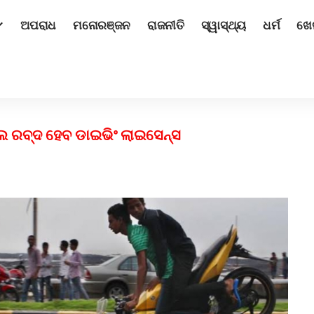
ଅପରାଧ
ମନୋରଞ୍ଜନ
ରାଜନୀତି
ସ୍ୱାସ୍ଥ୍ୟ
ଧର୍ମ
ଖେ
 କଲେ ରବ୍ଦ ହେବ ଡାଇଭିଂ ଲାଇସେନ୍ସ