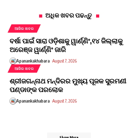
ଅଧିକ ଖବର ପଢନ୍ତୁ
ଆଜିର ଖବର
ବର୍ଷା ପାଇଁ ସାରା ଓଡ଼ିଶାକୁ ୱାର୍ଣ୍ଣିଂ,୧୪ ଜିଲ୍ଲାକୁ
ଅରେଞ୍ଜ ୱାର୍ଣ୍ଣିଂ ଜାରି
Apanankakhabara
August 7, 2026
ଆଜିର ଖବର
ଶ୍ରୀଜଗନ୍ନାଥ ମନ୍ଦିରର ମୁଖ୍ୟ ପୂଜକ ସୁରମଣୀ
ପଣ୍ଡାଙ୍କ ପରଲୋକ
Apanankakhabara
August 7, 2026
Show More