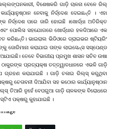
ଉଲ୍ଲଙ୍ଘନକାରୀ, ବିଶେଷକରି ଗାଡ଼ି ଚାଳନା ବେଳେ ରିଲ୍‌
ାର୍ଯ୍ୟାନୁଷ୍ଠାନ ନେବାକୁ ନିର୍ଦ୍ଦେଶ ଦେଇଛନ୍ତି । ଏହା
କ ନିର୍ଦ୍ଦେଶ ପରେ ଜାରି ହୋଇଛି ।ଖୋର୍ଦ୍ଧା ଅତିରିକ୍ତ
 ଏବଂ ପୋଲିସ ସହଯୋଗରେ ଖୋର୍ଦ୍ଧାର ହଳଦିଆରେ ଏକ
 ଜବତ କରିଛନ୍ତି। ଭାଇରାଲ ଭିଡିଓରେ ଡ୍ରାଇଭର ଷ୍ଟିୟରିଂ
ଙ୍କୁ ଜୋରିମାନା କରାଯାଇ ତାଙ୍କ ଲାଇସେନ୍ସ ସସ୍ପେଣ୍ଡ
ନିଆଯାଇଛି। ତେବେ ବିଭାଗୀୟ ପ୍ରମୁଖ ଶାସନ ସଚିବ ଉଷା
 ଠାକୁରଙ୍କ ପ୍ରତ୍ୟକ୍ଷ ତତ୍ତ୍ୱାବଧାନରେ ଏଭଳି ଗାଡ଼ି
୍ରହଣ କରାଯାଇଛି । ଗାଡ଼ି ଚଳାଇ ରିଲ୍‌ସ୍‌ କରୁଥିବା
 ପକ୍ଷରୁ ଚେତାବନୀ ଦିଆଯିବା ସହ କଠୋର କାର୍ଯ୍ୟାନୁଷ୍ଠାନ
ରିଲ୍‌ସ୍‌ ତିଆରି ନୁହେଁ ବେପରୁଆ ଗାଡ଼ି ଚାଳକଙ୍କ ବିରୋଧରେ
୍‌ଟିଏ ପକ୍ଷରୁ କୁହାଯାଇଛି ।