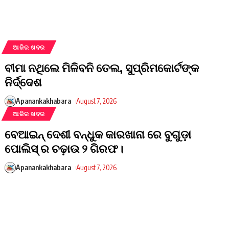
ଆଜିର ଖବର
ବୀମା ନଥିଲେ ମିଳିବନି ତେଲ, ସୁପ୍ରିମକୋର୍ଟଙ୍କ
ନିର୍ଦ୍ଦେଶ
Apanankakhabara
August 7, 2026
ଆଜିର ଖବର
ବେଆଇନ୍ ଦେଶୀ ବନ୍ଧୁକ କାରଖାନା ରେ ବୁଗୁଡ଼ା
ପୋଲିସ୍ ର ଚଢ଼ାଉ ୨ ଗିରଫ।
Apanankakhabara
August 7, 2026