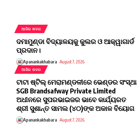
ଆଜିର ଖବର
ଦମାମୁଣ୍ଡା ବିଦ୍ୟାଳୟକୁ କୁଲର ଓ ଆକ୍ୱାଗାର୍ଡ
ପ୍ରଦାନ।
Apanankakhabara
August 7, 2026
ଆଜିର ଖବର
ଟାଟା ଷ୍ଟିଲ୍ ମେରାମଣ୍ଡଳୀରେ ଭେଣ୍ଡର ସଂସ୍ଥା
SGB Brandsafway Private Limited
ଅଧୀନରେ ସୁପରଭାଇଜର ଭାବେ କାର୍ଯ୍ୟରତ
ଶ୍ରୀ ସୁଶାନ୍ତ ସାମଲ (୪୦)ଙ୍କ ଅକାଳ ବିୟୋଗ
Apanankakhabara
August 7, 2026