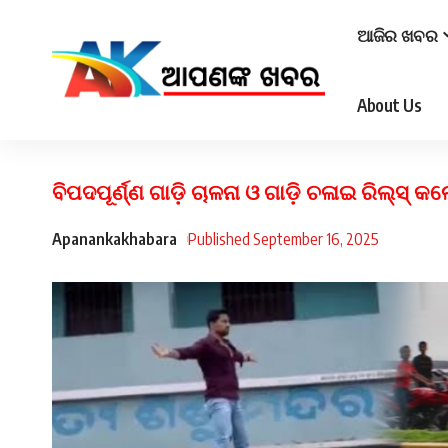
ଆଜିର ଖବର
About Us
ବିପଦପୂର୍ଣ୍ଣ ଗାଡ଼ି ଚାଳନା ଓ ଗାଡ଼ି ଚଳାଇ ରିଲ୍‌ସ୍‌
Apanankakhabara
Published September 16, 2025