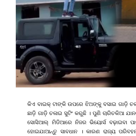
କିଏ ବାଇକ୍‌ ଟାଙ୍କି ଉପରେ ଝିଅଙ୍କୁ ବସାଇ ଗାଡ଼ି ଚଳା
ଛାଡ଼ି ଗାଡ଼ି ଚଳାଇ ସୁଟିଂ କରୁଛି । ପୁଣି ଚାରିଚକିଆ ଯା
ସୋସିଆଲ୍‌ ମିଡିଆରେ ନିଜର ଭିୟୋର୍ସ ବଢ଼ାଇବା ପାଇ
ହୋଇଯାଆନ୍ତୁ ସାବଧାନ । କାରଣ ରାଜ୍ୟ ପରିବହନ କ