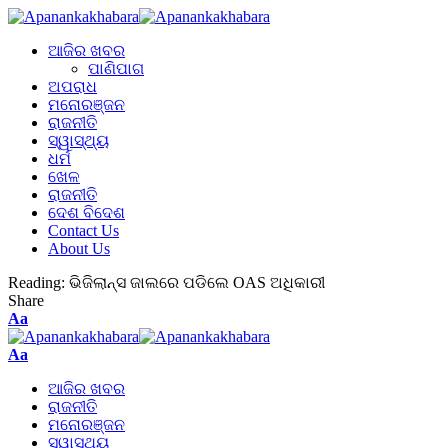
ଆଜିର ଖବର
ପାଣିପାଗ
ଅପରାଧ
ମନୋରଞ୍ଜନ
ରାଜନୀତି
ସ୍ୱାସ୍ଥ୍ୟ
ଧର୍ମ
ଖେଳ
ରାଜନୀତି
ଦେଶ ବିଦେଶ
Contact Us
About Us
Reading:
ଭିଜିଲାନ୍ସ ଜାଲରେ ପଡିଲେ OAS ଅଧିକାରୀ
Share
Aa
Aa
ଆଜିର ଖବର
ରାଜନୀତି
ମନୋରଞ୍ଜନ
ସ୍ୱାସ୍ଥ୍ୟ