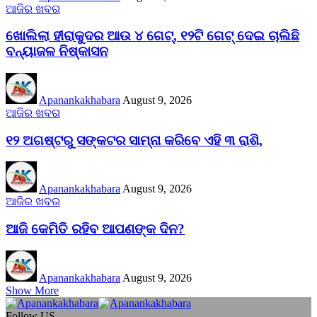
ଆଜିର ଖବର
ଖୋଲିଲା ହୀରାକୁଦର ଆଉ ୪ ଗେଟ୍, ୧୨ଟି ଗେଟ୍ ଦେଇ ଚାଲିଛି
ବନ୍ୟାଜଳ ନିଷ୍କାସନ
Apanankakhabara
August 9, 2026
ଆଜିର ଖବର
୧୨ ଅଗଷ୍ଟରୁ ସଙ୍କଟର ସାମ୍ନା କରିବେ ଏହି ୩ ରାଶି,
Apanankakhabara
August 9, 2026
ଆଜିର ଖବର
ଆଜି କେମିତି ରହିବ ଆପଣଙ୍କ ଦିନ?
Apanankakhabara
August 9, 2026
Show More
Follow US