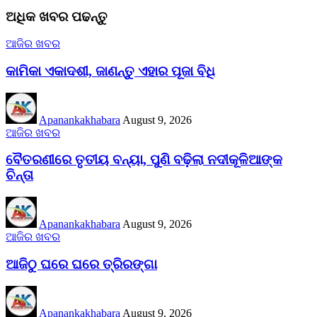
ଅଧିକ ଖବର ପଢନ୍ତୁ
ଆଜିର ଖବର
କାମିକା ଏକାଦଶୀ, ଜାଣନ୍ତୁ ଏହାର ପୂଜା ବିଧି
Apanankakhabara
August 9, 2026
ଆଜିର ଖବର
ବୈତରଣୀରେ ତୃତୀୟ ବନ୍ୟା, ପୁଣି ବଢ଼ିଲା ନଦୀକୂଳିଆଙ୍କ
ଚିନ୍ତା
Apanankakhabara
August 9, 2026
ଆଜିର ଖବର
ଆଜିଠୁ ଘରେ ଘରେ ତ୍ରିରଙ୍ଗା
Apanankakhabara
August 9, 2026