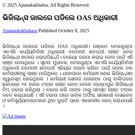
© 2025 Apanakakhabra. All Rights Reserved.
ଭିଜିଲାନ୍ସ ଜାଲରେ ପଡିଲେ OAS ଅଧିକାରୀ
Apanankakhabara
Published October 8, 2025
ଭିଜିଲାନ୍ସ ଜାଲରେ ପଡିଲେ OAS ଅଧିକାରୀ। ଗଞ୍ଜାମ ବେଲକୁଣ୍ଠା
ଏନଏସି କାର୍ଯ୍ୟନିର୍ବାହୀ ଅଧିକାରୀ ବନମାଳୀ ଶତପଥୀ ଲାଞ୍ଚ ନେଇ
ଭିଜିଲାନ୍ସ ହାତରେ ଧରାପଡିଛନ୍ତି। ବକେୟା ଦରମା କରାଇ ଦେବା ପାଇଁ ଏହି
ଲାଞ୍ଚ ନେଉଥିଲେ । ସୂଚନା ମୁତାବକ, ବେଲଗୁଣ୍ଠା ଏନଏସି କାର୍ଯ୍ୟନିର୍ବାହୀ
ଅଧିକାରୀ ବନମାଳୀ ଶତପଥୀ ଏରିୟର ଦରମା କରିବା ପାଇଁ ତାଙ୍କ ତଳ
କର୍ମଚାରୀଙ୍କୁ ଲାଞ୍ଚ ମାଗିଥିଲେ । ଯାହାପରେ କର୍ମଚାରୀ ଜଣକ ଭିଜିଲାନ୍ସର
ଦ୍ୱାରସ୍ଥ ହୋଇଥିଲେ । କର୍ମଚାରୀ ସୋରଜ ଜେନାଙ୍କ ଠାରୁ ବାଲିପଦର
ଛକଠାରେ ୨୫ ହଜାର ଟଙ୍କା ଲାଞ୍ଚ ନେବା ବେଳେ ବ୍ରହ୍ମପୁର ଭିଜିଲାନ୍ସ
ଟିମ୍ ଚଢାଉ କରିଥିଲା । ଚଢାଉ କରି ତାଙ୍କ ଠାରୁ ସମସ୍ତ ଲାଞ୍ଚ ଟଙ୍କା
ଜବତ କରାଯାଇଛି । ଏହି ଚଢାଉ ପରେ ତାଙ୍କ ଅଫିସ, ସରକାରୀ ବାସଭବନ
ଓ କବିସୂର୍ଯ୍ୟନଗରଠାରେ ଥିବା ଦୁଇଟି ଘରେ ଏକକାଳୀନ ରେଡ୍ କରାଯାଉଛି
।