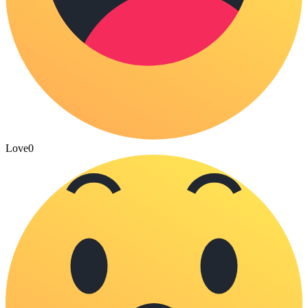
Love
0