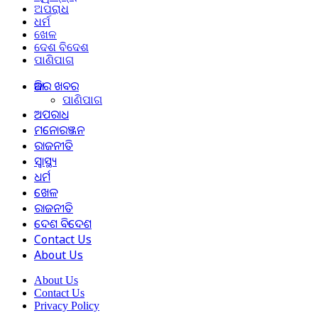
ଅପରାଧ
ଧର୍ମ
ଖେଳ
ଦେଶ ବିଦେଶ
ପାଣିପାଗ
ଆଜିର ଖବର
ପାଣିପାଗ
ଅପରାଧ
ମନୋରଞ୍ଜନ
ରାଜନୀତି
ସ୍ୱାସ୍ଥ୍ୟ
ଧର୍ମ
ଖେଳ
ରାଜନୀତି
ଦେଶ ବିଦେଶ
Contact Us
About Us
About Us
Contact Us
Privacy Policy