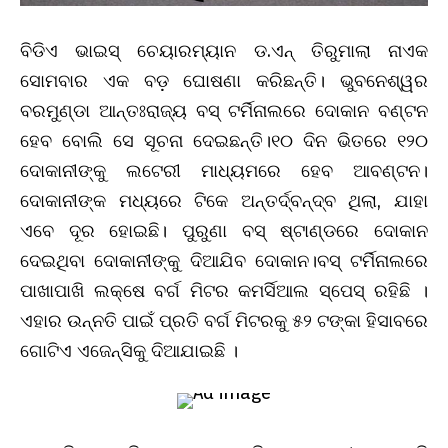
ବିଡିଏ ଭାଇସ୍‌ ଚେୟାରମ୍ୟାନ ଡ.ଏନ୍‌ ତିରୁମାଲା ନାଏକ
ସୋମବାର ଏକ ବଡ଼ ଘୋଷଣା କରିଛନ୍ତି। ଭୁବନେଶ୍ୱର
ବରମୁଣ୍ଡା ଆନ୍ତଃରାଜ୍ୟ ବସ୍‌ ଟର୍ମିନାଲରେ ଦୋକାନ ବଣ୍ଟନ
ହେବ ବୋଲି ସେ ସୂଚନା ଦେଇଛନ୍ତି।୧୦ ଦିନ ଭିତରେ ୧୨୦
ଦୋକାନୀଙ୍କୁ ଲଟେରୀ ମାଧ୍ୟମରେ ହେବ ଆବଣ୍ଟନ।
ଦୋକାନୀଙ୍କ ମଧ୍ୟରେ ଟିକେ ଅନ୍ତର୍ଦ୍ବନ୍ଦ୍ବ ଥିଲା, ଯାହା
ଏବେ ଦୂର ହୋଇଛି। ପୁରୁଣା ବସ୍ ଷ୍ଟାଣ୍ଡରେ ଦୋକାନ
ଦେଇଥିବା ଦୋକାନୀଙ୍କୁ ଦିଆଯିବ ଦୋକାନ।ବସ୍ ଟର୍ମିନାଲରେ
ପାଖାପାଖି ଲକ୍ଷେ ବର୍ଗ ମିଟର କମର୍ସିଆଲ ସ୍ପେସ୍ ରହିଛି ।
ଏହାର ଉନ୍ନତି ପାଇଁ ପ୍ରତି ବର୍ଗ ମିଟରକୁ ୫୨ ଟଙ୍କା ହିସାବରେ
ଗୋଟିଏ ଏଜେନ୍ସିକୁ ଦିଆଯାଇଛି ।