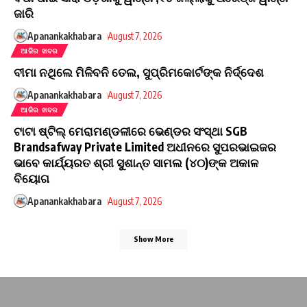
ଜାରି
Apanankakhabara
August 7, 2026
ଆଜିର ଖବର
ବୀମା ନଥିଲେ ମିଳିବନି ତେଲ, ସୁପ୍ରିମକୋର୍ଟଙ୍କ ନିର୍ଦ୍ଦେଶ
Apanankakhabara
August 7, 2026
ଆଜିର ଖବର
ଟାଟା ଷ୍ଟିଲ୍ ମେରାମଣ୍ଡଳୀରେ ଭେଣ୍ଡର ସଂସ୍ଥା SGB
Brandsafway Private Limited ଅଧୀନରେ ସୁପରଭାଇଜର
ଭାବେ କାର୍ଯ୍ୟରତ ଶ୍ରୀ ସୁଶାନ୍ତ ସାମଲ (୪୦)ଙ୍କ ଅକାଳ
ବିୟୋଗ
Apanankakhabara
August 7, 2026
Show More