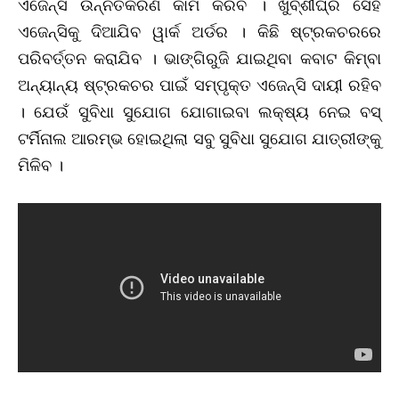
ଏଜେନ୍ସି ଉନ୍ନତିକରଣ କାମ କରିବ । ଖୁବ୍‌ଶୀଘ୍ର ସେହି
ଏଜେନ୍ସିକୁ ଦିଆଯିବ ୱାର୍କ ଅର୍ଡର । କିଛି ଷ୍ଟ୍ରକଚରରେ
ପରିବର୍ତ୍ତନ କରାଯିବ । ଭାଙ୍ଗିରୁଜି ଯାଇଥିବା କବାଟ କିମ୍ବା
ଅନ୍ୟାନ୍ୟ ଷ୍ଟ୍ରକଚର ପାଇଁ ସମ୍ପୃକ୍ତ ଏଜେନ୍ସି ଦାୟୀ ରହିବ
। ଯେଉଁ ସୁବିଧା ସୁଯୋଗ ଯୋଗାଇବା ଲକ୍ଷ୍ୟ ନେଇ ବସ୍
ଟର୍ମିନାଲ ଆରମ୍ଭ ହୋଇଥିଲା ସବୁ ସୁବିଧା ସୁଯୋଗ ଯାତ୍ରୀଙ୍କୁ
ମିଳିବ ।