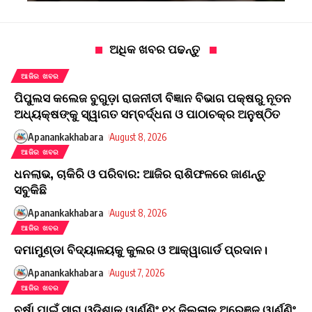
ଅଧିକ ଖବର ପଢନ୍ତୁ
ଆଜିର ଖବର
ପିପୁଲସ କଲେଜ ବୁଗୁଡ଼ା ରାଜନୀତୀ ବିଜ୍ଞାନ ବିଭାଗ ପକ୍ଷରୁ ନୂତନ
ଅଧ୍ୟକ୍ଷଙ୍କୁ ସ୍ୱାଗତ ସମ୍ବର୍ଦ୍ଧନା ଓ ପାଠାଚକ୍ର ଅନୁଷ୍ଠିତ
Apanankakhabara
August 8, 2026
ଆଜିର ଖବର
ଧନଲାଭ, ଚାକିରି ଓ ପରିବାର: ଆଜିର ରାଶିଫଳରେ ଜାଣନ୍ତୁ
ସବୁକିଛି
Apanankakhabara
August 8, 2026
ଆଜିର ଖବର
ଦମାମୁଣ୍ଡା ବିଦ୍ୟାଳୟକୁ କୁଲର ଓ ଆକ୍ୱାଗାର୍ଡ ପ୍ରଦାନ।
Apanankakhabara
August 7, 2026
ଆଜିର ଖବର
ବର୍ଷା ପାଇଁ ସାରା ଓଡ଼ିଶାକୁ ୱାର୍ଣ୍ଣିଂ,୧୪ ଜିଲ୍ଲାକୁ ଅରେଞ୍ଜ ୱାର୍ଣ୍ଣିଂ