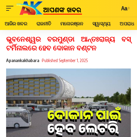
Aa
ଆଜିର ଖବର
ରାଜନୀତି
ମନୋରଞ୍ଜନ
ସ୍ୱାସ୍ଥ୍ୟ
ଅପରାଧ
ଭୁବନେଶ୍ୱର ବରମୁଣ୍ଡା ଆନ୍ତଃରାଜ୍ୟ ବସ୍‌
ଟର୍ମିନାଲରେ ହେବ ଦୋକାନ ବଣ୍ଟନ
Apanankakhabara
Published September 1, 2025