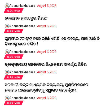
Apanankakhabara
August 6, 2026
ଆଜିର ଖବର
ଦେଶୀମଦ ଜବତ,ଦୁଇ ଗିରଫ
Apanankakhabara
August 6, 2026
ଆଜିର ଖବର
ଗୁମ୍ଫାର ୯୦ ଫୁଟ୍ ତଳେ ରହିଛି ଏମିତି ଏକ ରହସ୍ୟ, ଯାହା ଆଜି ବି
ବିଜ୍ଞାନକୁ କରେ ଚକିତ !
Apanankakhabara
August 6, 2026
ଆଜିର ଖବର
ବ୍ଲକ୍‌ସ୍ତରୀୟ ଭୀମଭୋଇ ଭିନ୍ନକ୍ଷମ ସାମର୍ଥ୍ୟ ଶିବିର
Apanankakhabara
August 6, 2026
ଆଜିର ଖବର
ସରକାରୀ ଉଚ୍ଚ ମାଧ୍ୟମିକ ବିଦ୍ୟାଳୟ, ମୁଣ୍ଡିପଦରରେ
ନବାଗତ ଛାତ୍ରଛାତ୍ରୀଙ୍କୁ ସ୍ୱାଗତ ସମ୍ବର୍ଦ୍ଧନା!
Apanankakhabara
August 6, 2026
ଆଜିର ଖବର