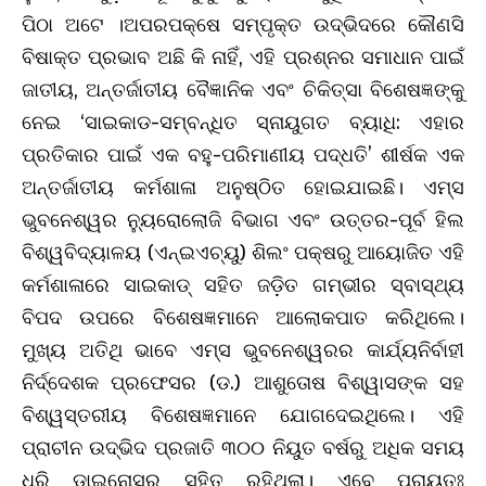
ପିଠା ଅଟେ ।ଅପରପକ୍ଷେ ସମ୍ପୃକ୍ତ ଉଦ୍ଭିଦରେ କୌଣସି
ବିଷାକ୍ତ ପ୍ରଭାବ ଅଛି କି ନାହିଁ, ଏହି ପ୍ରଶ୍ନର ସମାଧାନ ପାଇଁ
ଜାତୀୟ, ଅନ୍ତର୍ଜାତୀୟ ବୈଜ୍ଞାନିକ ଏବଂ ଚିକିତ୍ସା ବିଶେଷଜ୍ଞଙ୍କୁ
ନେଇ ‘ସାଇକାଡ-ସମ୍ବନ୍ଧିତ ସ୍ନାୟୁଗତ ବ୍ୟାଧି: ଏହାର
ପ୍ରତିକାର ପାଇଁ ଏକ ବହୁ-ପରିମାଣୀୟ ପଦ୍ଧତି’ ଶୀର୍ଷକ ଏକ
ଅନ୍ତର୍ଜାତୀୟ କର୍ମଶାଳା ଅନୁଷ୍ଠିତ ହୋଇଯାଇଛି। ଏମ୍‌ସ
ଭୁବନେଶ୍ୱର ନ୍ୟୁରୋଲୋଜି ବିଭାଗ ଏବଂ ଉତ୍ତର-ପୂର୍ବ ହିଲ
ବିଶ୍ୱବିଦ୍ୟାଳୟ (ଏନ୍‌ଇଏଚ୍‌ୟୁ) ଶିଲଂ ପକ୍ଷରୁ ଆୟୋଜିତ ଏହି
କର୍ମଶାଳାରେ ସାଇକାଡ୍‌ ସହିତ ଜଡ଼ିତ ଗମ୍ଭୀର ସ୍ବାସ୍ଥ୍ୟ
ବିପଦ ଉପରେ ବିଶେଷଜ୍ଞମାନେ ଆଲୋକପାତ କରିଥିଲେ।
ମୁଖ୍ୟ ଅତିଥି ଭାବେ ଏମ୍‌ସ ଭୁବନେଶ୍ୱରର କାର୍ଯ୍ୟନିର୍ବାହୀ
ନିର୍ଦ୍ଦେଶକ ପ୍ରଫେସର (ଡ.) ଆଶୁତୋଷ ବିଶ୍ୱାସଙ୍କ ସହ
ବିଶ୍ୱସ୍ତରୀୟ ବିଶେଷଜ୍ଞମାନେ ଯୋଗଦେଇଥିଲେ। ଏହି
ପ୍ରାଚୀନ ଉଦ୍ଭିଦ ପ୍ରଜାତି ୩୦୦ ନିୟୁତ ବର୍ଷରୁ ଅଧିକ ସମୟ
ଧରି ଡାଇନୋସର ସହିତ ରହିଥିଲା। ଏବେ ପ୍ରାୟତଃ