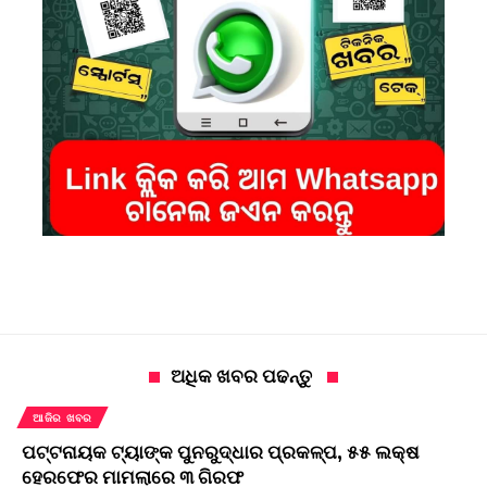
ଅଧିକ ଖବର ପଢନ୍ତୁ
ଆଜିର ଖବର
ପଟ୍ଟନାୟକ ଟ୍ୟାଙ୍କ ପୁନରୁଦ୍ଧାର ପ୍ରକଳ୍ପ, ୫୫ ଲକ୍ଷ
ହେରଫେର ମାମଲାରେ ୩ ଗିରଫ