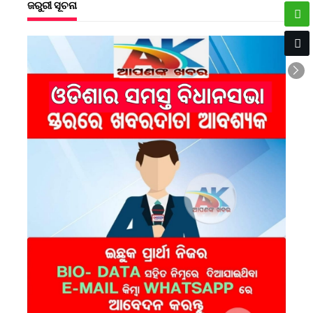
ଜରୁରୀ ସୂଚନା