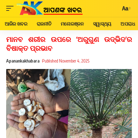
Aa
ଆଜିର ଖବର
ରାଜନୀତି
ମନୋରଞ୍ଜନ
ସ୍ୱାସ୍ଥ୍ୟ
ଅପରାଧ
ମାନବ ଶରୀର ଉପରେ ‘ଅରୁଗୁଣ ଉଦ୍ଭିଦ’ର
ବିଷାକ୍ତ ପ୍ରଭାବ
Apanankakhabara
Published November 4, 2025