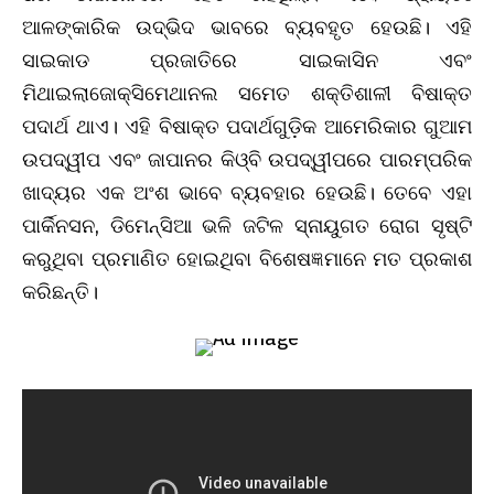
ଆଳଙ୍କାରିକ ଉଦ୍ଭିଦ ଭାବରେ ବ୍ୟବହୃତ ହେଉଛି। ଏହି
ସାଇକାଡ ପ୍ରଜାତିରେ ସାଇକାସିନ ଏବଂ
ମିଥାଇଲାଜୋକ୍ସିମେଥାନଲ ସମେତ ଶକ୍ତିଶାଳୀ ବିଷାକ୍ତ
ପଦାର୍ଥ ଥାଏ। ଏହି ବିଷାକ୍ତ ପଦାର୍ଥଗୁଡ଼ିକ ଆମେରିକାର ଗୁଆମ
ଉପଦ୍ୱୀପ ଏବଂ ଜାପାନର କିଓ୍ବି ଉପଦ୍ୱୀପରେ ପାରମ୍ପରିକ
ଖାଦ୍ୟର ଏକ ଅଂଶ ଭାବେ ବ୍ୟବହାର ହେଉଛି। ତେବେ ଏହା
ପାର୍କିନସନ, ଡିମେନ୍ସିଆ ଭଳି ଜଟିଳ ସ୍ନାୟୁଗତ ରୋଗ ସୃଷ୍ଟି
କରୁଥିବା ପ୍ରମାଣିତ ହୋଇଥିବା ବିଶେଷଜ୍ଞମାନେ ମତ ପ୍ରକାଶ
କରିଛନ୍ତି।