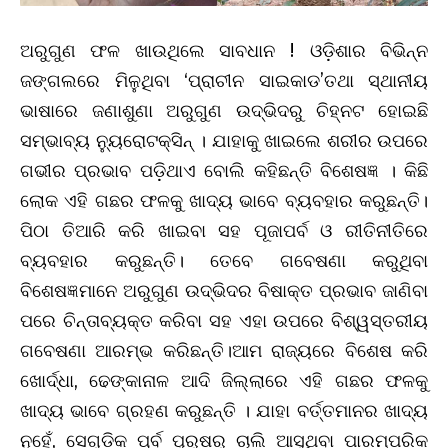
ଅରୁଗୁଣ ଫଳ ଖାଉଥିଲେ ସାବଧାନ ! ଓଡ଼ିଶାର ବିଭିନ୍ନ
ଜଙ୍ଗଲରେ ମିଳୁଥିବା ‘ପ୍ରାଚୀନ ସାଇକାଡ’ତଥା ସ୍ଥାନୀୟ
ଭାଷାରେ ଜଣାଶୁଣା ଅରୁଗୁଣ ଉଦ୍ଭିଦରୁ ଚିହ୍ନଟ ହୋଇଛି
ସମ୍ଭାବ୍ୟ ନ୍ୟୁରୋଟକ୍ସିନ୍ । ଯାହାକୁ ଖାଇଲେ ଶରୀର ଉପରେ
ଗଭୀର ପ୍ରଭାବ ପଡ଼ିଥାଏ ବୋଲି କହିଛନ୍ତି ବିଶେଷଜ୍ଞ । କିଛି
ଲୋକ ଏହି ଗଛର ଫଳକୁ ଖାଦ୍ୟ ଭାବେ ବ୍ୟବହାର କରୁଛନ୍ତି।
ପିଠା ତିଆରି କରି ଖାଇବା ସହ ପୂଜାପର୍ବ ଓ ରୀତିନୀତିରେ
ବ୍ୟବହାର କରୁଛନ୍ତି। ତେବେ ଗବେଷଣା କରୁଥିବା
ବିଶେଷଜ୍ଞମାନେ ଅରୁଗୁଣ ଉଦ୍ଭିଦର ବିଷାକ୍ତ ପ୍ରଭାବ ଜାଣିବା
ପରେ ଚିନ୍ତାବ୍ୟକ୍ତ କରିବା ସହ ଏହା ଉପରେ ବିଶ୍ୱସ୍ତରୀୟ
ଗବେଷଣା ଆରମ୍ଭ କରିଛନ୍ତି।ଆମ ରାଜ୍ୟରେ ବିଶେଷ କରି
ଖୋର୍ଦ୍ଧା, ଢେଙ୍କାନାଳ ଆଦି ଜିଲ୍ଲାରେ ଏହି ଗଛର ଫଳକୁ
ଖାଦ୍ୟ ଭାବେ ଗ୍ରହଣ କରୁଛନ୍ତି । ଯାହା ବର୍ତ୍ତମାନର ଖାଦ୍ୟ
ନୁହେଁ, ସେଗୁଡ଼ିକ ପୂର୍ବ ପୁରୁଷରୁ ଚାଲି ଆସୁଥିବା ପାରମ୍ପରିକ