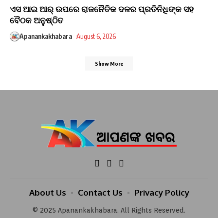
ଏସ ଆଇ ଆର୍ ଉପରେ ରାଜନୈତିକ ଦଳର ପ୍ରତିନିଧିଙ୍କ ସହ
ବୈଠକ ଅନୁଷ୍ଠିତ
Apanankakhabara
August 6, 2026
Show More
About Us
Contact Us
Privacy Policy
© 2025 Apanankakhabara. All Rights Reserved.