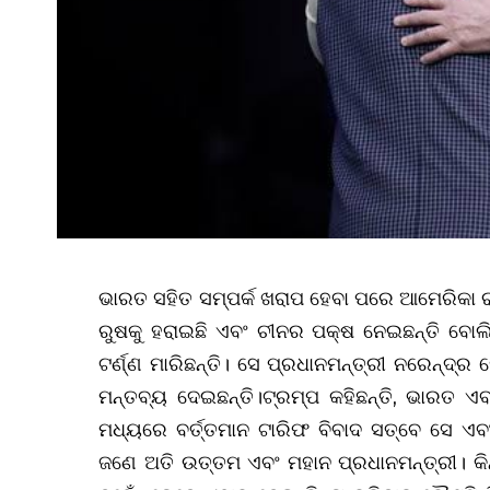
ଭାରତ ସହିତ ସମ୍ପର୍କ ଖରାପ ହେବା ପରେ ଆମେରିକା ର
ରୁଷକୁ ହରାଇଛି ଏବଂ ଚୀନର ପକ୍ଷ ନେଇଛନ୍ତି ବୋଲି
ଟର୍ଣ୍ଣ ମାରିଛନ୍ତି। ସେ ପ୍ରଧାନମନ୍ତ୍ରୀ ନରେନ୍ଦ୍ର 
ମନ୍ତବ୍ୟ ଦେଇଛନ୍ତି।ଟ୍ରମ୍ପ କହିଛନ୍ତି, ଭାରତ ଏ
ମଧ୍ୟରେ ବର୍ତ୍ତମାନ ଟାରିଫ ବିବାଦ ସତ୍ବେ ସେ ଏବ
ଜଣେ ଅତି ଉତ୍ତମ ଏବଂ ମହାନ ପ୍ରଧାନମନ୍ତ୍ରୀ। କିନ୍ତୁ