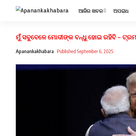
ଆଜିର ଖବର
ଅପରାଧ
ମୁଁ ସବୁବେଳେ ମୋଦୀଙ୍କ ବନ୍ଧୁ ହୋଇ ରହିବି – ଟ୍ରମ
Apanankakhabara
Published September 6, 2025