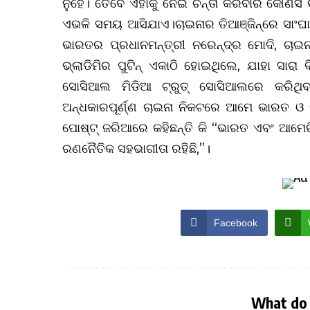
ନୁହେଁ। ତେବେ ଏହାକୁ ନେଇ ଚିନ୍ତା କରିବାର କୌଣସି
ଏଭଳି ସମୟ ଆସିଯାଏ।ଚାଇନାର ତିଆଞ୍ଜିନ୍‌ରେ ସାଂ
ଭାରତର ପ୍ରଧାନମନ୍ତ୍ରୀ ନରେନ୍ଦ୍ର ମୋଦି, ଚାଇନା ର
ଭ୍ଲାଡିମିର ପୁଟିନ୍‌ ଏକାଠି ହୋଇଥିଲେ, ଯାହା ସାରା 
ସୋସିଆଲ ମିଡିଆ ଟ୍ରୁତ୍‌ ସୋସିଆଲରେ କରିଥି
ଅନ୍ଧକାରପୂର୍ଣ୍ଣ ଚାଇନା ନିକଟରେ ଆମେ ଭାରତ ଓ 
ପୋଷ୍ଟ୍‌ ଜରିଆ‌ରେ କହିଛନ୍ତି କି ‘‘ଭାରତ ଏବଂ ଆ
ରଣନୈତିକ ସହଭାଗୀତା ରହିଛି,”।
Facebook
What do 