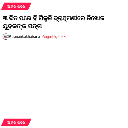
ଆଜିର ଖବର
୩ ଦିନ ପରେ ବି ମିଳୁନି ବ୍ରାହ୍ମଣୀରେ ନିଖୋଜ
ଯୁବକଙ୍କ ପତ୍ତା
Apanankakhabara
August 5, 2026
ଆଜିର ଖବର