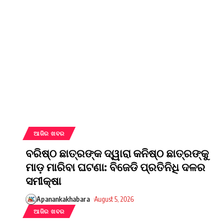
ଆଜିର ଖବର
ବରିଷ୍ଠ ଛାତ୍ରଙ୍କ ଦ୍ୱାରା କନିଷ୍ଠ ଛାତ୍ରଙ୍କୁ
ମାଡ଼ ମାରିବା ଘଟଣା: ବିଜେଡି ପ୍ରତିନିଧି ଦଳର
ସମୀକ୍ଷା
Apanankakhabara
August 5, 2026
ଆଜିର ଖବର