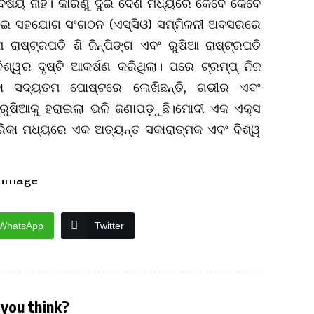
 ବିଷୟ ନାହିଁ। କାରଣୁ ଦୁଇ ଦେଶ ମଧ୍ୟରେ କେବେ କେବେ
ଘାଇ ସହଯୋଗ ସଂଗଠନ (ଏସ୍‌ସିଓ) ସମ୍ମିଳନୀ ଅବସରରେ
ାଷ୍ଟ୍ରପତି ଶି ଜିନ୍‌ପିଙ୍ଗ ଏବଂ ରୁଷିଆ ରାଷ୍ଟ୍ରପତି
ବିଶ୍ୱର ଦୃଷ୍ଟି ଆକର୍ଷଣ କରିଥିଲା। ପରେ ଟ୍ରମ୍ପ୍‌ ନିଜ
ବା ସଦ୍ୟତମ ପୋଷ୍ଟରେ ଲେଖିଛନ୍ତି, ଗଭୀର ଏବଂ
ରୁଷିଆକୁ ହରାଇଲା ଭଳି ଜଣାପଡ଼ୁଛି।ମୋଦୀ ଏକ ଏକ୍ସ
ମେରିକା ମଧ୍ୟରେ ଏକ ଅତ୍ୟନ୍ତ ସକାରାତ୍ମକ ଏବଂ ବିଶ୍ୱ
WhatsApp
Twitter
you think?