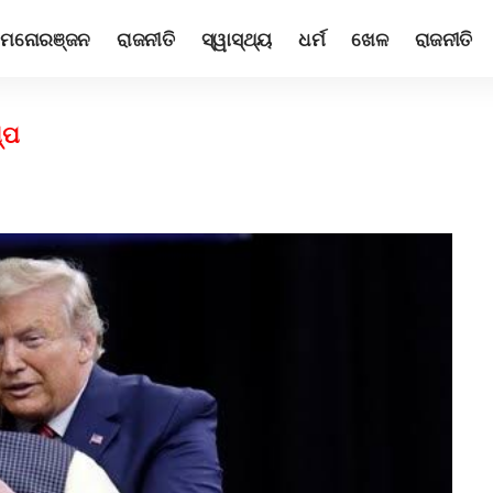
ମନୋରଞ୍ଜନ
ରାଜନୀତି
ସ୍ୱାସ୍ଥ୍ୟ
ଧର୍ମ
ଖେଳ
ରାଜନୀତି
୍ପ