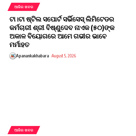
ଆଜିର ଖବର
ଟା।ଟା ଷ୍ଟିଲ ସପୋର୍ଟ ସର୍ଭିସେସ୍ ଲିମିଟେଡର
କର୍ମଚାରୀ ଶ୍ରୀ ବିଷ୍ଣୁଦେବ ନାଏକ (୫୦)ଙ୍କ
ଅକାଳ ବିୟୋଗରେ ଆମେ ଗଭୀର ଭାବେ
ମର୍ମାହତ
Apanankakhabara
August 5, 2026
ଆଜିର ଖବର