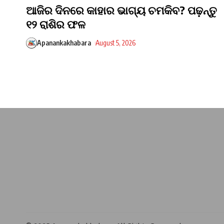
ଆଜିର ଦିନରେ କାହାର ଭାଗ୍ୟ ଚମକିବ? ପଢ଼ନ୍ତୁ
୧୨ ରାଶିର ଫଳ
Apanankakhabara
August 5, 2026