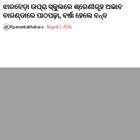
ଝାରବେଡ଼ା ଉପ୍ରା ସ୍କୁଲରେ ଶ୍ରେଣୀଗୃହ ଅଭାବ
ବାରଣ୍ଡାରେ ପାଠପଢ଼ା, ବର୍ଷା ହେଲେ ବନ୍ଦ
Apanankakhabara
August 5, 2026