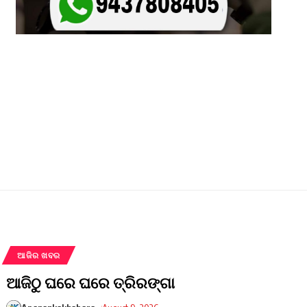
ଆଜିର ଖବର
ଆଜିଠୁ ଘରେ ଘରେ ତ୍ରିରଙ୍ଗା