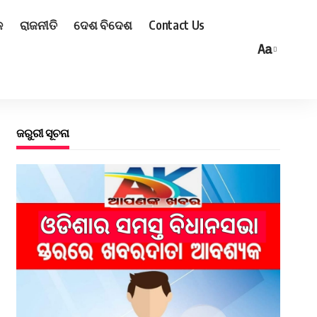
ଳ
ରାଜନୀତି
ଦେଶ ବିଦେଶ
Contact Us
Aa
ଜରୁରୀ ସୂଚନା