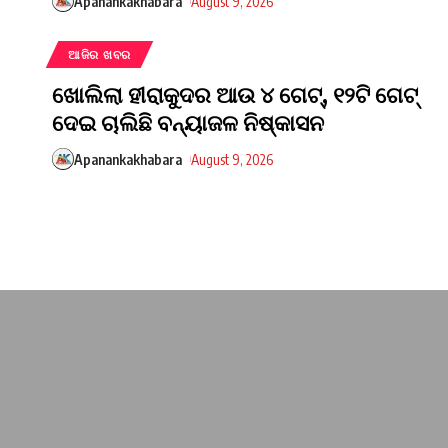
Apanankakhabara
August 9, 2026
ଆଜିର ଖବର
ଖୋଲିଲା ହୀରାକୁଦର ଆଉ ୪ ଗେଟ୍, ୧୨ଟି ଗେଟ୍
ଦେଇ ଚାଲିଛି ବନ୍ୟାଜଳ ନିଷ୍କାସନ
Apanankakhabara
August 9, 2026