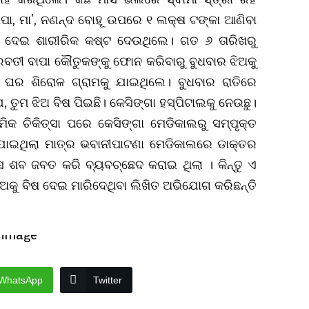
ବାପା, ମା’, ନଣନ୍ଦ ବୋହୂ ଉପରେ ୧ ଲକ୍ଷ ଟଙ୍କା ଆଣିବା
ତନା ଦେଇ ଶାରୀରିକ କଷ୍ଟ ଦେଉଥିଲେ। ଗତ ୬ ତାରିଖରୁ
ରବତୀ ବାପା କୌତୁକଙ୍କୁ ଫୋନ କରିବାରୁ ବୁଧବାର ଝିଅକୁ
ୀୟ ଘର ଶିରୋଳ ଗ୍ରାମକୁ ଯାଇଥିଲେ। ବୁଧବାର ରାତିରେ
 ତୁମ ଝିଅ ବିଷ ପିଇଛି। କେସିଙ୍ଗା ହସ୍ପିଟାଲକୁ ନେଉଛୁ।
 ଚିକିତ୍ସା ପରେ କେସିଙ୍ଗା ମେଡିକାଲରୁ ସମ୍ପୃକ୍ତ
ାଯାଇଥିଲା ମାତ୍ର ଭବାନୀପାଟଣା ମେଡିକାଲରେ ଡାକ୍ତର
ସ ଶବ ଜବତ କରି ବ୍ୟବଚ୍ଛେଦ କରାଇ ଥିଲା । କିନ୍ତୁ ଏ
ିଅକୁ ବିଷ ଦେଇ ମାରିଦେଥିବା ଲିଖିତ ଅଭିଯୋଗ କରିଛନ୍ତି
WhatsApp
Twitter