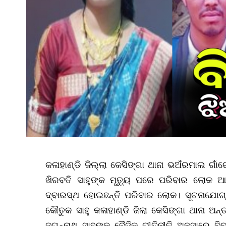
କଳାହାଣ୍ଡି ଜିଲ୍ଲା କେସିଙ୍ଗା ଥାନା ଭଅଁରମାଲ ଗା
ଖିରବତି ସାହୁଙ୍କ ମୃତ୍ୟୁ ପରେ ପରିବାର ଲୋକ 
ଦ୍ବାରସ୍ଥ ହୋଇଛନ୍ତି ପରିବାର ଲୋକ। ସୂଚନାଯୋଗ୍ୟ,
କୌତୁକ ସାହୁ କଳାହାଣ୍ଡି ଜିଲା କେସିଙ୍ଗା ଥାନା ଅ
ଜଗନ୍ନାଥ ସାହୁଙ୍କୁ ବୈଦିକ ରୀତିନୀତି ଅନୁସାରେ ବି