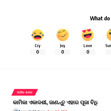
What do 
Cry
Joy
Love
Sur
0
0
0
ଆଜିର ଖବର
କାମିକା ଏକାଦଶୀ, ଜାଣନ୍ତୁ ଏହାର ପୂଜା ବିଧି