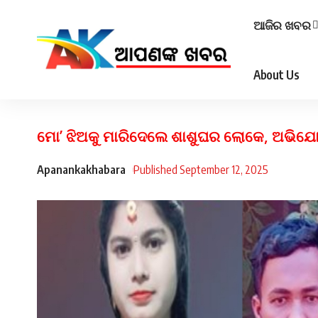
ଆଜିର ଖବର
About Us
ମୋ’ ଝିଅକୁ ମାରିଦେଲେ ଶାଶୁଘର ଲୋକେ, ଅଭିଯ
Apanankakhabara
Published September 12, 2025