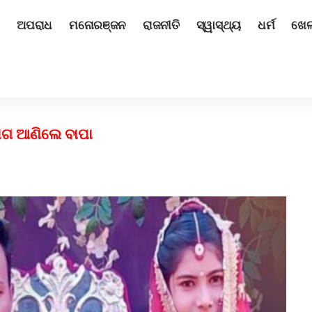
ଅପରାଧ
ମନୋରଞ୍ଜନ
ରାଜନୀତି
ସ୍ୱାସ୍ଥ୍ୟ
ଧର୍ମ
ଖେ
ୋଗ ଆଣିଲେ ବାପା