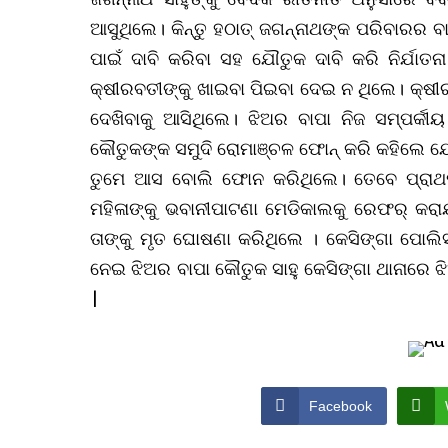
ଆସୁଥିଲେ। କିନ୍ତୁ ହଠାତ୍‌ ଜଗନ୍ନାଥଙ୍କ ପରିବାରର 
ପାଇଁ ଦାବି କରିବା ସହ ଯୌତୁକ ଦାବି କରି ନିର୍ଯା
କ୍ଷୀରବତୀଙ୍କୁ ଖାଇବା ପିଇବା ଦେଇ ନ ଥିଲେ। କ୍ଷୀ
ଦେଖିବାକୁ ଆସିଥିଲେ। ଝିଅର ବାପା ନିଜ ସମ୍ପର୍କ
କୌତୁକଙ୍କ ସମୁଦି ରୋମାଞ୍ଚଳ ଫୋନ୍‌ କରି କହିଲେ ଯେ,
ତୁମେ ଆସ ବୋଲି ଫୋନ କରିଥିଲେ। ତେବେ ପ୍ରାଥମିକ
ମହିଳାଙ୍କୁ ଭବାନୀପାଟଣା ମେଡିକାଲକୁ ରେଫର୍ କର
ତାଙ୍କୁ ମୃତ ଘୋଷଣା କରିଥିଲେ । କେସିଙ୍ଗା ପୋଲି
ନେଇ ଝିଅର ବାପା କୌତୁକ ସାହୁ କେସିଙ୍ଗା ଥାନାରେ ଝ
|
Facebook