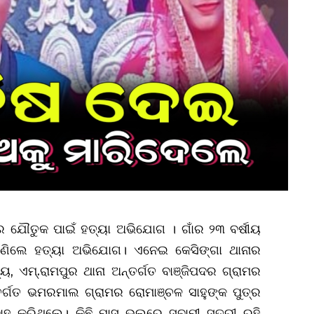
ଁରେ ଯୌତୁକ ପାଇଁ ହତ୍ୟା ଅଭିଯୋଗ । ଗାଁର ୨୩ ବର୍ଷୀୟ
ଆଣିଲେ ହତ୍ୟା ଅଭିଯୋଗ। ଏନେଇ କେସିଙ୍ଗା ଥାନାର
 ଏମ୍‌.ରାମପୁର ଥାନା ଅନ୍ତର୍ଗତ ବାଞ୍ଜିପଦର ଗ୍ରାମର
ନ୍ତର୍ଗତ ଭମରମାଲ ଗ୍ରାମର ରୋମାଞ୍ଚଳ ସାହୁଙ୍କ ପୁତ୍ର
ବାହ କରିଥିଲେ। କିଛି ମାସ ଭଲରେ ସ୍ବାମୀ ସ୍ତ୍ରୀ ରହି