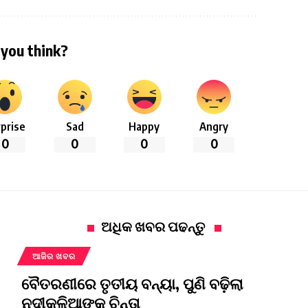
you think?
prise
Sad
Happy
Angry
0
0
0
0
ଅଧିକ ଖବର ପଢନ୍ତୁ
ଆଜିର ଖବର
ବୈତରଣୀରେ ତୃତୀୟ ବନ୍ୟା, ପୁଣି ବଢ଼ିଲା
ନଦୀକୂଳିଆଙ୍କ ଚିନ୍ତା