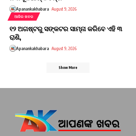
Apanankakhabara
August 9, 2026
ଆଜିର ଖବର
୧୨ ଅଗଷ୍ଟରୁ ସଙ୍କଟର ସାମ୍ନା କରିବେ ଏହି ୩
ରାଶି,
Apanankakhabara
August 9, 2026
Show More