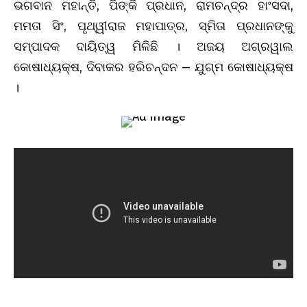
ଭଗବାନ ମହାନ୍ତି, ପିଙ୍କି ପ୍ରଧାନ, ରାମଚନ୍ଦ୍ର ହାଂସଦା,
ମମତା ସିଂ, ପୃଥ୍ୱୀରାଜ ମହାପାତ୍ର, ସ୍ମିତା ପ୍ରଧାନଙ୍କୁ
ସମ୍ପାଦକ ଦାୟିତ୍ୱ ମିଳିଛି । ଅଜୟ ଅଗ୍ରୱାଲ
କୋଷାଧ୍ୟକ୍ଷ, ଦିବାକର ହରିଚନ୍ଦନ – ଯୁଗ୍ମ କୋଷାଧ୍ୟକ୍ଷ
।