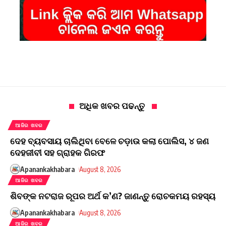
ଅଧିକ ଖବର ପଢନ୍ତୁ
ଆଜିର ଖବର
ଦେହ ବ୍ୟବସାୟ ଚାଲିଥିବା ବେଳେ ଚଡ଼ାଉ କଲା ପୋଲିସ, ୪ ଜଣ
ଦେହଜୀବୀ ସହ ଗ୍ରାହକ ଗିରଫ
Apanankakhabara
August 8, 2026
ଆଜିର ଖବର
ଶିବଙ୍କ ନଟରାଜ ରୂପର ଅର୍ଥ କ’ଣ? ଜାଣନ୍ତୁ ରୋଚକମୟ ରହସ୍ୟ
Apanankakhabara
August 8, 2026
ଆଜିର ଖବର