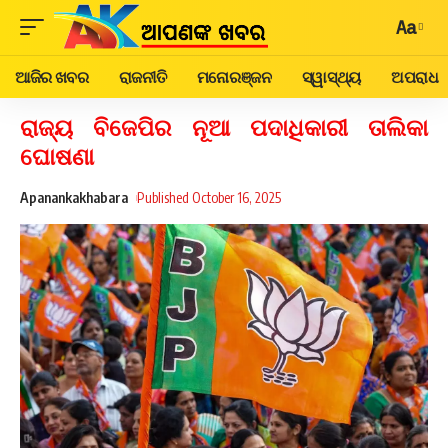
Aa
ଆଜିର ଖବର
ରାଜନୀତି
ମନୋରଞ୍ଜନ
ସ୍ୱାସ୍ଥ୍ୟ
ଅପରାଧ
ରାଜ୍ୟ ବିଜେପିର ନୂଆ ପଦାଧିକାରୀ ତାଲିକା
ଘୋଷଣା
Apanankakhabara
Published October 16, 2025