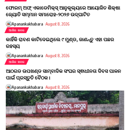
ଫୋରମ୍ ଅଫ୍ ଏକାଡେମିକ୍ସ୍ ଆନୁକୂଲ୍ୟରେ ଆୟୋଜିତ ଶିକ୍ଷା
ଜ୍ୟୋତି ସମ୍ମାନ ସମାରୋହ-୨୦୨୬ ଉଦ୍ଘାଟିତ
Apanankakhabara
August 8, 2026
ଆଜିର ଖବର
କାହିଁକି ରାବଣ କାଟିଦେଇଥିଲେ ୯ ମୁଣ୍ଡ, ଜାଣନ୍ତୁ ଏହା ପଛର
ରହସ୍ୟ
Apanankakhabara
August 8, 2026
ଆଜିର ଖବର
ଆଠଗଡ ଉପଖଣ୍ଡ ସାମ୍ବାଦିକ ସଂଘର ସ୍ଵାଧୀନତା ଦିବସ ପାଳନ
ପାଇଁ ପ୍ରସ୍ତୁତି ବୈଠକ।
Apanankakhabara
August 8, 2026