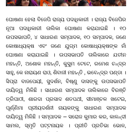
ଘୋଷଣା ହେଲା ବିଜେପି ରାଜ୍ୟ ପଦାଧିକାରୀ । ରାଜ୍ୟ ବିଜେପିର
ନୂଆ ପଦାଧିକାରୀ ତାଲିକା ଘୋଷଣା କରାଯାଇଛି । ୧୦
ଉପସଭାପତି, ୪ ସାଧାରଣ ସମ୍ପାଦକ, ୧୦ ସମ୍ପାଦକ, ଜଣେ
କୋଷାଧ୍ୟକ୍ଷ ଏବଂ ଜଣେ ଯୁଗ୍ମ କୋଷାଧ୍ୟକ୍ଷଙ୍କ ନାଁ
ଘୋଷଣା କରାଯାଇଛି । ଉପସଭାପତି ତାଲିକାରେ ଯତୀନ
ମହାନ୍ତି, ଅଶୋକ ମହାନ୍ତି, କୁସୁମ ଟେଟେ, ରମେଶ ଚନ୍ଦ୍ର
ସାହୁ, କେ ନାରାୟଣ ରାଓ, ଶିବାଜୀ ମହାନ୍ତି , ଭବେନ୍ଦ୍ର ପଣ୍ଡା ।
ସିପ୍ରା ବାଜପେୟୀ, ସୁଦର୍ଶନ, ବିଷ୍ଣୁ ଦାସଙ୍କୁ ଉପସଭାପତି
ଦାୟିତ୍ୱ ମିଳିଛି । ସାଧାରଣ ସମ୍ପାଦକ ତାଲିକାରେ ବିରଞ୍ଚି
ତ୍ରିପାଠୀ, ଶାରଦା ପ୍ରସାଦ ଶତପଥୀ, ସୀମାଞ୍ଚଳ ଖଟେଇ,
ପୂର୍ଣ୍ଣିମା ପ୍ରୀୟଦର୍ଶନୀ ନାୟକଙ୍କୁ ସାଧାରଣ ସମ୍ପାଦକ
ଦାୟିତ୍ୱ ମିଳିଛି । ସମ୍ପାଦକ – ସରୋଜ କୁମାର କର, କାଳନ୍ଦୀ
ସାମଲ, ସ୍ମୃତି ପଟ୍ଟନାୟକ । ପ୍ରୀତି ପ୍ରତିଭା ଭୋଳ,