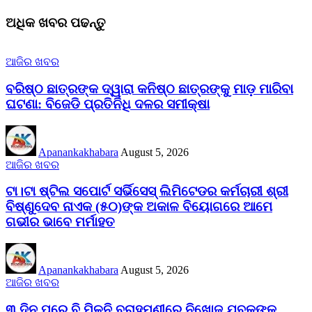
ଅଧିକ ଖବର ପଢନ୍ତୁ
ଆଜିର ଖବର
ବରିଷ୍ଠ ଛାତ୍ରଙ୍କ ଦ୍ୱାରା କନିଷ୍ଠ ଛାତ୍ରଙ୍କୁ ମାଡ଼ ମାରିବା
ଘଟଣା: ବିଜେଡି ପ୍ରତିନିଧି ଦଳର ସମୀକ୍ଷା
Apanankakhabara
August 5, 2026
ଆଜିର ଖବର
ଟା।ଟା ଷ୍ଟିଲ ସପୋର୍ଟ ସର୍ଭିସେସ୍ ଲିମିଟେଡର କର୍ମଚାରୀ ଶ୍ରୀ
ବିଷ୍ଣୁଦେବ ନାଏକ (୫୦)ଙ୍କ ଅକାଳ ବିୟୋଗରେ ଆମେ
ଗଭୀର ଭାବେ ମର୍ମାହତ
Apanankakhabara
August 5, 2026
ଆଜିର ଖବର
୩ ଦିନ ପରେ ବି ମିଳୁନି ବ୍ରାହ୍ମଣୀରେ ନିଖୋଜ ଯୁବକଙ୍କ