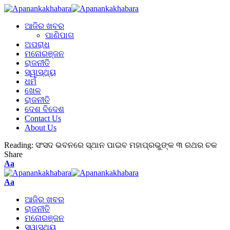
ଆଜିର ଖବର
ପାଣିପାଗ
ଅପରାଧ
ମନୋରଞ୍ଜନ
ରାଜନୀତି
ସ୍ୱାସ୍ଥ୍ୟ
ଧର୍ମ
ଖେଳ
ରାଜନୀତି
ଦେଶ ବିଦେଶ
Contact Us
About Us
Reading:
ସଂସଦ ଭବନରେ ସ୍ଥାନ ପାଇବ ମହାପ୍ରଭୁଙ୍କ ୩ ରଥର ଚକ
Share
Aa
Aa
ଆଜିର ଖବର
ରାଜନୀତି
ମନୋରଞ୍ଜନ
ସ୍ୱାସ୍ଥ୍ୟ