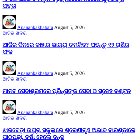
ପତ୍ତା
Apanankakhabara
August 5, 2026
ଆଜିର ଖବର
ଆଜିର ଦିନରେ କାହାର ଭାଗ୍ୟ ଚମକିବ? ପଢ଼ନ୍ତୁ ୧୨ ରାଶିର
ଫଳ
Apanankakhabara
August 5, 2026
ଆଜିର ଖବର
ମାନବ ସେବାଶ୍ରମରେ ପ୍ରିନ୍ସଙ୍କ ସେବା ଓ ସ୍ନେହ ବଣ୍ଟନ
Apanankakhabara
August 5, 2026
ଆଜିର ଖବର
ଝାରବେଡ଼ା ଉପ୍ରା ସ୍କୁଲରେ ଶ୍ରେଣୀଗୃହ ଅଭାବ ବାରଣ୍ଡାରେ
ପାଠପଢ଼ା, ବର୍ଷା ହେଲେ ବନ୍ଦ