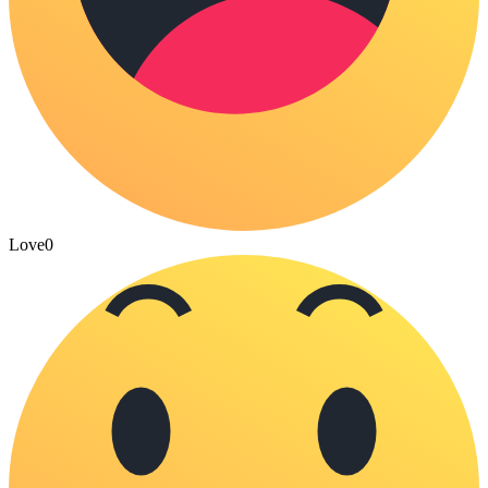
Love
0