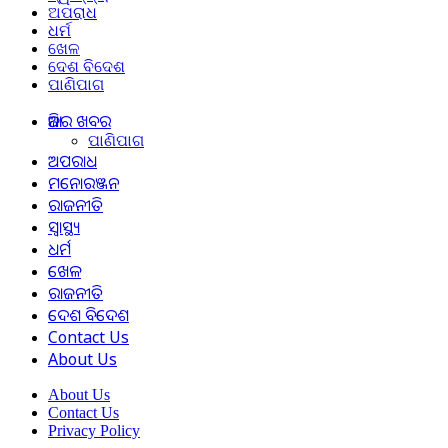
ଅପରାଧ
ଧର୍ମ
ଖେଳ
ଦେଶ ବିଦେଶ
ପାଣିପାଗ
ଆଜିର ଖବର
ପାଣିପାଗ
ଅପରାଧ
ମନୋରଞ୍ଜନ
ରାଜନୀତି
ସ୍ୱାସ୍ଥ୍ୟ
ଧର୍ମ
ଖେଳ
ରାଜନୀତି
ଦେଶ ବିଦେଶ
Contact Us
About Us
About Us
Contact Us
Privacy Policy