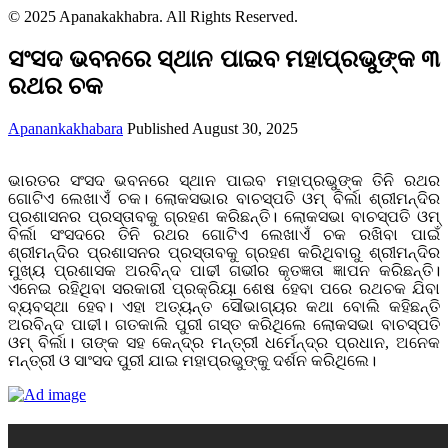
© 2025 Apanakakhabra. All Rights Reserved.
ସଂସଦ ଭବନରେ ସ୍ଥାନ ପାଇବ ମହାପ୍ରଭୁଙ୍କ ୩
ରଥର ଚକ
Apanankakhabara
Published August 30, 2025
ଭାରତର ସଂସଦ ଭବନରେ ସ୍ଥାନ ପାଇବ ମହାପ୍ରଭୁଙ୍କ ତିନି ରଥର
ଗୋଟିଏ ଲେଖାଏଁ ଚକ। ଲୋକସଭାର ବାଚସ୍ପତି ଓମ୍ ବିର୍ଲା ଶ୍ରୀମନ୍ଦିର
ପ୍ରଶାସନର ପ୍ରସ୍ତାବକୁ ଗ୍ରହଣ କରିଛନ୍ତି। ଲୋକସଭା ବାଚସ୍ପତି ଓମ୍
ବିର୍ଲା ସଂସଦରେ ତିନି ରଥର ଗୋଟିଏ ଲେଖାଏଁ ଚକ ରଖିବା ପାଇଁ
ଶ୍ରୀମନ୍ଦିର ପ୍ରଶାସନର ପ୍ରସ୍ତାବକୁ ଗ୍ରହଣ କରିଥିବାରୁ ଶ୍ରୀମନ୍ଦିର
ମୁଖ୍ୟ ପ୍ରଶାସକ ଅରବିନ୍ଦ ପାଢୀ ଗଭୀର କୃତଜ୍ଞତା ଜ୍ଞାପନ କରିଛନ୍ତି।
ଏନେଇ ରହିଥିବା ସରକାରୀ ପ୍ରକ୍ରିୟା ଶେଷ ହେବା ପରେ ରଥଚକ ଯିବା
ବ୍ୟବସ୍ଥା ହେବ। ଏହା ଅତ୍ୟନ୍ତ ସୌଭାଗ୍ୟର କଥା ବୋଲି କହିଛନ୍ତି
ଅରବିନ୍ଦ ପାଢୀ। ଗତକାଲି ପୁରୀ ଗସ୍ତ କରିଥିଲେ ଲୋକସଭା ବାଚସ୍ପତି
ଓମ୍ ବିର୍ଲା। ତାଙ୍କ ସହ କେନ୍ଦ୍ର ମନ୍ତ୍ରୀ ଧର୍ମେନ୍ଦ୍ର ପ୍ରଧାନ, ଅନେକ
ମନ୍ତ୍ରୀ ଓ ସାଂସଦ ପୁରୀ ଯାଇ ମହାପ୍ରଭୁଙ୍କୁ ଦର୍ଶନ କରିଥିଲେ।