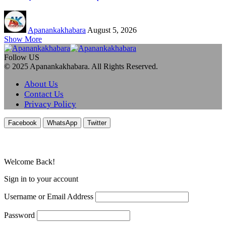
Apanankakhabara
August 5, 2026
Show More
Follow US
© 2025 Apanankakhabara. All Rights Reserved.
About Us
Contact Us
Privacy Policy
Facebook
WhatsApp
Twitter
Welcome Back!
Sign in to your account
Username or Email Address
Password