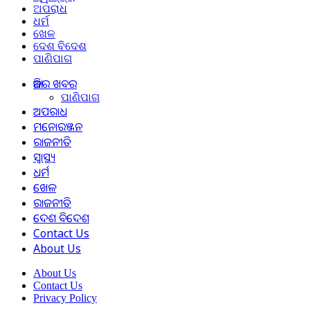
ଅପରାଧ
ଧର୍ମ
ଖେଳ
ଦେଶ ବିଦେଶ
ପାଣିପାଗ
ଆଜିର ଖବର
ପାଣିପାଗ
ଅପରାଧ
ମନୋରଞ୍ଜନ
ରାଜନୀତି
ସ୍ୱାସ୍ଥ୍ୟ
ଧର୍ମ
ଖେଳ
ରାଜନୀତି
ଦେଶ ବିଦେଶ
Contact Us
About Us
About Us
Contact Us
Privacy Policy