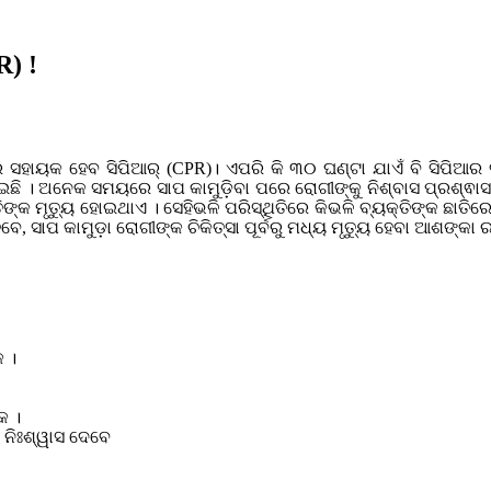
R) !
ବାରେ ସହାୟକ ହେବ ସିପିଆର୍ (CPR)। ଏପରି କି ୩୦ ଘଣ୍ଟା ଯାଏଁ ବି ସିପିଆର
ଛି । ଅନେକ ସମୟରେ ସାପ କାମୁଡ଼ିବା ପରେ ରୋଗୀଙ୍କୁ ନିଶ୍ବାସ ପ୍ରଶ୍ଵାସ 
ିଙ୍କ ମୃତ୍ୟୁ ହୋଇଥାଏ । ସେହିଭଳି ପରିସ୍ଥିତିରେ କିଭଳି ବ୍ୟକ୍ତିଙ୍କ ଛାତିର
 ସାପ କାମୁଡ଼ା ରୋଗୀଙ୍କ ଚିକିତ୍ସା ପୂର୍ବରୁ ମଧ୍ୟ ମୃତ୍ୟୁ ହେବା ଆଶଙ୍କା ରହ
 ।
କ ।
 ନିଃଶ୍ୱାସ ଦେବେ