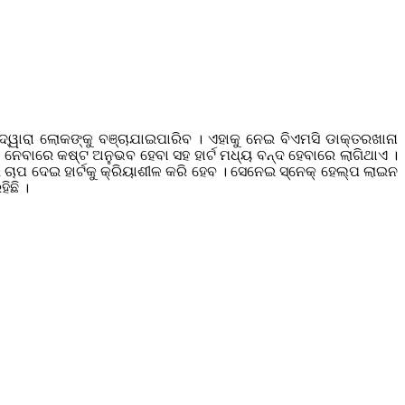
 ଦ୍ୱାରା ଲୋକଙ୍କୁ ବଞ୍ଚାଯାଇପାରିବ । ଏହାକୁ ନେଇ ବିଏମସି ଡାକ୍ତରଖାନା
ନେବାରେ କଷ୍ଟ ଅନୁଭବ ହେବା ସହ ହାର୍ଟ ମଧ୍ୟ ବନ୍ଦ ହେବାରେ ଲାଗିଥାଏ ।
େ ଚାପ ଦେଇ ହାର୍ଟକୁ କ୍ରିୟାଶୀଳ କରି ହେବ । ସେନେଇ ସ୍ନେକ୍ ହେଲ୍ପ ଲାଇନ
ିଛି ।