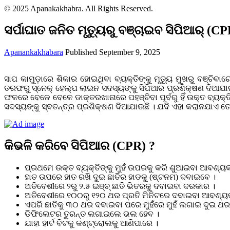
© 2025 Apanakakhabra. All Rights Reserved.
ସର୍ପାଘାତ ଜନିତ ମୃତ୍ୟୁରୁ ବଞ୍ଚାଇବ ସିପିଆର୍ (CP
Apanankakhabara
Published September 9, 2025
ସାପ କାମୁଡ଼ାରେ ଶିକାର ହୋଇଥିବା ବ୍ୟକ୍ତିଙ୍କୁ ମୃତ୍ୟୁ ମୁଖରୁ ବଞ୍ଚି
ତରଫରୁ ସ୍ନେକ୍ ହେଲ୍ପ ଲାଇନ ସଦସ୍ୟଙ୍କୁ ସିପିଆର ପ୍ରଶିକ୍ଷଣ ଦିଆଯାଇ
ଫଳରେ ବେଳେ ବେଳେ ଡାକ୍ତରଖାନାରେ ପହଞ୍ଚିବା ପୂର୍ବରୁ ହିଁ ଉକ୍ତ ବ୍ୟକ୍ତ
ସଦସ୍ୟଙ୍କୁ ସ୍ବତନ୍ତ୍ର ପ୍ରଶିକ୍ଷଣ ଦିଆଯାଉଛି । ଯଦି ଏହା କରାନଯାଏ ତେବେ,
କିଭଳି କରିବେ ସିପିଆର (CPR) ?
ପ୍ରଥମେ ଉକ୍ତ ବ୍ୟକ୍ତିଙ୍କୁ ମୁହଁ ଉପରକୁ କରି ଶୁଆଇବା ଆବଶ୍ୟକ
ହାତ ଉପରେ ହାତ ରଖି ଦୁଇ ଛାତିର ହାଡକୁ (ଷ୍ଟନମ) ଦବାଇବେ ।
ଅତିବେଶୀରେ ୨ରୁ ୨.୫ ଇଞ୍ଚ୍ ଛାତି ଭିତରକୁ ଦବାଇବା ଦରକାର ।
ଅତିବେଶୀରେ ୧୦୦ରୁ ୧୨୦ ଥର ପ୍ରତି ମିନିଟରେ ଦବାଇବା ଆବଶ୍ୟ
ଏପରି ଛାତିକୁ ୩୦ ଥର ଦବାଇବା ପରେ ମୁହଁରେ ମୁହଁ ଲଗାଇ ଦୁଇ ଥର
ଡିଫିଲେଟର ତୁରନ୍ତ ଲଗାଇଲେ ଭଲ ହେବ ।
ଯାହା ହାର୍ଟ ବିଟକୁ କଣ୍ଟ୍ରୋଲକୁ ଆଣିପାରେ ।