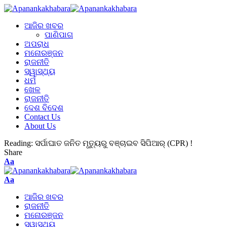
ଆଜିର ଖବର
ପାଣିପାଗ
ଅପରାଧ
ମନୋରଞ୍ଜନ
ରାଜନୀତି
ସ୍ୱାସ୍ଥ୍ୟ
ଧର୍ମ
ଖେଳ
ରାଜନୀତି
ଦେଶ ବିଦେଶ
Contact Us
About Us
Reading:
ସର୍ପାଘାତ ଜନିତ ମୃତ୍ୟୁରୁ ବଞ୍ଚାଇବ ସିପିଆର୍ (CPR) !
Share
Aa
Aa
ଆଜିର ଖବର
ରାଜନୀତି
ମନୋରଞ୍ଜନ
ସ୍ୱାସ୍ଥ୍ୟ