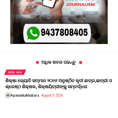
ଅଧିକ ଖବର ପଢନ୍ତୁ
ଆଜିର ଖବର
ଶିିକ୍ଷା ଜ୍ୟୋତି ସମ୍ମାନ ୨୦୨୬ ଅନୁଷ୍ଠିତ କୃତୀ ଛାତ୍ର,ଛାତ୍ରୀ ଓ
ଶ୍ରେଷ୍ଠ ଶିକ୍ଷକ, ଶିକ୍ଷୟିତ୍ରୀଙ୍କୁ ସମ୍ବର୍ଦ୍ଧନା
Apanankakhabara
August 9, 2026