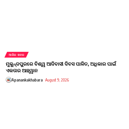
ଆଜିର ଖବର
ମୁକୁନ୍ଦପୁରରେ ବିଶ୍ୱ ଆଦିବାସୀ ଦିବସ ପାଳିତ, ଅଧିକାର ପାଇଁ
ଏକତାର ଆହ୍ୱାନ
Apanankakhabara
August 9, 2026