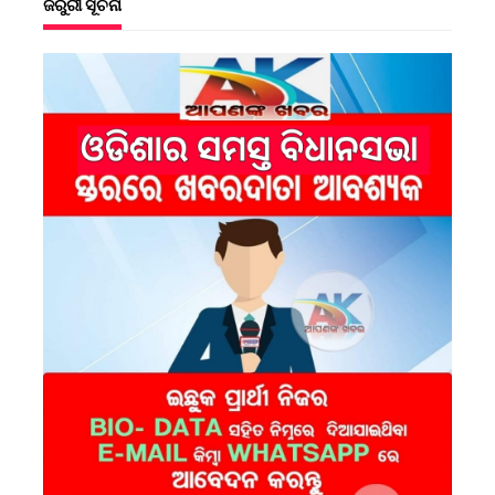
ଜରୁରୀ ସୂଚନା