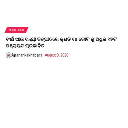
ଆଜିର ଖବର
ବର୍ଷା ଆଉ ବନ୍ୟା ବିତ୍ପାତରେ କ୍ଷତି ୧୪ କୋଟି ରୁ ଅଧିକ ୧୫ଟି
ପଞ୍ଚାୟତ ପ୍ରଭାବିତ
Apanankakhabara
August 9, 2026