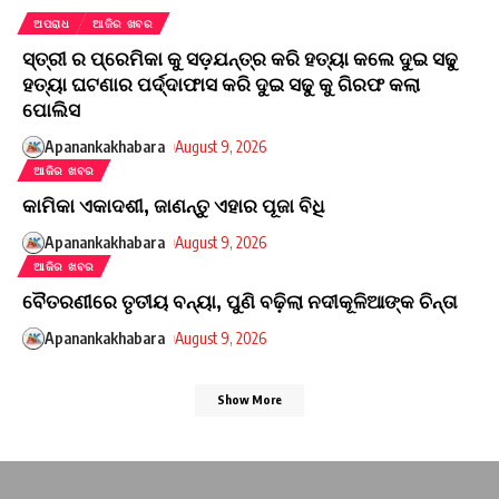
ଅପରାଧ
ଆଜିର ଖବର
ସ୍ତ୍ରୀ ର ପ୍ରେମିକା କୁ ସଡ଼ଯନ୍ତ୍ର କରି ହତ୍ୟା କଲେ ଦୁଇ ସଢୁ
ହତ୍ୟା ଘଟଣାର ପର୍ଦ୍ଦାଫାସ କରି ଦୁଇ ସଢୁ କୁ ଗିରଫ କଲା
ପୋଲିସ
Apanankakhabara
August 9, 2026
ଆଜିର ଖବର
କାମିକା ଏକାଦଶୀ, ଜାଣନ୍ତୁ ଏହାର ପୂଜା ବିଧି
Apanankakhabara
August 9, 2026
ଆଜିର ଖବର
ବୈତରଣୀରେ ତୃତୀୟ ବନ୍ୟା, ପୁଣି ବଢ଼ିଲା ନଦୀକୂଳିଆଙ୍କ ଚିନ୍ତା
Apanankakhabara
August 9, 2026
Show More