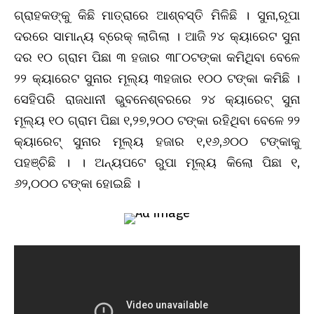
ଗ୍ରାହକଙ୍କୁ କିଛି ମାତ୍ରାରେ ଆଶ୍ବସ୍ତି ମିଳିଛି । ସୁନା,ରୂପା
ଦରରେ ସାମାନ୍ୟ ବ୍ରେକ୍‌ ଲାଗିଲା । ଆଜି ୨୪ କ୍ୟାରେଟ ସୁନା
ଦର ୧୦ ଗ୍ରାମ ପିଛା ୩ ହଜାର ୩୮୦ଟଙ୍କା କମିଥିବା ବେଳେ
୨୨ କ୍ୟାରେଟ ସୁନାର ମୂଲ୍ୟ ୩ହଜାର ୧୦୦ ଟଙ୍କା କମିଛି ।
ସେହିପରି ରାଜଧାନୀ ଭୁବନେଶ୍ବରରେ ୨୪ କ୍ୟାରେଟ୍ ସୁନା
ମୂଲ୍ୟ ୧୦ ଗ୍ରାମ ପିଛା ୧,୨୭,୨୦୦ ଟଙ୍କା ରହିଥିବା ବେଳେ ୨୨
କ୍ୟାରେଟ୍ ସୁନାର ମୂଲ୍ୟ ହଜାର ୧,୧୬,୬୦୦ ଟଙ୍କାକୁ
ପହଞ୍ଚିଛି । । ଅନ୍ୟପଟେ ରୁପା ମୂଲ୍ୟ କିଲୋ ପିଛା ୧,
୬୨,୦୦୦ ଟଙ୍କା ହୋଇଛି ।