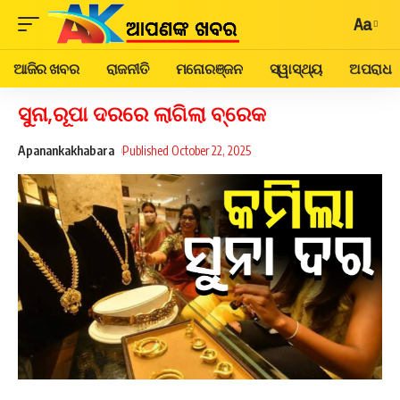
Aa
ଆଜିର ଖବର
ରାଜନୀତି
ମନୋରଞ୍ଜନ
ସ୍ୱାସ୍ଥ୍ୟ
ଅପରାଧ
ସୁନା,ରୂପା ଦରରେ ଲାଗିଲା ବ୍ରେକ
Apanankakhabara
Published October 22, 2025