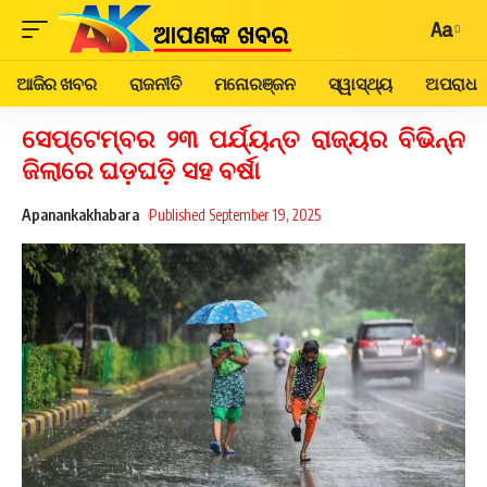
Aa
ଆଜିର ଖବର
ରାଜନୀତି
ମନୋରଞ୍ଜନ
ସ୍ୱାସ୍ଥ୍ୟ
ଅପରାଧ
ସେପ୍ଟେମ୍ବର ୨୩ ପର୍ଯ୍ୟନ୍ତ ରାଜ୍ୟର ବିଭିନ୍ନ
ଜିଲାରେ ଘଡ଼ଘଡ଼ି ସହ ବର୍ଷା
Apanankakhabara
Published September 19, 2025