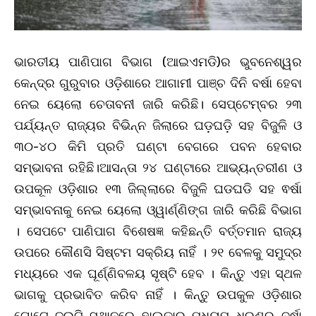
ଭାରତୀୟ ପାଣିପାଗ ବିଭାଗ (ଆଇଏମଡି)ର ଭୁବନେଶ୍ୱର
କେନ୍ଦ୍ର ଗୁରୁବାର ଓଡ଼ିଶାରେ ଆଗାମୀ ପାଞ୍ଚ ଦିନି ବର୍ଷା ହେବା
ନେଇ ୟେଲୋ ଚେତାବନୀ ଜାରି କରିଛି। ସେପ୍ଟେମ୍ବର ୨୩
ପର୍ଯ୍ୟନ୍ତ ରାଜ୍ୟର ବିଭିନ୍ନ ଜିଲାରେ ଘଡ଼ଘଡ଼ି ସହ ବିଜୁଳି ଓ
୩୦-୪୦ କିମି ପ୍ରତି ଘଣ୍ଟା ବେଗରେ ପବନ ହେବାର
ସମ୍ଭାବନା ରହିଛି।ଆସନ୍ତା ୨୪ ଘଣ୍ଟାରେ ଆଭ୍ୟନ୍ତରୀଣ ଓ
ଉପକୂଳ ଓଡ଼ିଶାର ୧୩ ଜିଲ୍ଲାରେ ବିଜୁଳି ଘଡଘଡି ସହ ଵର୍ଷା
ସମ୍ଭାବନାକୁ ନେଇ ୟେଲୋ ଓ୍ୱାର୍ଣ୍ଣିଙ୍ଗ ଜାରି କରିଛି ବିଭାଗ
। ସେପଟେ ପାଣିପାଗ ବିଶେଷଜ୍ଞ କହିଛନ୍ତି ବର୍ତ୍ତମାନ ରାଜ୍ୟ
ଉପରେ କୌଣସି ସିଷ୍ଟମ ସକ୍ରିୟ ନାହିଁ । ୨୧ ବେଳକୁ ସମୁଦ୍ର
ମଧ୍ୟରେ ଏକ ଘୂର୍ଣ୍ଣିବଳୟ ସୃଷ୍ଟି ହେବ । କିନ୍ତୁ ଏହା ସ୍ଥଳ
ଭାଗକୁ ପ୍ରଭାବିତ କରିବ ନାହିଁ । କିନ୍ତୁ ଉପକୁଳ ଓଡ଼ିଶାର
ଗୋଟେ ଦୁଇଟି ସ୍ଥାନରେ ହାଲକାରୁ ମଧ୍ୟମ ଧରଣର ବର୍ଷା