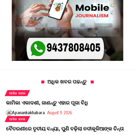
ଅଧିକ ଖବର ପଢନ୍ତୁ
ଆଜିର ଖବର
କାମିକା ଏକାଦଶୀ, ଜାଣନ୍ତୁ ଏହାର ପୂଜା ବିଧି
Apanankakhabara
August 9, 2026
ଆଜିର ଖବର
ବୈତରଣୀରେ ତୃତୀୟ ବନ୍ୟା, ପୁଣି ବଢ଼ିଲା ନଦୀକୂଳିଆଙ୍କ ଚିନ୍ତା