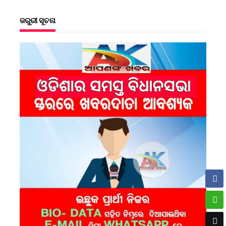
ଜରୁରୀ ସୂଚନା