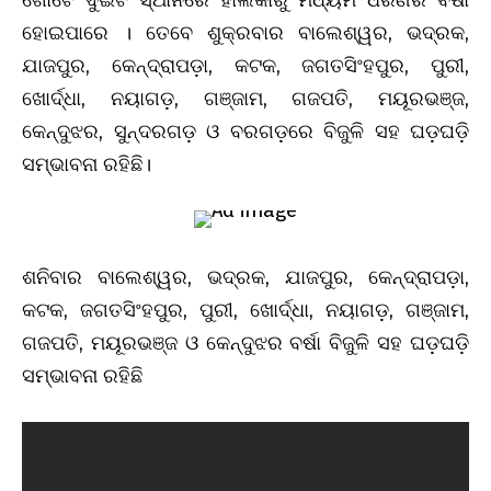
ହୋଇପାରେ । ତେବେ ଶୁକ୍ରବାର ବାଲେଶ୍ୱର, ଭଦ୍ରକ,
ଯାଜପୁର, କେନ୍ଦ୍ରାପଡ଼ା, କଟକ, ଜଗତସିଂହପୁର, ପୁରୀ,
ଖୋର୍ଦ୍ଧା, ନୟାଗଡ଼, ଗଞ୍ଜାମ, ଗଜପତି, ମୟୂରଭଞ୍ଜ,
କେନ୍ଦୁଝର, ସୁନ୍ଦରଗଡ଼ ଓ ବରଗଡ଼ରେ ବିଜୁଳି ସହ ଘଡ଼ଘଡ଼ି
ସମ୍ଭାବନା ରହିଛି।
ଶନିବାର ବାଲେଶ୍ୱର, ଭଦ୍ରକ, ଯାଜପୁର, କେନ୍ଦ୍ରାପଡ଼ା,
କଟକ, ଜଗତସିଂହପୁର, ପୁରୀ, ଖୋର୍ଦ୍ଧା, ନୟାଗଡ଼, ଗଞ୍ଜାମ,
ଗଜପତି, ମୟୂରଭଞ୍ଜ ଓ କେନ୍ଦୁଝର ବର୍ଷା ବିଜୁଳି ସହ ଘଡ଼ଘଡ଼ି
ସମ୍ଭାବନା ରହିଛି