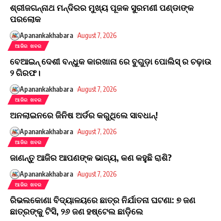
ଶ୍ରୀଜଗନ୍ନାଥ ମନ୍ଦିରର ମୁଖ୍ୟ ପୂଜକ ସୁରମଣୀ ପଣ୍ଡାଙ୍କ
ପରଲୋକ
Apanankakhabara
August 7, 2026
ଆଜିର ଖବର
ବେଆଇନ୍ ଦେଶୀ ବନ୍ଧୁକ କାରଖାନା ରେ ବୁଗୁଡ଼ା ପୋଲିସ୍ ର ଚଢ଼ାଉ
୨ ଗିରଫ।
Apanankakhabara
August 7, 2026
ଆଜିର ଖବର
​ଅନଲାଇନରେ ଜିନିଷ ଅର୍ଡର କରୁଥିଲେ ସାବଧାନ୍!
Apanankakhabara
August 7, 2026
ଆଜିର ଖବର
ଜାଣନ୍ତୁ ଆଜିର ଆପଣଙ୍କ ଭାଗ୍ୟ, କଣ କହୁଛି ରାଶି?
Apanankakhabara
August 7, 2026
ଆଜିର ଖବର
ରିଭଲକୋଣା ବିଦ୍ୟାଳୟରେ ଛାତ୍ର ନିର୍ଯାତନା ଘଟଣା: ୭ ଜଣ
ଛାତ୍ରଙ୍କୁ ଟିସି, ୨୬ ଜଣ ହଷ୍ଟେଲ ଛାଡ଼ିଲେ