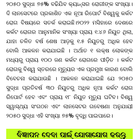
୨୦୫୦ ସୁଦ୍ଧା ୭୫% ବଢିଯିବ କ୍ୟାନ୍ସର ରୋଗୀଙ୍କ ସଂଖ୍ୟା।
ଦି ଲାନସେଟରେ ପ୍ରକାଶିତ ଏକ ନୂଆ ରିପୋର୍ଟ ବିଶ୍ୱକୁ କର୍କଟ
ରୋଗ ବିଷୟରେ ସତର୍କ କରାଇଛି।୨୦୨୨ ମସିହାରେ ଦେଶରେ
କର୍କଟ ରୋଗର ଆନୁମାନିକ ସଂଖ୍ୟା ପ୍ରାୟ ୧.୪୬ ନିୟୁତ ଥିଲା,
ଯାହା ଚଳିତ ବର୍ଷ ଶେଷ ଆଡ଼କୁ ୧.୫ ନିୟୁତରୁ ଅଧିକ ହେବ
ବୋଲି ଆକଳନ କରାଯାଇଛି । ଅର୍ଥାତ ୧ ଲକ୍ଷ ଲୋକଙ୍କ
ମଧ୍ୟରୁ ପ୍ରାୟ ୧୦୦ ଜଣ କର୍କଟ ରୋଗରେ ପୀଡ଼ିତ । କର୍କଟ
ରୋଗକୁ ବିଶ୍ୱ ସ୍ତରରେ ମୃତ୍ୟୁର ଏକ ପ୍ରମୁଖ କାରଣ ବୋଲି
ବିବେଚନା କରାଯାଉଛି । ଆକଳନ କରାଯାଇଛି ଯେ ୨୦୫୦
ସୁଦ୍ଧା ପ୍ରତିବର୍ଷ ୩୦ ନିୟୁତରୁ ଅଧିକ ନୂଆ କର୍କଟ ରୋଗ
ରିପୋର୍ଟ ହେବ ଏବଂ ପ୍ରାୟ ୧୮ ନିୟୁତ ମୃତ୍ୟୁ ଘଟିବ। ବିଶ୍ୱ
ସ୍ୱାସ୍ଥ୍ୟ ସଂଗଠନ ଏବଂ ଲାନସେଟର ଗବେଷଣା ଅନୁଯାୟୀ
୨୦୫୦ ସୁଦ୍ଧା ଏହି ସଂଖ୍ୟା ୭୫% ବୃଦ୍ଧି ପାଇପାରେ।