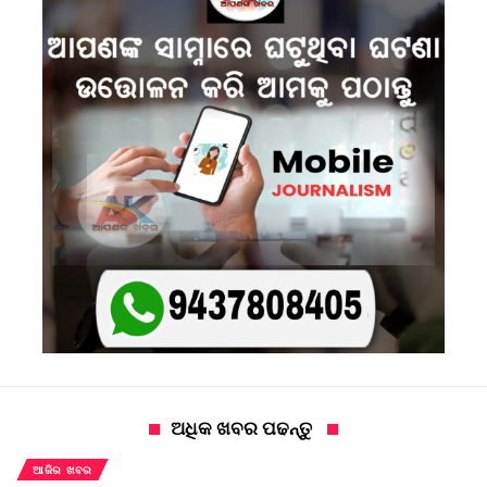
ଅଧିକ ଖବର ପଢନ୍ତୁ
ଆଜିର ଖବର