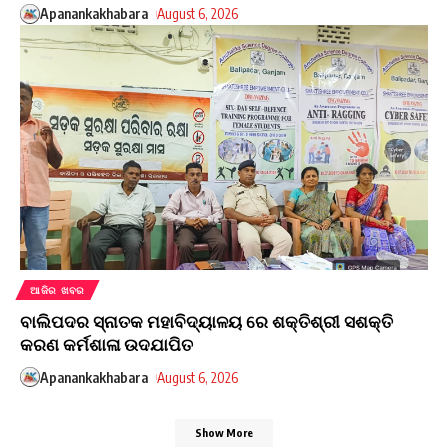
Apanankakhabara
August 6, 2026
ଆଜିର ଖବର
ବାଲିପଦର ସ୍ନାତକ ମହାବିଦ୍ୟାଳୟ ରେ ଶକ୍ତିଶ୍ରୀ ସଶକ୍ତି
କରଣ କର୍ମଶାଳା ଉଦଯାପିତ
Apanankakhabara
August 6, 2026
Show More