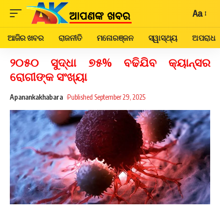
Aa
ଆଜିର ଖବର
ରାଜନୀତି
ମନୋରଞ୍ଜନ
ସ୍ୱାସ୍ଥ୍ୟ
ଅପରାଧ
୨୦୫୦ ସୁଦ୍ଧା ୭୫% ବଢିଯିବ କ୍ୟାନ୍ସର
ରୋଗୀଙ୍କ ସଂଖ୍ୟା
Apanankakhabara
Published September 29, 2025