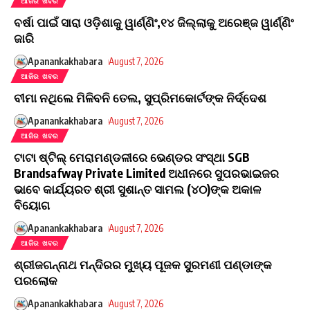
ଆଜିର ଖବର
ବର୍ଷା ପାଇଁ ସାରା ଓଡ଼ିଶାକୁ ୱାର୍ଣ୍ଣିଂ,୧୪ ଜିଲ୍ଲାକୁ ଅରେଞ୍ଜ ୱାର୍ଣ୍ଣିଂ
ଜାରି
Apanankakhabara
August 7, 2026
ଆଜିର ଖବର
ବୀମା ନଥିଲେ ମିଳିବନି ତେଲ, ସୁପ୍ରିମକୋର୍ଟଙ୍କ ନିର୍ଦ୍ଦେଶ
Apanankakhabara
August 7, 2026
ଆଜିର ଖବର
ଟାଟା ଷ୍ଟିଲ୍ ମେରାମଣ୍ଡଳୀରେ ଭେଣ୍ଡର ସଂସ୍ଥା SGB
Brandsafway Private Limited ଅଧୀନରେ ସୁପରଭାଇଜର
ଭାବେ କାର୍ଯ୍ୟରତ ଶ୍ରୀ ସୁଶାନ୍ତ ସାମଲ (୪୦)ଙ୍କ ଅକାଳ
ବିୟୋଗ
Apanankakhabara
August 7, 2026
ଆଜିର ଖବର
ଶ୍ରୀଜଗନ୍ନାଥ ମନ୍ଦିରର ମୁଖ୍ୟ ପୂଜକ ସୁରମଣୀ ପଣ୍ଡାଙ୍କ
ପରଲୋକ
Apanankakhabara
August 7, 2026