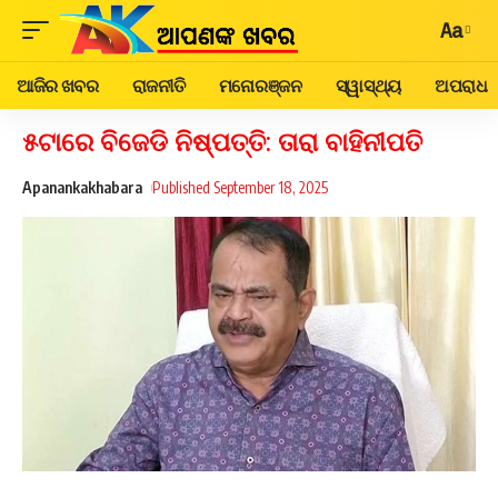
Aa
ଆଜିର ଖବର
ରାଜନୀତି
ମନୋରଞ୍ଜନ
ସ୍ୱାସ୍ଥ୍ୟ
ଅପରାଧ
୫ଟାରେ ବିଜେଡି ନିଷ୍ପତ୍ତି: ତାରା ବାହିନୀପତି
Apanankakhabara
Published September 18, 2025