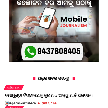
ଅଧିକ ଖବର ପଢନ୍ତୁ
ଆଜିର ଖବର
ଦମାମୁଣ୍ଡା ବିଦ୍ୟାଳୟକୁ କୁଲର ଓ ଆକ୍ୱାଗାର୍ଡ ପ୍ରଦାନ।
Apanankakhabara
August 7, 2026