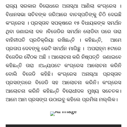
ରାଜ୍ୟ ସରକାର ବିରୋଧରେ ଅନାସ୍ଥା ଆଣିଲା କଂଗ୍ରେସ ।
ବିଧାନସଭା ସଚିବଙ୍କ ଜରିଆରେ ବାଚସ୍ପତିଙ୍କୁ ଚିଠି ଦେଇଛି
କଂଗ୍ରେସ । ପ୍ରସ୍ତାବ ସପକ୍ଷରେ ୧୫ ବିଧାୟକଙ୍କ ସମର୍ଥନ
ଥିବା ଜଣାଇଲା ଦଳ ।ବିଜେଡିର ସମର୍ଥନ ଲୋଡିବା ପରେ ତାରା
ବାହିନୀପତି ପ୍ରତିକ୍ରିୟା ରଖିଛନ୍ତି । କହିଛନ୍ତି, ଆମେ
ପ୍ରତାପ ଦେବଙ୍କୁ ଭେଟି ସମର୍ଥନ ମାଗିଛୁ । ଅପରାହ୍ମ ୫ଟାରେ
ବିଜେଡିର ବୈଠକ ଅଛି । ଆଲୋଚନା କରି ନିଷ୍ପତ୍ତି ଜଣାଇବେ
କହିଛନ୍ତି ତାରା ।ଅନ୍ୟପଟେ କଂଗ୍ରେସ ଆଲୋଚନା କରିନି
ବୋଲି ବିଜେଡି କହିଛି। କଂଗ୍ରେସ ଅନାସ୍ଥା ପ୍ରସ୍ତାବ
ପ୍ରସଙ୍ଗରେ ବିଜେଡି ସହ ଆଲୋଚନା କରିନି। କଂଗ୍ରେସ
ଆଲୋଚନା କରିନି କହିଛନ୍ତି ବିରୋଧୀଦଳ ମୁଖ୍ୟ ସଚେତକ।
ଆମେ ଆମ ପ୍ରସଙ୍ଗ ଉଠାଇବୁ କହିଲେ ପ୍ରମିଳା ମଲ୍ଲିକ।