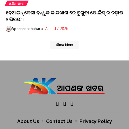
ଆଜିର ଖବର
ବେଆଇନ୍ ଦେଶୀ ବନ୍ଧୁକ କାରଖାନା ରେ ବୁଗୁଡ଼ା ପୋଲିସ୍ ର ଚଢ଼ାଉ
୨ ଗିରଫ।
Apanankakhabara
August 7, 2026
Show More
About Us
Contact Us
Privacy Policy