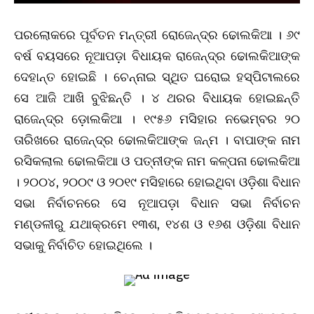
ପରଲୋକରେ ପୂର୍ବତନ ମନ୍ତ୍ରୀ ରୋଜେନ୍ଦ୍ର ଢୋଲକିଆ । ୬୯
ବର୍ଷ ବୟସରେ ନୂଆପଡ଼ା ବିଧାୟକ ରାଜେନ୍ଦ୍ର ଢୋଲକିଆଙ୍କ
ଦେହାନ୍ତ ହୋଇଛି । ଚେନ୍ନାଇ ସ୍ଥିତ ଘରୋଇ ହସ୍ପିଟାଲରେ
ସେ ଆଜି ଆଖି ବୁଝିଛନ୍ତି । ୪ ଥରର ବିଧାୟକ ହୋଇଛନ୍ତି
ରାଜେନ୍ଦ୍ର ଡ଼ୋଲକିଆ । ୧୯୫୬ ମସିହାର ନଭେମ୍ବର ୨୦
ତାରିଖରେ ରାଜେନ୍ଦ୍ର ଢୋଲକିଆଙ୍କ ଜନ୍ମ । ବାପାଙ୍କ ନାମ
ରସିକଲାଲ ଢୋଲକିଆ ଓ ପତ୍ନୀଙ୍କ ନାମ କଳ୍ପନା ଢୋଲକିଆ
। ୨୦୦୪, ୨୦୦୯ ଓ ୨୦୧୯ ମସିହାରେ ହୋଇଥିବା ଓଡ଼ିଶା ବିଧାନ
ସଭା ନିର୍ବାଚନରେ ସେ ନୂଆପଡ଼ା ବିଧାନ ସଭା ନିର୍ବାଚନ
ମଣ୍ଡଳୀରୁ ଯଥାକ୍ରମେ ୧୩ଶ, ୧୪ଶ ଓ ୧୬ଶ ଓଡ଼ିଶା ବିଧାନ
ସଭାକୁ ନିର୍ବାଚିତ ହୋଇଥିଲେ ।