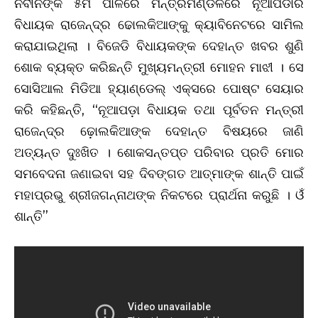
ନବୀନଙ୍କ ୫ମ ପାଳିରେ ମନ୍ତ୍ରିମଣ୍ଡଳରେ ନୂଆପଡାର
ବିଧାୟକ ରାଜେନ୍ଦ୍ର ଢୋଲକିଆଙ୍କୁ କ୍ୟାବିନେଟରେ ସାମିଲ
କରାଯାଇଥିଲା । ବିଜେଡି ବିଧାୟକଙ୍କ ଦେହାନ୍ତ ଖବର ଶୁଣି
ଶୋକ ବ୍ୟକ୍ତ କରିଛନ୍ତି ମୁଖ୍ୟମନ୍ତ୍ରୀ ମୋହନ ମାଝୀ । ସେ
ସୋସିଆଲ ମିଡିଆ ହ୍ୟାଣ୍ଡେଲ୍‌ ଏକ୍ସରେ ପୋଷ୍ଟ ସେୟାର
କରି କହିଛନ୍ତି, “ନୂଆପଡ଼ା ବିଧାୟକ ତଥା ପୂର୍ବତନ ମନ୍ତ୍ରୀ
ରାଜେନ୍ଦ୍ର ଢ଼ୋଲକିଆଙ୍କ ଦେହାନ୍ତ ବିଷୟରେ ଜାଣି
ଅତ୍ୟନ୍ତ ଦୁଃଖିତ । ଶୋକସନ୍ତପ୍ତ ପରିବାର ପ୍ରତି ମୋର
ସମବେଦନା ଜଣାଇବା ସହ ଦିବଙ୍ଗତ ଆତ୍ମାଙ୍କ ଶାନ୍ତି ପାଇଁ
ମହାପ୍ରଭୁ ଶ୍ରୀଜଗନ୍ନାଥଙ୍କ ନିକଟରେ ପ୍ରାର୍ଥନା କରୁଛି । ଓଁ
ଶାନ୍ତି”