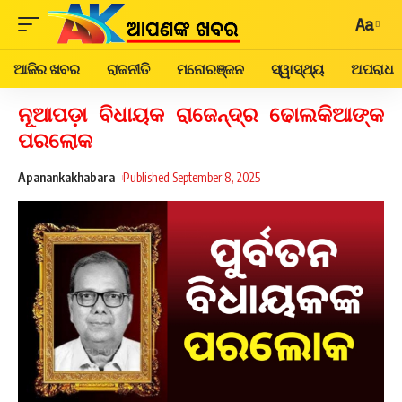
Aa
ଆଜିର ଖବର
ରାଜନୀତି
ମନୋରଞ୍ଜନ
ସ୍ୱାସ୍ଥ୍ୟ
ଅପରାଧ
ନୂଆପଡ଼ା ବିଧାୟକ ରାଜେନ୍ଦ୍ର ଢୋଲକିଆଙ୍କ
ପରଲୋକ
Apanankakhabara
Published September 8, 2025