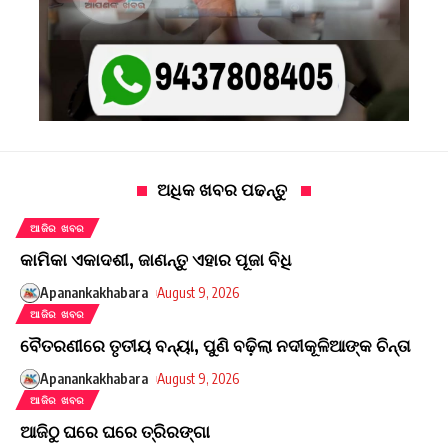
ଅଧିକ ଖବର ପଢନ୍ତୁ
ଆଜିର ଖବର
କାମିକା ଏକାଦଶୀ, ଜାଣନ୍ତୁ ଏହାର ପୂଜା ବିଧି
Apanankakhabara
August 9, 2026
ଆଜିର ଖବର
ବୈତରଣୀରେ ତୃତୀୟ ବନ୍ୟା, ପୁଣି ବଢ଼ିଲା ନଦୀକୂଳିଆଙ୍କ ଚିନ୍ତା
Apanankakhabara
August 9, 2026
ଆଜିର ଖବର
ଆଜିଠୁ ଘରେ ଘରେ ତ୍ରିରଙ୍ଗା