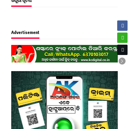
ଜରୁରୀ ସୂଚନା
Advertisement