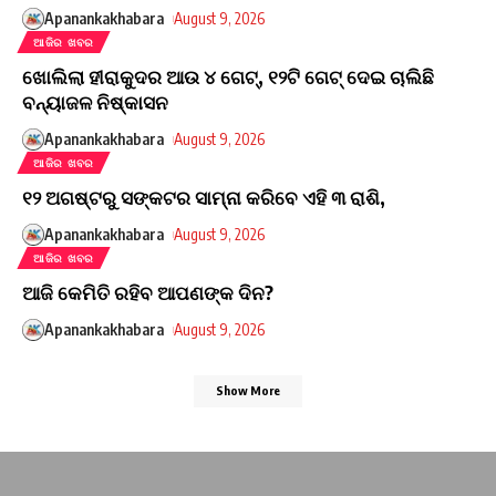
Apanankakhabara
August 9, 2026
ଆଜିର ଖବର
ଖୋଲିଲା ହୀରାକୁଦର ଆଉ ୪ ଗେଟ୍, ୧୨ଟି ଗେଟ୍ ଦେଇ ଚାଲିଛି
ବନ୍ୟାଜଳ ନିଷ୍କାସନ
Apanankakhabara
August 9, 2026
ଆଜିର ଖବର
୧୨ ଅଗଷ୍ଟରୁ ସଙ୍କଟର ସାମ୍ନା କରିବେ ଏହି ୩ ରାଶି,
Apanankakhabara
August 9, 2026
ଆଜିର ଖବର
ଆଜି କେମିତି ରହିବ ଆପଣଙ୍କ ଦିନ?
Apanankakhabara
August 9, 2026
Show More