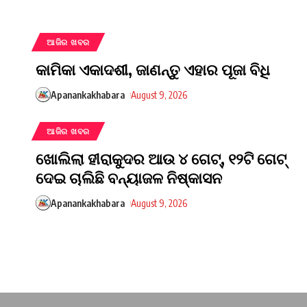
ଆଜିର ଖବର
କାମିକା ଏକାଦଶୀ, ଜାଣନ୍ତୁ ଏହାର ପୂଜା ବିଧି
Apanankakhabara
August 9, 2026
ଆଜିର ଖବର
ଖୋଲିଲା ହୀରାକୁଦର ଆଉ ୪ ଗେଟ୍, ୧୨ଟି ଗେଟ୍
ଦେଇ ଚାଲିଛି ବନ୍ୟାଜଳ ନିଷ୍କାସନ
Apanankakhabara
August 9, 2026