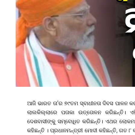
ଆଜି ଭାରତ ତା’ର ୭୯ତମ ସ୍ବାଧୀନତା ଦିବସ ପାଳନ କର
ଲାଲକିଲ୍ଲାରେ ପତାକା ଉତ୍ତୋଳନ କରିଛନ୍ତି। ଏ
ଦେଶବାସୀଙ୍କୁ ସମ୍ବୋଧିତ କରିଛନ୍ତି। ଏଥର ଲୋକ
କହିଛନ୍ତି । ପ୍ରଧାନମନ୍ତ୍ରୀ ମୋଦୀ କହିଛନ୍ତି, ଗତ 