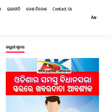
ଳ
ରାଜନୀତି
ଦେଶ ବିଦେଶ
Contact Us
Aa
ଜରୁରୀ ସୂଚନା