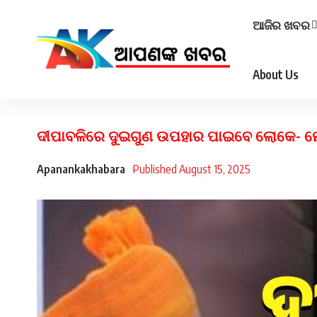
ଆଜିର ଖବର
About Us
ଦୀପାବଳିରେ ଦୁଇଗୁଣ ଉପହାର ପାଇବେ ଲୋକେ- ମ
Apanankakhabara
Published August 15, 2025