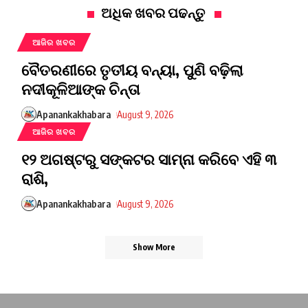
ଅଧିକ ଖବର ପଢନ୍ତୁ
ଆଜିର ଖବର
ବୈତରଣୀରେ ତୃତୀୟ ବନ୍ୟା, ପୁଣି ବଢ଼ିଲା
ନଦୀକୂଳିଆଙ୍କ ଚିନ୍ତା
Apanankakhabara
August 9, 2026
ଆଜିର ଖବର
୧୨ ଅଗଷ୍ଟରୁ ସଙ୍କଟର ସାମ୍ନା କରିବେ ଏହି ୩
ରାଶି,
Apanankakhabara
August 9, 2026
Show More