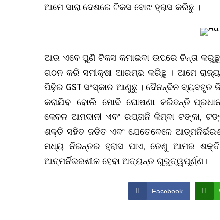
ଆମେ ସାରା ଦେଶରେ ଟିକସ ବୋଝ ହ୍ରାସ କରିଛୁ ।
ଆଉ ଏବେ ପୁଣି ଟିକସ କମାଇବା ଉପରେ ଚିନ୍ତା କରୁଛୁ
ଗଠନ କରି ସମୀକ୍ଷା ଆରମ୍ଭ କରିଛୁ । ଆମେ ରାଜ୍ୟଗୁ
ପିଢ଼ିର GST ସଂସ୍କାର ଆଣୁଛୁ । ଦୈନନ୍ଦିନ ବ୍ୟବହୃତ 
କରାଯିବ ବୋଲି ମୋଦି ଘୋଷଣା କରିଛନ୍ତି।ପ୍ରଧାନମନ
କେବଳ ଆମଦାନୀ ଏବଂ ରପ୍ତାନି କିମ୍ବା ଟଙ୍କା, ଟଙ୍କ
ଶକ୍ତି ସହିତ ଜଡିତ ଏବଂ ଯେତେବେଳେ ଆତ୍ମନିର୍ଭର
ମଧ୍ୟ ନିରନ୍ତର ହ୍ରାସ ପାଏ, ତେଣୁ ଆମର ଶକ୍ତିକୁ
ଆତ୍ମର୍ନିଭରଶୀଳ ହେବା ଅତ୍ୟନ୍ତ ଗୁରୁତ୍ୱପୂର୍ଣ୍ଣ।
Facebook