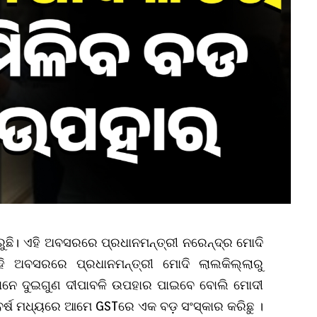
ୁଛି। ଏହି ଅବସରରେ ପ୍ରଧାନମନ୍ତ୍ରୀ ନରେନ୍ଦ୍ର ମୋଦି
ହି ଅବସରରେ ପ୍ରଧାନମନ୍ତ୍ରୀ ମୋଦି ଲାଲକିଲ୍ଲାରୁ
ମାନେ ଦୁଇଗୁଣ ଦୀପାବଳି ଉପହାର ପାଇବେ ବୋଲି ମୋଦୀ
୮ ବର୍ଷ ମଧ୍ୟରେ ଆମେ GSTରେ ଏକ ବଡ଼ ସଂସ୍କାର କରିଛୁ ।