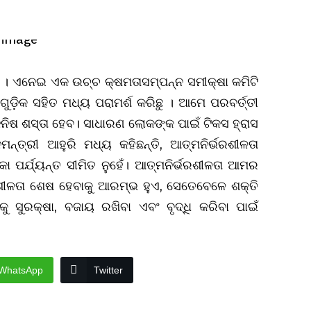
 । ଏନେଇ ଏକ ଉଚ୍ଚ କ୍ଷମତାସମ୍ପନ୍ନ ସମୀକ୍ଷା କମିଟି
ଡ଼ିକ ସହିତ ମଧ୍ୟ ପରାମର୍ଶ କରିଛୁ । ଆମେ ପରବର୍ତ୍ତୀ
ଜିନିଷ ଶସ୍ତା ହେବ। ସାଧାରଣ ଲୋକଙ୍କ ପାଇଁ ଟିକସ ହ୍ରାସ
୍ତ୍ରୀ ଆହୁରି ମଧ୍ୟ କହିଛନ୍ତି, ଆତ୍ମନିର୍ଭରଶୀଳତା
ା ପର୍ଯ୍ୟନ୍ତ ସୀମିତ ନୁହେଁ। ଆତ୍ମନିର୍ଭରଶୀଳତା ଆମର
ଶୀଳତା ଶେଷ ହେବାକୁ ଆରମ୍ଭ ହୁଏ, ସେତେବେଳେ ଶକ୍ତି
 ସୁରକ୍ଷା, ବଜାୟ ରଖିବା ଏବଂ ବୃଦ୍ଧି କରିବା ପାଇଁ
WhatsApp
Twitter