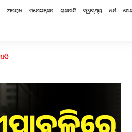
ଅପରାଧ
ମନୋରଞ୍ଜନ
ରାଜନୀତି
ସ୍ୱାସ୍ଥ୍ୟ
ଧର୍ମ
ଖେ
ୋଦି