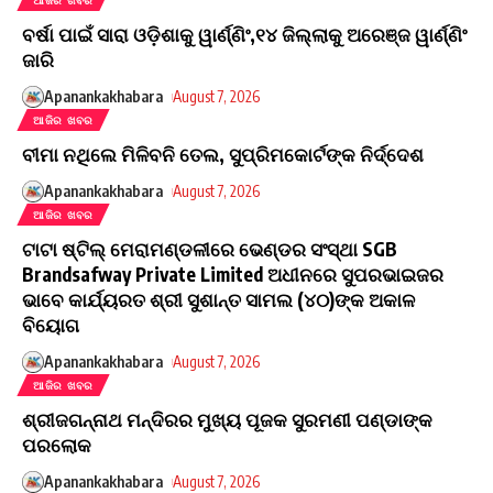
ଆଜିର ଖବର
ବର୍ଷା ପାଇଁ ସାରା ଓଡ଼ିଶାକୁ ୱାର୍ଣ୍ଣିଂ,୧୪ ଜିଲ୍ଲାକୁ ଅରେଞ୍ଜ ୱାର୍ଣ୍ଣିଂ
ଜାରି
Apanankakhabara
August 7, 2026
ଆଜିର ଖବର
ବୀମା ନଥିଲେ ମିଳିବନି ତେଲ, ସୁପ୍ରିମକୋର୍ଟଙ୍କ ନିର୍ଦ୍ଦେଶ
Apanankakhabara
August 7, 2026
ଆଜିର ଖବର
ଟାଟା ଷ୍ଟିଲ୍ ମେରାମଣ୍ଡଳୀରେ ଭେଣ୍ଡର ସଂସ୍ଥା SGB
Brandsafway Private Limited ଅଧୀନରେ ସୁପରଭାଇଜର
ଭାବେ କାର୍ଯ୍ୟରତ ଶ୍ରୀ ସୁଶାନ୍ତ ସାମଲ (୪୦)ଙ୍କ ଅକାଳ
ବିୟୋଗ
Apanankakhabara
August 7, 2026
ଆଜିର ଖବର
ଶ୍ରୀଜଗନ୍ନାଥ ମନ୍ଦିରର ମୁଖ୍ୟ ପୂଜକ ସୁରମଣୀ ପଣ୍ଡାଙ୍କ
ପରଲୋକ
Apanankakhabara
August 7, 2026