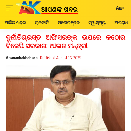
Aa
ଆଜିର ଖବର
ରାଜନୀତି
ମନୋରଞ୍ଜନ
ସ୍ୱାସ୍ଥ୍ୟ
ଅପରାଧ
ଦୁର୍ନୀତିଗ୍ରସ୍ତ ଅଫିସରଙ୍କ ଉପରେ କଠୋର
ବିଜେପି ସରକାର: ଆଇନ ମନ୍ତ୍ରୀ
Apanankakhabara
Published August 16, 2025