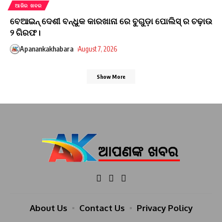
ଆଜିର ଖବର
ବେଆଇନ୍ ଦେଶୀ ବନ୍ଧୁକ କାରଖାନା ରେ ବୁଗୁଡ଼ା ପୋଲିସ୍ ର ଚଢ଼ାଉ
୨ ଗିରଫ।
Apanankakhabara
August 7, 2026
Show More
About Us
Contact Us
Privacy Policy