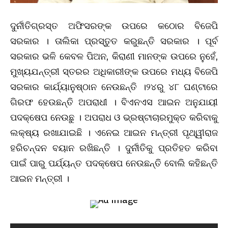
ଦୁର୍ନୀତିଗ୍ରସ୍ତ ଅଫିସରଙ୍କ ଉପରେ କଠୋର ବିଜେପି
ସରକାର । ତାଲିକା ପ୍ରସ୍ତୁତ କରୁଛନ୍ତି ସରକାର । ପୂର୍ବ
ସରକାର ଭଳି କେବଳ ପିଅନ, କିରାଣୀ ମାନଙ୍କ ଉପରେ ନୁହେଁ,
ମୁଖ୍ୟଯନ୍ତ୍ରୀ ସ୍ତରର ଅଧିକାରୀଙ୍କ ଉପରେ ମଧ୍ୟ ବିଜେପି
ସରକାର କାର୍ଯ୍ୟାନୁଷ୍ଠାନ ନେଉଛନ୍ତି ।୨୪ରୁ ୪୮ ଘଣ୍ଟାରେ
ଗିରଫ ହେଉଛନ୍ତି ଅପରାଧୀ । ବିଏନଏସ ଆଇନ ଅନୁଯାୟୀ
ପଦକ୍ଷେପ ନେଉଛୁ । ଅପରାଧ ଓ ଭ୍ରଷ୍ଟାଚାରମୁକ୍ତ କରିବାକୁ
ଲକ୍ଷ୍ୟ ରଖାଯାଇଛି । ଏନେଇ ଆଇନ ମନ୍ତ୍ରୀ ପୃଥ୍ୱୀରାଜ
ହରିଚନ୍ଦନ ବୟାନ ରଖିଛନ୍ତି । ଦୁର୍ନୀତିକୁ ପ୍ରତିହତ କରିବା
ପାଇଁ ପାରୁ ପର୍ଯ୍ୟନ୍ତ ପଦକ୍ଷେପ ନେଉଛନ୍ତି ବୋଲି କହିଛନ୍ତି
ଆଇନ ମନ୍ତ୍ରୀ ।