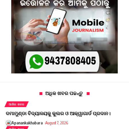
ଅଧିକ ଖବର ପଢନ୍ତୁ
ଆଜିର ଖବର
ଦମାମୁଣ୍ଡା ବିଦ୍ୟାଳୟକୁ କୁଲର ଓ ଆକ୍ୱାଗାର୍ଡ ପ୍ରଦାନ।
Apanankakhabara
August 7, 2026