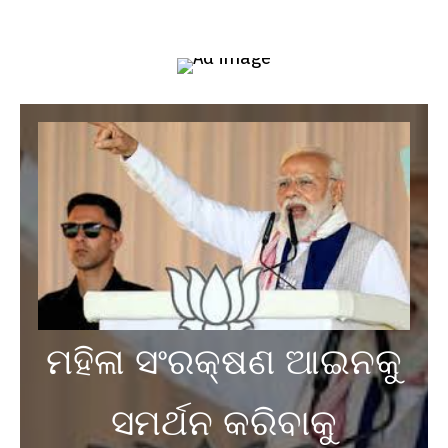
ମହିଳା ସଂରକ୍ଷଣ ଆଇନକୁ
ସମର୍ଥନ କରିବାକୁ