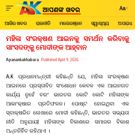
Aa
ଆଜିର ଖବର
ରାଜନୀତି
ମନୋରଞ୍ଜନ
ସ୍ୱାସ୍ଥ୍ୟ
ଅପରାଧ
ମହିଳା ସଂରକ୍ଷଣ ଆଇନକୁ ସମର୍ଥନ କରିବାକୁ
ସାଂସଦଙ୍କୁ ମୋଦୀଙ୍କ ଆହ୍ବାନ
Apanankakhabara
Published April 9, 2026
A.K ପ୍ରଧାନମନ୍ତ୍ରୀ କହିଛନ୍ତି ଯେ, ମହିଳା ସଂରକ୍ଷଣ
ଆଇନରେ ପ୍ରସ୍ତାବିତ ସଂଶୋଧନ କେବଳ ଏକ ଆଇନଗତ
କାର୍ଯ୍ୟ ନୁହେଁ ବରଂ ଭାରତର କୋଟି କୋଟି ମହିଳାଙ୍କ
ଆକାଂକ୍ଷାର ପ୍ରତିଫଳନ। ପୋଷ୍ଟ ହୋଇଥିବା ଏକ
ସ୍ବାକ୍ଷରିତ ଲେଖାରେ ମୋଦୀ କହିଛନ୍ତି, ଭାରତର ସଭ୍ୟତା
ନୀତି ଅନୁଯାୟୀ ମହିଳାଙ୍କ ବିକାଶରେ ସମାଜର ବିକାଶ
ଅନ୍ତନିର୍ହିତ ରହିଥାଏ ।