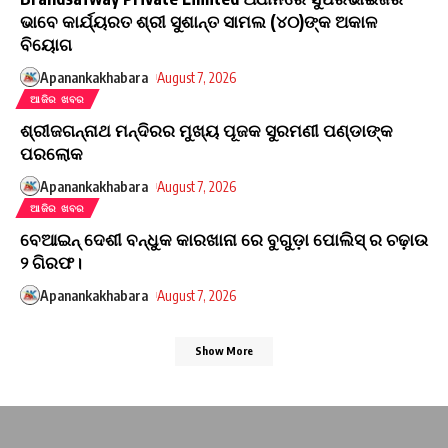
ଭାବେ କାର୍ଯ୍ୟରତ ଶ୍ରୀ ସୁଶାନ୍ତ ସାମଲ (୪୦)ଙ୍କ ଅକାଳ
ବିୟୋଗ
Apanankakhabara
August 7, 2026
ଆଜିର ଖବର
ଶ୍ରୀଜଗନ୍ନାଥ ମନ୍ଦିରର ମୁଖ୍ୟ ପୂଜକ ସୁରମଣୀ ପଣ୍ଡାଙ୍କ
ପରଲୋକ
Apanankakhabara
August 7, 2026
ଆଜିର ଖବର
ବେଆଇନ୍ ଦେଶୀ ବନ୍ଧୁକ କାରଖାନା ରେ ବୁଗୁଡ଼ା ପୋଲିସ୍ ର ଚଢ଼ାଉ
୨ ଗିରଫ।
Apanankakhabara
August 7, 2026
Show More