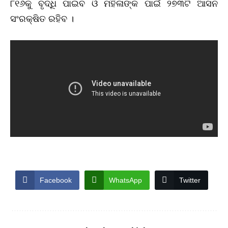
୮୧୬କୁ ବୃଦ୍ଧି ପାଇବ ଓ ମହିଳାଙ୍କ ପାଇଁ ୨୭୩ଟି ଆସନ
ସଂରକ୍ଷିତ ରହିବ ।
Facebook
WhatsApp
Twitter