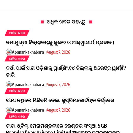
ଅଧିକ ଖବର ପଢନ୍ତୁ
ଆଜିର ଖବର
ଦମାମୁଣ୍ଡା ବିଦ୍ୟାଳୟକୁ କୁଲର ଓ ଆକ୍ୱାଗାର୍ଡ ପ୍ରଦାନ।
Apanankakhabara
August 7, 2026
ଆଜିର ଖବର
ବର୍ଷା ପାଇଁ ସାରା ଓଡ଼ିଶାକୁ ୱାର୍ଣ୍ଣିଂ,୧୪ ଜିଲ୍ଲାକୁ ଅରେଞ୍ଜ ୱାର୍ଣ୍ଣିଂ
ଜାରି
Apanankakhabara
August 7, 2026
ଆଜିର ଖବର
ବୀମା ନଥିଲେ ମିଳିବନି ତେଲ, ସୁପ୍ରିମକୋର୍ଟଙ୍କ ନିର୍ଦ୍ଦେଶ
Apanankakhabara
August 7, 2026
ଆଜିର ଖବର
ଟାଟା ଷ୍ଟିଲ୍ ମେରାମଣ୍ଡଳୀରେ ଭେଣ୍ଡର ସଂସ୍ଥା SGB
Brandsafway Private Limited ଅଧୀନରେ ସୁପରଭାଇଜର