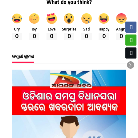
What do you think?
Cry
Joy
Love
Surprise
Sad
Happy
Angry
0
0
0
0
0
0
0
ଜରୁରୀ ସୂଚନା