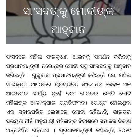
ସାଂସଦଙ୍କୁ ମୋଦୀଙ୍କ
ଆହ୍ବାନ
ସଂସଦରେ ମହିଳା ସଂରକ୍ଷଣ ଆଇନକୁ ସମର୍ଥନ କରିବାକୁ
ପ୍ରଧାନମନ୍ତ୍ରୀ ନରେନ୍ଦ୍ର ମୋଦୀ ସବୁ ସାଂସଦଙ୍କୁ ଆହ୍ବାନ
କରିଛନ୍ତି । ଗୁରୁବାର ପ୍ରଧାନମନ୍ତ୍ରୀ କହିଛନ୍ତି ଯେ, ମହିଳା
ସଂରକ୍ଷଣ ଆଇନରେ ପ୍ରସ୍ତାବିତ ସଂଶୋଧନ କେବଳ ଏକ
ଆଇନଗତ କାର୍ଯ୍ୟ ନୁହେଁ ବରଂ ଭାରତର କୋଟି କୋଟି
ମହିଳାଙ୍କ ଆକାଂକ୍ଷାର ପ୍ରତିଫଳନ। ପୋଷ୍ଟ ହୋଇଥିବା
ଏକ ସ୍ବାକ୍ଷରିତ ଲେଖାରେ ମୋଦୀ କହିଛନ୍ତି, ଭାରତର
ସଭ୍ୟତା ନୀତି ଅନୁଯାୟୀ ମହିଳାଙ୍କ ବିକାଶରେ ସମାଜର ବିକାଶ
ଅନ୍ତନିର୍ହିତ ରହିଥାଏ । ପ୍ରଧାନମନ୍ତ୍ରୀ କହିଛନ୍ତି, ୨୦୨୯