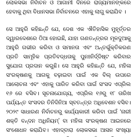
ଲୋକସଭା ନିର୍ବାଚନ ଓ ଆଗାମୀ ଦିନରେ ରାଜ୍ୟମାନଙ୍କରେ
ହେବାକୁ ଥିବା ବିଧାନସଭା ନିର୍ବାଚନରେ ଏହାକୁ ଲାଗୁ କରାଯିବ ।
ସେ ଆହୁରି କହିଛନ୍ତି ଯେ, ଦେଶ ଏକ ଐତିହାସିକ ମୁହୂର୍ତ୍ତର
ଦ୍ୱାରଦେଶରେ ଠିଆ ହୋଇଛି, ଯାହା ଗଣତନ୍ତ୍ରର ମୂଳଦୁଆକୁ
ଆହୁରି ଗଭୀର କରିବା ଓ ସମାନତା ଏବଂ ଅନ୍ତର୍ଭୁକ୍ତିକରଣ
ପ୍ରତି ସାମୂହିକ ପ୍ରତିବଦ୍ଧତାକୁ ପୁନଃନିର୍ଦ୍ଦିଷ୍ଟ କରିବାର
ସୁଯୋଗ ପ୍ରଦାନ କରୁଛି। ସେ ଆହୁରି କହିଛନ୍ତି ଯେ, ମହିଳା
ସଂରକ୍ଷଣକୁ ଆଗକୁ ବଢ଼ାଇବା ପାଇଁ ଏକ ବିଲ୍ ଉପରେ
ଆଲୋଚନା ଏବଂ ଏହାକୁ ପାରିତ କରିବା ପାଇଁ ସଂସଦ ଏପ୍ରିଲ
୧୬ ରେ ବସିବ। ସୂଚନାଯୋଗ୍ୟ, ଏପ୍ରିଲ ୧୬ରୁ ୧୮ ତାରିଖ
ପର୍ଯ୍ୟନ୍ତ ସଂସଦର ତିନିଦିନିଆ ସ୍ବତନ୍ତ୍ର ଅଧିବେଶନ ବସିବ।
୨୦୨୯ ସାଧାରଣ ନିର୍ବାଚନରୁ କାର୍ଯ୍ୟକାରୀ କରିବା ପାଇଁ ‘ନାରୀ
ଶକ୍ତି ବନ୍ଦନ ଅଧିନିୟମ୍’ ବା ମହିଳା ସଂରକ୍ଷଣ ଆଇନରେ
ସଂଶୋଧନ କରାଯିବ। ଏହାଦ୍ବାରା ଲୋକସଭା ଆସନ ସଂଖ୍ୟା