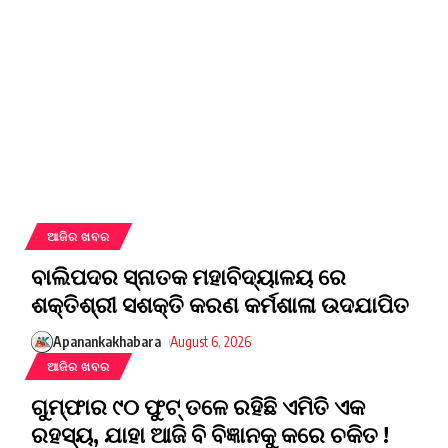
ଆଜିର ଖବର
ବାଲିପଦର ସ୍ନାତକ ମହାବିଦ୍ୟାଳୟ ରେ
ଶକ୍ତିଶ୍ରୀ ସଶକ୍ତି କରଣ କର୍ମଶାଳା ଉଦଯାପିତ
Apanankakhabara
August 6, 2026
ଆଜିର ଖବର
ଗୁମ୍ଫାର ୯୦ ଫୁଟ୍ ତଳେ ରହିଛି ଏମିତି ଏକ
ରହସ୍ୟ, ଯାହା ଆଜି ବି ବିଜ୍ଞାନକୁ କରେ ଚକିତ !