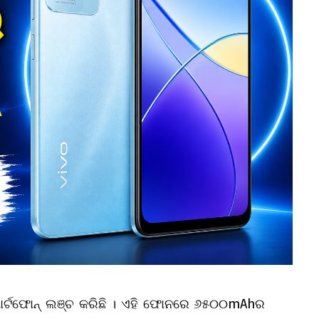
ମାର୍ଟଫୋନ୍ ଲଞ୍ଚ କରିଛି । ଏହି ଫୋନରେ ୬୫୦୦mAhର