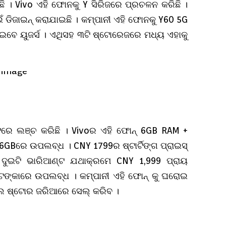
ି । Vivo ଏହି ଫୋନକୁ Y ସିରିଜରେ ପ୍ରଚଳନ କରିଛି ।
ାଇଁ ଡିଜାଇନ୍ କରାଯାଇଛି । କମ୍ପାନୀ ଏହି ଫୋନକୁ Y60 5G
ାଇବେ ୟୁଜର୍ସ । ଏଥିସହ ୩ଟି ଷ୍ଟୋରେଜରେ ମଧ୍ୟ ଏହାକୁ
ଟରେ ଲଞ୍ଚ କରିଛି । Vivoର ଏହି ଫୋନ୍ 6GB RAM +
Bରେ ଉପଲବ୍ଧ । CNY 1799ର ଷ୍ଟାର୍ଟିଙ୍ଗ ପ୍ରାଇସ୍
ୁଇଟି ଭାରିଆଣ୍ଟ ଯଥାକ୍ରମେ CNY 1,999 ପ୍ରାୟ
ଟଙ୍କାରେ ଉପଲବ୍ଧ । କମ୍ପାନୀ ଏହି ଫୋନ୍ କୁ ଘରୋଇ
ଲ ଷ୍ଟୋର ଜରିଆରେ ସେଲ୍ କରିବ ।