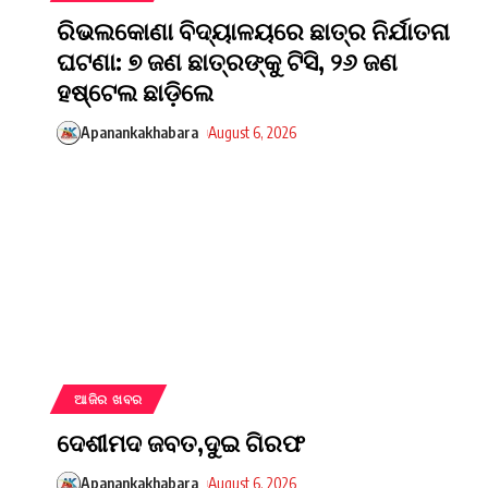
ରିଭଲକୋଣା ବିଦ୍ୟାଳୟରେ ଛାତ୍ର ନିର୍ଯାତନା
ଘଟଣା: ୭ ଜଣ ଛାତ୍ରଙ୍କୁ ଟିସି, ୨୬ ଜଣ
ହଷ୍ଟେଲ ଛାଡ଼ିଲେ
Apanankakhabara
August 6, 2026
ଆଜିର ଖବର
ଦେଶୀମଦ ଜବତ,ଦୁଇ ଗିରଫ
Apanankakhabara
August 6, 2026