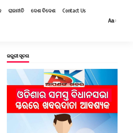
ଳ
ରାଜନୀତି
ଦେଶ ବିଦେଶ
Contact Us
Aa
ଜରୁରୀ ସୂଚନା