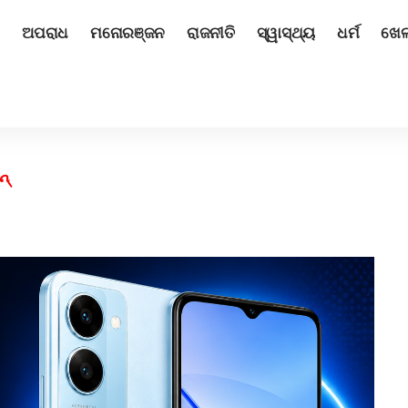
ଅପରାଧ
ମନୋରଞ୍ଜନ
ରାଜନୀତି
ସ୍ୱାସ୍ଥ୍ୟ
ଧର୍ମ
ଖେ
ନ୍