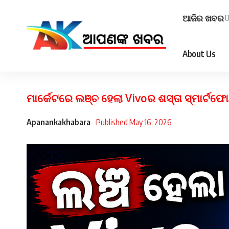
ଆଜିର ଖବର
About Us
ମାର୍କେଟରେ ଲଞ୍ଚ ହେଲା Vivoର ଶସ୍ତା ସ୍ମାର୍ଟଫୋ
Apanankakhabara
Published May 16, 2026