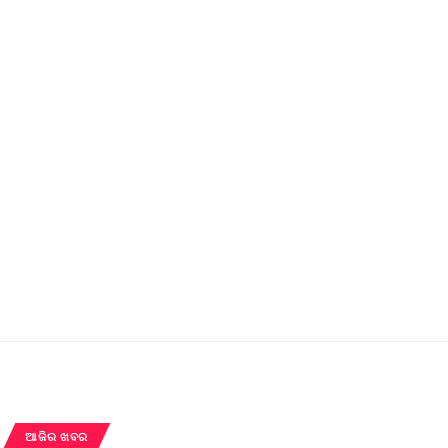
ଆଜିର ଖବର