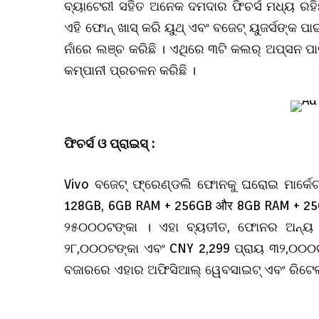
ବ୍ୟାଟେରୀ ସହିତ ଅନେକ ଦମଦାର ଫିଚର୍ସ ମଧ୍ୟ ରହିଛ
ଏହି ଫୋନ୍ ଖାସ୍ କରି ୟୁଥ୍ ଏବଂ ବଜେଟ୍ ୟୁଜର୍ସଙ୍କ ପ
ନାଁରେ ଲଞ୍ଚ କରିଛି । ଏଥିରେ ୩ଟି କଲର୍ ଅପ୍ସନ ପ
କମ୍ପାନୀ ପ୍ରଚଳନ କରିଛି ।
ଫିଚର୍ସ ଓ ପ୍ରାଇସ୍ :
Vivo ବଜେଟ୍ ଫ୍ରେଣ୍ଡଲି ଫୋନକୁ ଘରୋଇ ମାର୍କେ
128GB, 6GB RAM + 256GB और 8GB RAM + 256G
୨୫୦୦୦ଟଙ୍କା । ଏହା ବ୍ୟତୀତ, ଫୋନର ଅନ୍ୟ ଦ
୨୮,୦୦୦ଟଙ୍କା ଏବଂ CNY 2,299 ପ୍ରାୟ ୩୨,୦୦୦
ବଜାରରେ ଏହାର ଅଫିସିଆଲ୍ ୱେବସାଇଟ୍ ଏବଂ ରିଟେ