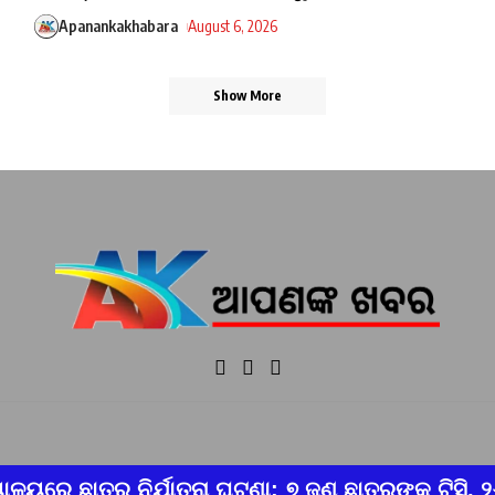
Apanankakhabara
August 6, 2026
Show More
୭ ଜଣ ଛାତ୍ରଙ୍କୁ ଟିସି, ୨୬ ଜଣ ହଷ୍ଟେଲ ଛାଡ଼ିଲେ
ବ