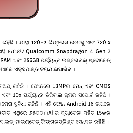
ରହିଛି । ଯାହା 120Hz ରିଫ୍ରେଶ ରେଟକୁ ଏବଂ 720 x
। ଏହି ଫୋନଟି Qualcomm Snapdragon 4 Gen 2
RAM ଏବଂ 256GB ପର୍ଯ୍ୟନ୍ତ ଇଣ୍ଟରନାଲ୍ ଷ୍ଟୋରେଜ୍
ଜରିଆରେ ଏକ୍ସପାଣ୍ଡ କରାଯାଇପାରିବ ।
େଟଅପ୍ ରହିଛି । ଫୋନରେ 13MPର ମେନ୍ ଏବଂ CMOS
ଂ 10x ପର୍ଯ୍ୟନ୍ତ ଡିଜିଟାଲ ଜୁମର ସପୋର୍ଟ ରହିଛି ।
ମେରା ସୁବିଧା ରହିଛି । ଏହି ଫୋନ୍ Android 16 ଉପରେ
ବ୍ୟତୀତ ଏଥିରେ ୬୫୦୦mAhର ବ୍ୟାଟେରୀ ସହିତ 15wର
ଏଥିରେ ସାଇଡ୍-ମାଉଣ୍ଟେଡ୍ ଫିଙ୍ଗରପ୍ରିଣ୍ଟ ସେନ୍ସର ରହିଛି ।