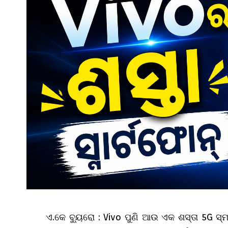
ଏ.କେ ବ୍ୟୁରୋ :
Vivo ପୁଣି ଆଉ ଏକ ଶସ୍ତା 5G ସ୍