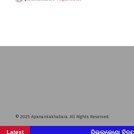
© 2025 Apanankakhabara. All Rights Reserved.
Latest
ରିଭଲକୋଣା ବିଦ୍ୟାଳୟରେ ଛାତ୍ର ନିର୍ଯାତନା ଘଟଣା: 