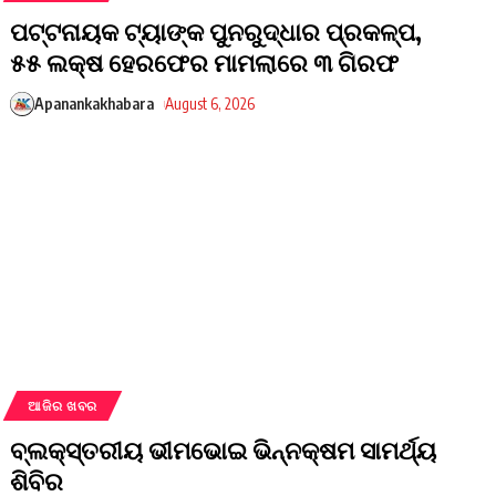
ପଟ୍ଟନାୟକ ଟ୍ୟାଙ୍କ ପୁନରୁଦ୍ଧାର ପ୍ରକଳ୍ପ,
୫୫ ଲକ୍ଷ ହେରଫେର ମାମଲାରେ ୩ ଗିରଫ
Apanankakhabara
August 6, 2026
ଆଜିର ଖବର
ବ୍ଲକ୍‌ସ୍ତରୀୟ ଭୀମଭୋଇ ଭିନ୍ନକ୍ଷମ ସାମର୍ଥ୍ୟ
ଶିବିର