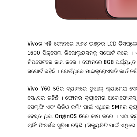
Vivoର ଏହି ଫୋନରେ ୬.୭୪ ଇଞ୍ଚର LCD ଡିସପ୍ଲେ 
1600 ପିକ୍ସେଲ ରିଜୋଲ୍ୟୁସନକୁ ସପୋର୍ଟ କରେ 
ଚିପସେଟରେ କାମ କରେ । ଫୋନରେ 8GB ପର୍ଯ୍ୟନ୍ତ 
ସପୋର୍ଟ ରହିଛି । ଯେଉଁଥିରେ ମାଇକ୍ରୋଏସଡି କାର୍ଡ 
Vivo Y60 5Gର ବ୍ୟାକରେ ଡୁଆଲ୍ କ୍ୟାମେରା ସ
ସେନ୍ସର ରହିଛି । ଫୋନର କ୍ୟାମେରା ଅଟୋଫୋକସ୍ ଏବ
ସେଲ୍ଫି ଏବଂ ଭିଡିଓ କଲିଂ ପାଇଁ ଏଥିରେ 5MPର କ୍ୟା
ବେସ୍ଡ ଥିବା OriginOS 6ରେ କାମ କରେ । ଏହା 
ଚାର୍ଜିଂ ଫିଚର୍ସର ସୁବିଧା ରହିଛି । ସିକ୍ୟୁରିଟି ପାଇଁ 