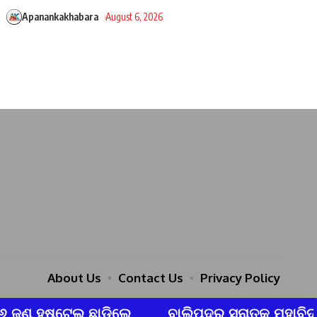
Apanankakhabara
August 6, 2026
About Us
Contact Us
Privacy Policy
ାଲିପଦର ସ୍ନାତକ ମହାବିଦ୍ୟାଳୟ ରେ ଶକ୍ତିଶ୍ରୀ ସଶକ୍ତି 