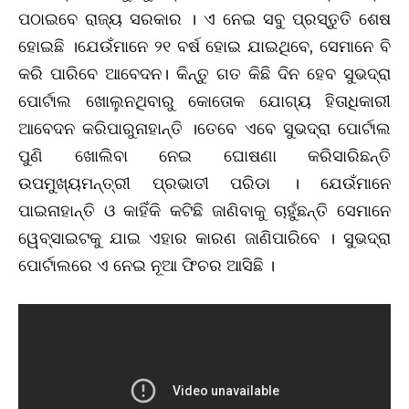
ପଠାଇବେ ରାଜ୍ୟ ସରକାର । ଏ ନେଇ ସବୁ ପ୍ରସ୍ତୁତି ଶେଷ
ହୋଇଛି ।ଯେଉଁମାନେ ୨୧ ବର୍ଷ ହୋଇ ଯାଇଥିବେ, ସେମାନେ ବି
କରି ପାରିବେ ଆବେଦନ। କିନ୍ତୁ ଗତ କିଛି ଦିନ ହେବ ସୁଭଦ୍ରା
ପୋର୍ଟାଲ ଖୋଲୁନଥିବାରୁ କୋତୋକ ଯୋଗ୍ୟ ହିତାଧିକାରୀ
ଆବେଦନ କରିପାରୁନାହାନ୍ତି ।ତେବେ ଏବେ ସୁଭଦ୍ରା ପୋର୍ଟାଲ
ପୁଣି ଖୋଲିବା ନେଇ ଘୋଷଣା କରିସାରିଛନ୍ତି
ଉପମୁଖ୍ୟମନ୍ତ୍ରୀ ପ୍ରଭାତୀ ପରିଡା । ଯେଉଁମାନେ
ପାଇନାହାନ୍ତି ଓ କାହିଁକି କଟିଛି ଜାଣିବାକୁ ଚାହୁଁଛନ୍ତି ସେମାନେ
ୱେବ୍‌ସାଇଟକୁ ଯାଇ ଏହାର କାରଣ ଜାଣିପାରିବେ । ସୁଭଦ୍ରା
ପୋର୍ଟାଲରେ ଏ ନେଇ ନୂଆ ଫିଚର ଆସିଛି ।