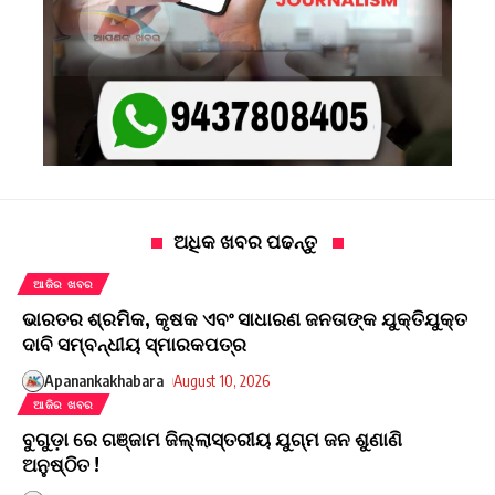
ଅଧିକ ଖବର ପଢନ୍ତୁ
ଆଜିର ଖବର
ଭାରତର ଶ୍ରମିକ, କୃଷକ ଏବଂ ସାଧାରଣ ଜନତାଙ୍କ ଯୁକ୍ତିଯୁକ୍ତ
ଦାବି ସମ୍ବନ୍ଧୀୟ ସ୍ମାରକପତ୍ର
Apanankakhabara
August 10, 2026
ଆଜିର ଖବର
ବୁଗୁଡ଼ା ରେ ଗଞ୍ଜାମ ଜିଲ୍ଲାସ୍ତରୀୟ ଯୁଗ୍ମ ଜନ ଶୁଣାଣି
ଅନୁଷ୍ଠିତ !