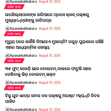
Apanankakhabara
August 10, 2026
ଆଜିର ଖବର
ଉପଜିଲ୍ଲାପାଳଙ୍କ ଜରିଆରେ ପ୍ରେସ କ୍ଳବ୍ ପକ୍ଷରୁ
ମୁଖ୍ୟମନ୍ତ୍ରୀଙ୍କୁ ଦାବିପତ୍ର
Apanankakhabara
August 10, 2026
ଆଜିର ଖବର
ମୃତ୍ୟୁ ପରେ କାହିଁକି ଦିଆଯାଏ ମୁଖାଗ୍ନି? ଗରୁଡ଼ ପୁରାଣରେ ରହିଛି
ଏହାର ଆଧ୍ୟାତ୍ମିକ ରହସ୍ୟ
Apanankakhabara
August 10, 2026
ଆଜିର ଖବର
୩୫ ଫୁଟ୍‌ କାଉଡ଼ି ଭାର ବୋଲବମ୍ ଡାକରେ ଫାଟୁଛି ସହର
ଦେଖିବାକୁ ଭିଡ଼ ବୋଲବମ୍ ଭକ୍ତ
Apanankakhabara
August 10, 2026
ଆଜିର ଖବର
ବିଜୁ ଯୁବ-ଛାତ୍ର ଜନତା ଦଳ ପକ୍ଷରୁ ଅଗଷ୍ଟ ୯କ୍ରାନ୍ତି ଦିବସ
ପାଳିତ
Apanankakhabara
August 10, 2026