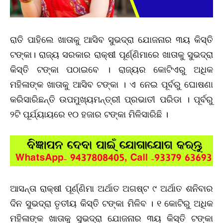
ରାତି ପାହିଲେ ଖାତାକୁ ଆସିବ ସୁଭଦ୍ରା ଯୋଜନାର ୩ୟ କିସ୍ତି
ଟଙ୍କା। ରାଜ୍ୟ ସରକାର ରାକ୍ଷୀ ପୂର୍ଣ୍ଣିମାରେ ଖାତାକୁ ସୁଭଦ୍ରା
କିସ୍ତି ଟଙ୍କା ପଠାଇବେ । ରାଜ୍ୟର କୋଟିଏରୁ ଅଧିକ
ମହିଳାଙ୍କ ଖାତାକୁ ଆସିବ ଟଙ୍କା । ଏ ନେଇ ପୂର୍ବରୁ ଘୋଷଣା
କରିସାରିଛନ୍ତି ଉପମୁଖ୍ୟମନ୍ତ୍ରୀ ପ୍ରଭାତୀ ପରିଡା । ପୂର୍ବରୁ
୨ଟି ପୂର୍ଯ୍ୟାୟରେ ୧୦ ହଜାର ଟଙ୍କା ମିଳିସାରିଛି ।
ଆସନ୍ତା ରାକ୍ଷୀ ପୂର୍ଣ୍ଣିମା ଅର୍ଥାତ ଅଗଷ୍ଟ ୯ ଅର୍ଥାତ ଶନିବାର
ଦିନ ସୁଭଦ୍ରା ତୃତୀୟ କିସ୍ତି ଟଙ୍କା ମିଳିବ । ୧ କୋଟିରୁ ଅଧିକ
ମହିଳାଙ୍କ ଖାତାକୁ ସୁଭଦ୍ରା ଯୋଜନାର ୩ୟ କିସ୍ତି ଟଙ୍କା