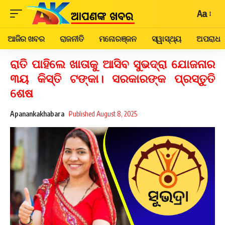
Aa
ଆଜିର ଖବର
ରାଜନୀତି
ମନୋରଞ୍ଜନ
ସ୍ୱାସ୍ଥ୍ୟ
ଅପରାଧ
ରାତି ପାହିଲେ ଖାତାକୁ ଆସିବ ସୁଭଦ୍ରା ଯୋଜନାର
୩ୟ କିସ୍ତି ଟଙ୍କା। ସରକାରଙ୍କ ପ୍ରସ୍ତୁତି
ଶେଷ
Apanankakhabara
Published August 8, 2025