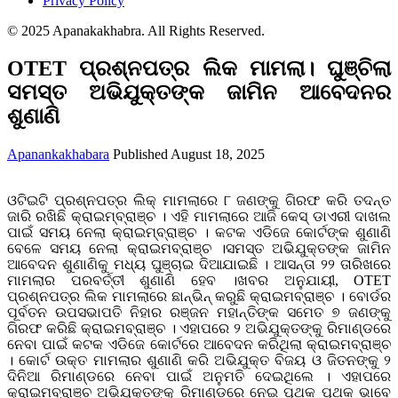
Privacy Policy
© 2025 Apanakakhabra. All Rights Reserved.
OTET ପ୍ରଶ୍ନପତ୍ର ଲିକ ମାମଲା। ଘୁଞ୍ଚିଲା
ସମସ୍ତ ଅଭିଯୁକ୍ତଙ୍କ ଜାମିନ ଆବେଦନର
ଶୁଣାଣି
Apanankakhabara
Published August 18, 2025
ଓଟିଇଟି ପ୍ରଶ୍ନପତ୍ର ଲିକ୍ ମାମଲାରେ ୮ ଜଣଙ୍କୁ ଗିରଫ କରି ତଦନ୍ତ
ଜାରି ରଖିଛି କ୍ରାଇମ୍‌ବ୍ରାଞ୍ଚ । ଏହି ମାମଲାରେ ଆଜି କେସ୍ ଡାଏରୀ ଦାଖଲ
ପାଇଁ ସମୟ ନେଲା କ୍ରାଇମ୍‌ବ୍ରାଞ୍ଚ । କଟକ ଏଡିଜେ କୋର୍ଟଙ୍କ ଶୁଣାଣି
ବେଳେ ସମୟ ନେଲା କ୍ରାଇମବ୍ରାଞ୍ଚ ।ସମସ୍ତ ଅଭିଯୁକ୍ତଙ୍କ ଜାମିନ
ଆବେଦନ ଶୁଣାଣିକୁ ମଧ୍ୟ ଘୁଞ୍ଚାଇ ଦିଆଯାଇଛି । ଆସନ୍ତା ୨୨ ତାରିଖରେ
ମାମଲାର ପରବର୍ତ୍ତୀ ଶୁଣାଣି ହେବ ।ଖବର ଅନୁଯାୟୀ, OTET
ପ୍ରଶ୍ନପତ୍ର ଲିକ ମାମଲାରେ ଛାନ୍‌ଭିନ୍‌ କରୁଛି କ୍ରାଇମବ୍ରାଞ୍ଚ । ବୋର୍ଡର
ପୂର୍ବତନ ଉପସଭାପତି ନିହାର ରଞ୍ଜନ ମହାନ୍ତିଙ୍କ ସମେତ ୭ ଜଣଙ୍କୁ
ଗିରଫ କରିଛି କ୍ରାଇମବ୍ରାଞ୍ଚ । ଏହାପରେ ୨ ଅଭିଯୁକ୍ତଙ୍କୁ ରିମାଣ୍ଡରେ
ନେବା ପାଇଁ କଟକ ଏଡିଜେ କୋର୍ଟରେ ଆବେଦନ କରିଥିଲା କ୍ରାଇମବ୍ରାଞ୍ଚ
। କୋର୍ଟ ଉକ୍ତ ମାମଲାର ଶୁଣାଣି କରି ଅଭିଯୁକ୍ତ ବିଜୟ ଓ ଜିତନଙ୍କୁ ୨
ଦିନିଆ ରିମାଣ୍ଡରେ ନେବା ପାଇଁ ଅନୁମତି ଦେଇଥିଲେ । ଏହାପରେ
କ୍ରାଇମବ୍ରାଞ୍ଚ ଅଭିଯୁକ୍ତଙ୍କୁ ରିମାଣ୍ଡରେ ନେଇ ପୃଥକ ପୃଥକ ଭାବେ