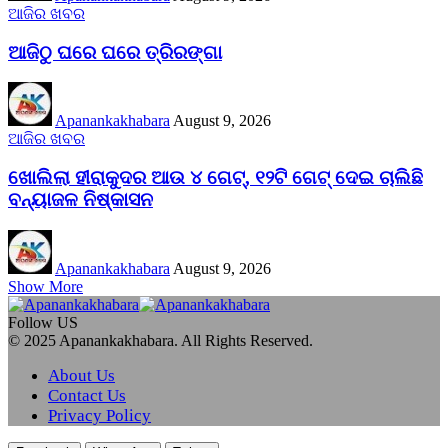
ଆଜିର ଖବର
ଆଜିଠୁ ଘରେ ଘରେ ତ୍ରିରଙ୍ଗା
Apanankakhabara
August 9, 2026
ଆଜିର ଖବର
ଖୋଲିଲା ହୀରାକୁଦର ଆଉ ୪ ଗେଟ୍, ୧୨ଟି ଗେଟ୍ ଦେଇ ଚାଲିଛି
ବନ୍ୟାଜଳ ନିଷ୍କାସନ
Apanankakhabara
August 9, 2026
Show More
Follow US
© 2025 Apanankakhabara. All Rights Reserved.
About Us
Contact Us
Privacy Policy