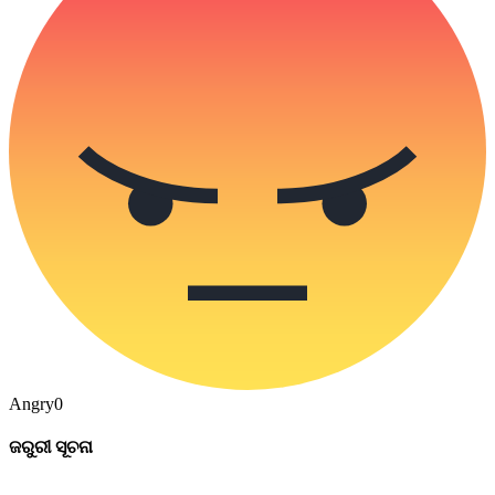
Angry
0
ଜରୁରୀ ସୂଚନା