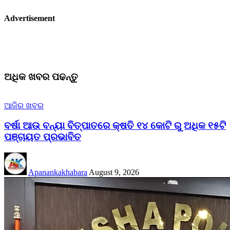
Advertisement
ଅଧିକ ଖବର ପଢନ୍ତୁ
ଆଜିର ଖବର
ବର୍ଷା ଆଉ ବନ୍ୟା ବିତ୍ପାତରେ କ୍ଷତି ୧୪ କୋଟି ରୁ ଅଧିକ ୧୫ଟି
ପଞ୍ଚାୟତ ପ୍ରଭାବିତ
Apanankakhabara
August 9, 2026