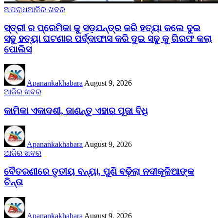
ଅପରାଧ
ଆଜିର ଖବର
ସ୍ତ୍ରୀ ର ପ୍ରେମିକା କୁ ସଡ଼ଯନ୍ତ୍ର କରି ହତ୍ୟା କଲେ ଦୁଇ
ସଢୁ ହତ୍ୟା ଘଟଣାର ପର୍ଦ୍ଦାଫାସ କରି ଦୁଇ ସଢୁ କୁ ଗିରଫ କଲା
ପୋଲିସ
Apanankakhabara
August 9, 2026
ଆଜିର ଖବର
କାମିକା ଏକାଦଶୀ, ଜାଣନ୍ତୁ ଏହାର ପୂଜା ବିଧି
Apanankakhabara
August 9, 2026
ଆଜିର ଖବର
ବୈତରଣୀରେ ତୃତୀୟ ବନ୍ୟା, ପୁଣି ବଢ଼ିଲା ନଦୀକୂଳିଆଙ୍କ
ଚିନ୍ତା
Apanankakhabara
August 9, 2026