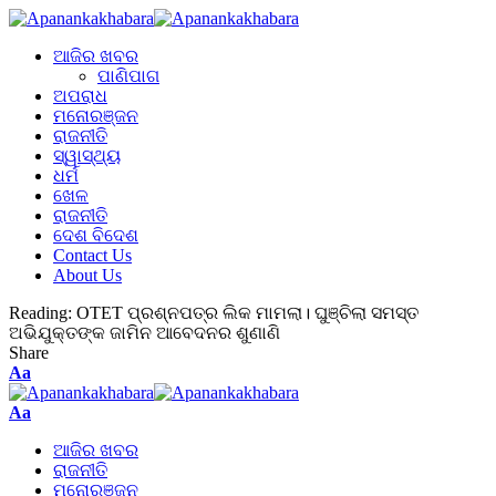
ଆଜିର ଖବର
ପାଣିପାଗ
ଅପରାଧ
ମନୋରଞ୍ଜନ
ରାଜନୀତି
ସ୍ୱାସ୍ଥ୍ୟ
ଧର୍ମ
ଖେଳ
ରାଜନୀତି
ଦେଶ ବିଦେଶ
Contact Us
About Us
Reading:
OTET ପ୍ରଶ୍ନପତ୍ର ଲିକ ମାମଲା। ଘୁଞ୍ଚିଲା ସମସ୍ତ
ଅଭିଯୁକ୍ତଙ୍କ ଜାମିନ ଆବେଦନର ଶୁଣାଣି
Share
Aa
Aa
ଆଜିର ଖବର
ରାଜନୀତି
ମନୋରଞ୍ଜନ