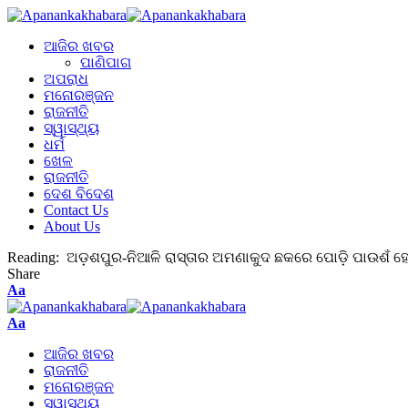
ଆଜିର ଖବର
ପାଣିପାଗ
ଅପରାଧ
ମନୋରଞ୍ଜନ
ରାଜନୀତି
ସ୍ୱାସ୍ଥ୍ୟ
ଧର୍ମ
ଖେଳ
ରାଜନୀତି
ଦେଶ ବିଦେଶ
Contact Us
About Us
Reading:
ଅଡ଼ଶପୁର-ନିଆଳି ରାସ୍ତାର ଅମଣାକୁଦ ଛକରେ ପୋଡ଼ି ପାଉଶଁ ହୋ
Share
Aa
Aa
ଆଜିର ଖବର
ରାଜନୀତି
ମନୋରଞ୍ଜନ
ସ୍ୱାସ୍ଥ୍ୟ