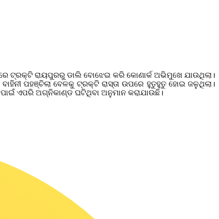
 ଟ୍ରକ୍‌ଟି ରାୟପୁରରୁ ଡାଲି ବୋଝେଇ କରି କୋଣାର୍କ ଅଭିମୁଖେ ଯାଉଥିଲା।
ୀ ପହଞ୍ଚିଲା ବେଳକୁ ଟ୍ରକ୍‌ଟି ରାସ୍ତା ଉପରେ ହୁତୁହୁତୁ ହୋଇ ଜଳୁଥିଲା।
 ପାଇଁ ଏପରି ଅଗ୍ନିକାଣ୍ଡ ଘଟିଥିବା ଅନୁମାନ କରାଯାଉଛି।