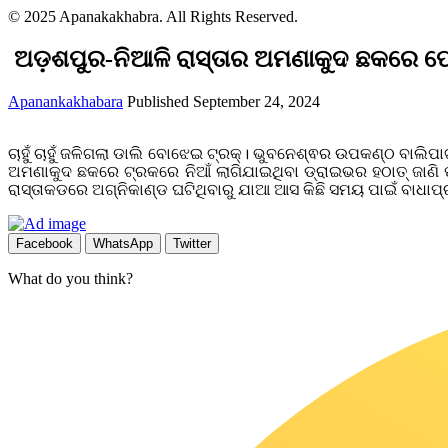
© 2025 Apanakakhabra. All Rights Reserved.
ଅଡ଼ଶପୁର-ନିଆଳି ରାସ୍ତାର ଅମଣାକୁଦ ଛକରେ ପୋଡ
Apanankakhabara
Published September 24, 2024
ଚାହୁଁ ଚାହୁଁ ଜଳିଗଲା ଡାଲି ବୋଝେଇ ଟ୍ରକ୍। ଭୁବନେଶ୍ଵର ଉପକଣ୍ଠ ବାଲ
ଅମଣାକୁଦ ଛକରେ ଟ୍ରକରେ ନିଆଁ ଲାଗିଯାଇଥିବା ଡ୍ରାଇଭର ହଠାତ୍ ଜାଣି ପା
ରାସ୍ତାକଡରେ ଅଗ୍ନିକାଣ୍ଡ ଘଟିଥିବାରୁ ଯାଆ ଆସ କିଛି ସମୟ ପାଇଁ ବାଧାପ୍ର
Facebook
WhatsApp
Twitter
What do you think?