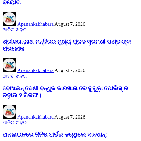
ବିୟୋଗ
Apanankakhabara
August 7, 2026
ଆଜିର ଖବର
ଶ୍ରୀଜଗନ୍ନାଥ ମନ୍ଦିରର ମୁଖ୍ୟ ପୂଜକ ସୁରମଣୀ ପଣ୍ଡାଙ୍କ
ପରଲୋକ
Apanankakhabara
August 7, 2026
ଆଜିର ଖବର
ବେଆଇନ୍ ଦେଶୀ ବନ୍ଧୁକ କାରଖାନା ରେ ବୁଗୁଡ଼ା ପୋଲିସ୍ ର
ଚଢ଼ାଉ ୨ ଗିରଫ।
Apanankakhabara
August 7, 2026
ଆଜିର ଖବର
​ଅନଲାଇନରେ ଜିନିଷ ଅର୍ଡର କରୁଥିଲେ ସାବଧାନ୍!