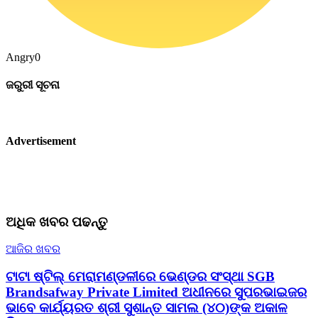
Angry
0
ଜରୁରୀ ସୂଚନା
Advertisement
ଅଧିକ ଖବର ପଢନ୍ତୁ
ଆଜିର ଖବର
ଟାଟା ଷ୍ଟିଲ୍ ମେରାମଣ୍ଡଳୀରେ ଭେଣ୍ଡର ସଂସ୍ଥା SGB
Brandsafway Private Limited ଅଧୀନରେ ସୁପରଭାଇଜର
ଭାବେ କାର୍ଯ୍ୟରତ ଶ୍ରୀ ସୁଶାନ୍ତ ସାମଲ (୪୦)ଙ୍କ ଅକାଳ