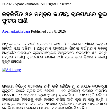
© 2025 Apanakakhabra. All Rights Reserved.
ନବନିର୍ମିତ ୫୫ ନମ୍ବର ଜାତୀୟ ରାଜପଥରେ ଦୁଇ
ଫୁଟର ପାଣି
Apanankakhabara
Published July 8, 2026
ଅନୁଗୋଳ,ତା ୮-୮-୨୬( ଶ୍ୟାମଘନ ନାଏକ ) : ଲଗାଣ ବର୍ଷାରେ ବେହାଲ
ହେଉଛି ସାରା ଓଡ଼ିଶା । ଅନୁଗୋଳ ଅନୁଗୋଳ ଜିଲ୍ଲା ବଅଁରପାଳ ବ୍ଲକ୍
ଅନ୍ତର୍ଗତ ଗଡସନ୍ତି ଗ୍ରାମପଞ୍ଚାୟତ ଅଞ୍ଚଳରେ ନବନିର୍ମିତ ୫୫ ନମ୍ବ
ନମ୍ବର ଜାତୀୟ ରାଜପଥରେ ଲଗାଣ ବର୍ଷା ପ୍ରଭାବରେ ବିଶାଳ ଜଳାଶୟ
ସୃଷ୍ଟି ହୋଇଛି ।
ରାସ୍ତାର ବିଭିନ୍ନ ସ୍ଥାନରେ ପାଣି ଭରି ରହିଥ‌ିବାରୁ ଯାତାୟାତ ବ୍ୟବସ୍ଥା
ଗୁରୁତର ଭାବେ ପ୍ରଭାବିତ ହେଉଛି । ଏହି ଜଳାଶୟ ଭିତରେ ରାସ୍ତାର
ଅବସ୍ଥା । ଦୃ ଶ୍ୟମାନ ହେଉନଥିବାରୁ ଦୁଇଚକିଆ ଓ ଯାନ ଚାରି ଚକି ଆ
ଚାଳକମାନେ ଜୀବନକୁ ବାଜି ଲଗାଇ ରାସ୍ତା ଅତି କ୍ର ମ କରୁ ଛନ୍ତି ।
ସାମାନ୍ୟ ଅସାବଧାନତା ବଡ଼ ଧରଣର ଦୁର୍ଘଟଣାର କାରଣ ପାଲଟିପାରେ
ବୋଲି ସ୍ଥାନୀୟ ଲୋକେ ଆଶଙ୍କା ପ୍ରକାଶ କରିଛନି ଛନ୍ତି ।