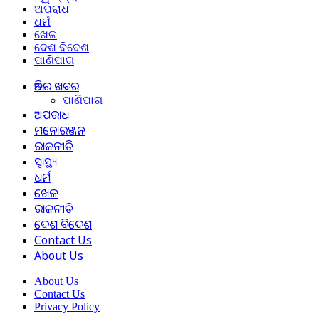
ଅପରାଧ
ଧର୍ମ
ଖେଳ
ଦେଶ ବିଦେଶ
ପାଣିପାଗ
ଆଜିର ଖବର
ପାଣିପାଗ
ଅପରାଧ
ମନୋରଞ୍ଜନ
ରାଜନୀତି
ସ୍ୱାସ୍ଥ୍ୟ
ଧର୍ମ
ଖେଳ
ରାଜନୀତି
ଦେଶ ବିଦେଶ
Contact Us
About Us
About Us
Contact Us
Privacy Policy