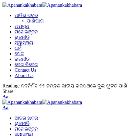
ଆଜିର ଖବର
ପାଣିପାଗ
ଅପରାଧ
ମନୋରଞ୍ଜନ
ରାଜନୀତି
ସ୍ୱାସ୍ଥ୍ୟ
ଧର୍ମ
ଖେଳ
ରାଜନୀତି
ଦେଶ ବିଦେଶ
Contact Us
About Us
Reading:
ନବନିର୍ମିତ ୫୫ ନମ୍ବର ଜାତୀୟ ରାଜପଥରେ ଦୁଇ ଫୁଟର ପାଣି
Share
Aa
Aa
ଆଜିର ଖବର
ରାଜନୀତି
ମନୋରଞ୍ଜନ
ସ୍ୱାସ୍ଥ୍ୟ