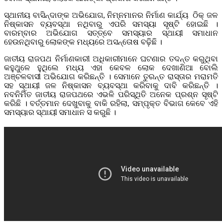
ସ୍ଥାନୀୟ ବାସିନ୍ଦାଙ୍କ ଅଭିଯୋଗ, ନିମ୍ନମାନର ନିର୍ମାଣ କାର୍ଯ୍ୟ ଠିକ୍ ଜଳ
ନିଷ୍କାସନ ବ୍ୟବସ୍ଥା ନଥିବାରୁ ଏପରି ସମସ୍ୟା ସୃଷ୍ଟି ହୋଇଛି ।
ବାରମ୍ବାର ଅଭିଯୋଗ ସତ୍ତ୍ବେ ସମସ୍ୟାର ସ୍ଥାୟୀ ସମାଧାନ
ହେଉନଥିବାରୁ ଲୋକଙ୍କ ମଧ୍ୟରେ ଅସନ୍ତୋଷ ବଢ଼ିଛି ।
ଜାତୀୟ ରାଜପଥ ନିର୍ମାଣକାରୀ ଅଧିକାରୀମାନେ ଘଟଣାର ତଦନ୍ତ କରୁଥିବା
କହୁଥୁଳେ ହୁଥିଲେ ମଧ୍ୟ ଏହା କେବଳ ଲୋକ ଦେଖାଣିଆ ବୋଲି
ଅଞ୍ଚଳବାସୀ ଅଭିଯୋଗ କରିଛନ୍ତି । ସେମାନେ ତୁରନ୍ତ ରାସ୍ତାର ମରାମତି
ସହ ସ୍ଥାୟୀ ଜଳ ନିଷ୍କାସନ ବ୍ୟବସ୍ଥା କରିବାକୁ ଦାବି କରିଛନ୍ତି ।
ନବନିର୍ମିତ ଜାତୀୟ ରାଜପଥରେ ଏଭଳି ପରିସ୍ଥିତି ଅନେକ ପ୍ରଶ୍ନ ସୃଷ୍ଟି
କରିଛି । ବର୍ତ୍ତମାନ ଦେଖୁବାକୁ ବାକି ରହିଲା, ସମ୍ପୃକ୍ତ ବିଭାଗ କେବେ ଏହି
ସମସ୍ୟାର ସ୍ଥାୟୀ ସମାଧାନ ସ କରୁଛି ।