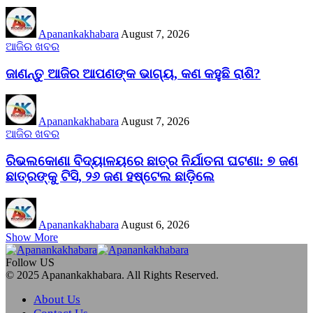
Apanankakhabara
August 7, 2026
ଆଜିର ଖବର
ଜାଣନ୍ତୁ ଆଜିର ଆପଣଙ୍କ ଭାଗ୍ୟ, କଣ କହୁଛି ରାଶି?
Apanankakhabara
August 7, 2026
ଆଜିର ଖବର
ରିଭଲକୋଣା ବିଦ୍ୟାଳୟରେ ଛାତ୍ର ନିର୍ଯାତନା ଘଟଣା: ୭ ଜଣ
ଛାତ୍ରଙ୍କୁ ଟିସି, ୨୬ ଜଣ ହଷ୍ଟେଲ ଛାଡ଼ିଲେ
Apanankakhabara
August 6, 2026
Show More
Follow US
© 2025 Apanankakhabara. All Rights Reserved.
About Us