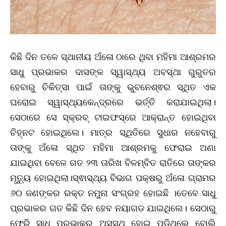
କିଛି ଦିନ ତଳେ ସ୍ଥାନୀୟ ଅଁଳୋ ଠାରେ ଥିବା ମହିମା ଆଶ୍ରମର
ସାଧୁ ପ୍ରଭାକର ଦାସଙ୍କ ସ୍ୱାସ୍ଥ୍ୟ ଅବସ୍ଥା ଗୁରୁତର
ହେବାରୁ ଚିକିତ୍ସା ପାଇଁ ତାଙ୍କୁ ଭୁବନେଶ୍ଵର ସ୍ଥିତ ଏକ
ଘରୋଇ ସ୍ୱାସ୍ଥ୍ୟକେନ୍ଦ୍ରରେ ଭର୍ତ୍ତି କରାଯାଇଥିଲା।
ସେଠାରେ ସେ ସ୍କ୍ରବ୍ ଟାଇଫସ୍‌ରେ ଆକ୍ରାନ୍ତ ହୋଇଥିବା
ଚିହ୍ନଟ ହୋଇଥିଲେ। ମାତ୍ର ସ୍ଥିତିରେ ସୁଧାର ନହେବାରୁ
ତାଙ୍କୁ ଅଁଳୋ ସ୍ଥିତ ମହିମା ଆଶ୍ରମକୁ ଫେରାଇ ଅଣା
ଯାଇଥିବା ବେଳେ ଗତ ୨୩ ତାରିଖ ବିଳମ୍ବିତ ରାତିରେ ତାଙ୍କର
ମୃତ୍ୟୁ ହୋଇଥିଲା।ସ୍ଵାସ୍ଥ୍ୟ ବିଭାଗ ପକ୍ଷରୁ ଅଁଳୋ ଗ୍ରାମର
୬୦ ଜଣଙ୍କର ରକ୍ତ ନମୁନା ସଂଗ୍ରହ ହୋଇଛି ।ତେବେ ସାଧୁ
ପ୍ରଭାକର ଗତ କିଛି ଦିନ ହେବ ନୟାଗଡ ଯାଇଥିଲେ। ସେଠାରୁ
ଫେରି ସାଧୁ ପ୍ରଭାକର ଅସୁସ୍ଥ ହୋଇ ପଡିଥିଲେ ବୋଲି