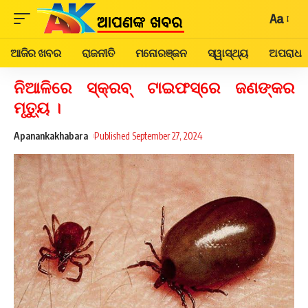
Aa
ଆଜିର ଖବର
ରାଜନୀତି
ମନୋରଞ୍ଜନ
ସ୍ୱାସ୍ଥ୍ୟ
ଅପରାଧ
ନିଆଳିରେ ସ୍କ୍ରବ୍ ଟାଇଫସ୍‌ରେ ଜଣଙ୍କର
ମୃତ୍ୟୁ ।
Apanankakhabara
Published September 27, 2024