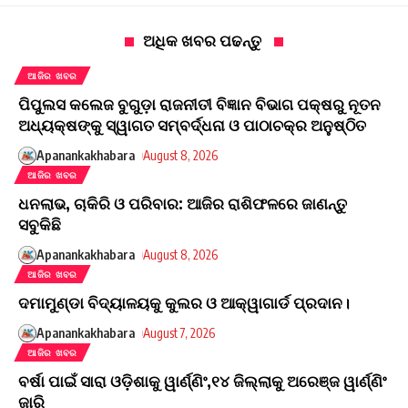
ଅଧିକ ଖବର ପଢନ୍ତୁ
ଆଜିର ଖବର
ପିପୁଲସ କଲେଜ ବୁଗୁଡ଼ା ରାଜନୀତୀ ବିଜ୍ଞାନ ବିଭାଗ ପକ୍ଷରୁ ନୂତନ
ଅଧ୍ୟକ୍ଷଙ୍କୁ ସ୍ୱାଗତ ସମ୍ବର୍ଦ୍ଧନା ଓ ପାଠାଚକ୍ର ଅନୁଷ୍ଠିତ
Apanankakhabara
August 8, 2026
ଆଜିର ଖବର
ଧନଲାଭ, ଚାକିରି ଓ ପରିବାର: ଆଜିର ରାଶିଫଳରେ ଜାଣନ୍ତୁ
ସବୁକିଛି
Apanankakhabara
August 8, 2026
ଆଜିର ଖବର
ଦମାମୁଣ୍ଡା ବିଦ୍ୟାଳୟକୁ କୁଲର ଓ ଆକ୍ୱାଗାର୍ଡ ପ୍ରଦାନ।
Apanankakhabara
August 7, 2026
ଆଜିର ଖବର
ବର୍ଷା ପାଇଁ ସାରା ଓଡ଼ିଶାକୁ ୱାର୍ଣ୍ଣିଂ,୧୪ ଜିଲ୍ଲାକୁ ଅରେଞ୍ଜ ୱାର୍ଣ୍ଣିଂ
ଜାରି