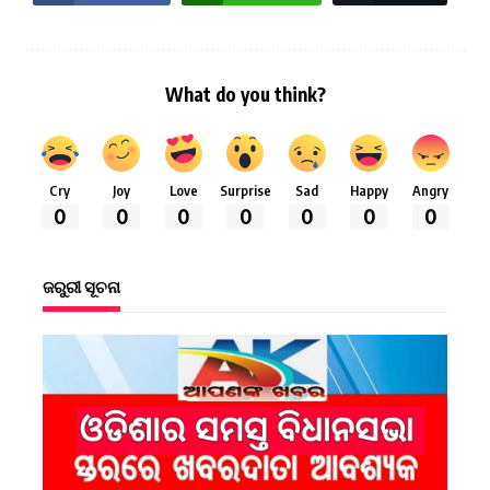
What do you think?
Cry
Joy
Love
Surprise
Sad
Happy
Angry
0
0
0
0
0
0
0
ଜରୁରୀ ସୂଚନା