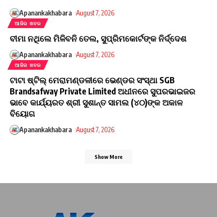
Apanankakhabara
August 7, 2026
ଆଜିର ଖବର
ବୀମା ନଥିଲେ ମିଳିବନି ତେଲ, ସୁପ୍ରିମକୋର୍ଟଙ୍କ ନିର୍ଦ୍ଦେଶ
Apanankakhabara
August 7, 2026
ଆଜିର ଖବର
ଟାଟା ଷ୍ଟିଲ୍ ମେରାମଣ୍ଡଳୀରେ ଭେଣ୍ଡର ସଂସ୍ଥା SGB
Brandsafway Private Limited ଅଧୀନରେ ସୁପରଭାଇଜର
ଭାବେ କାର୍ଯ୍ୟରତ ଶ୍ରୀ ସୁଶାନ୍ତ ସାମଲ (୪୦)ଙ୍କ ଅକାଳ
ବିୟୋଗ
Apanankakhabara
August 7, 2026
Show More