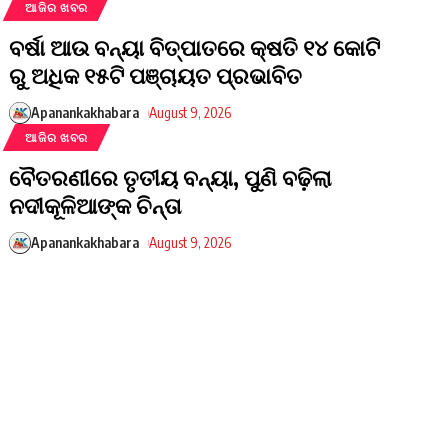
ଆଜିର ଖବର
ବର୍ଷା ଆଉ ବନ୍ୟା ବିତ୍ପାତରେ କ୍ଷତି ୧୪ କୋଟି
ରୁ ଅଧିକ ୧୫ଟି ପଞ୍ଚାୟତ ପ୍ରଭାବିତ
Apanankakhabara
August 9, 2026
ଆଜିର ଖବର
ବୈତରଣୀରେ ତୃତୀୟ ବନ୍ୟା, ପୁଣି ବଢ଼ିଲା
ନଦୀକୂଳିଆଙ୍କ ଚିନ୍ତା
Apanankakhabara
August 9, 2026