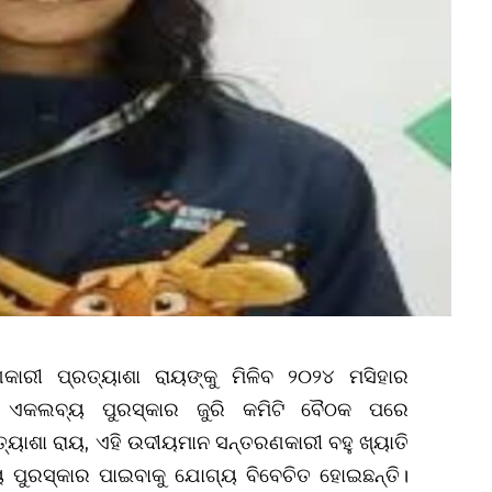
ଣକାରୀ ପ୍ରତ୍ୟାଶା ରାୟଙ୍କୁ ମିଳିବ ୨୦୨୪ ମସିହାର
ର ଏକଲବ୍ୟ ପୁରସ୍କାର ଜୁରି କମିଟି ବୈଠକ ପରେ
୍ୟାଶା ରାୟ, ଏହି ଉଦୀୟମାନ ସନ୍ତରଣକାରୀ ବହୁ ଖ୍ୟାତି
ୟ ପୁରସ୍କାର ପାଇବାକୁ ଯୋଗ୍ୟ ବିବେଚିତ ହୋଇଛନ୍ତି।