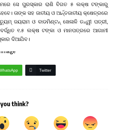
ମରେ ସେ ପୁରସ୍କାର ରାଶି ବିଗତ ୫ ଲକ୍ଷ ଟଙ୍କାରୁ
 ହେବେ। ତାଙ୍କ ସହ ଜାତୀୟ ଓ ଆର୍ନ୍ତଜାତୀୟ କ୍ଷେତ୍ରରେ
ୟୁମ୍ ଜୟରାମ ଓ ବାଡମିଣ୍ଟନ୍ ଖେଳାଳି ତନ୍ୱୀ ପତ୍ରୀ,
 ବର୍ଦ୍ଧିତ ୧.୫ ଲକ୍ଷ ଟଙ୍କା ଓ ମାନପତ୍ରରେ ଆଗାମୀ
୍କାର ଦିଆଯିବ।
WhatsApp
Twitter
you think?