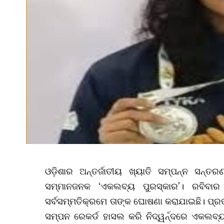
ଓଡ଼ିଶାର ଅନ୍ତର୍ଜାତୀୟ ଖ୍ୟାତି ସମ୍ପନ୍ନ ସନ୍ତର
ସମ୍ମାନଜନକ ‘ଏକଲବ୍ୟ ପୁରସ୍କାର’। ରବିବା
ସର୍ବସମ୍ମତିକ୍ରମେ ତାଙ୍କ ଘୋଷଣା କରାଯାଇଛି। ପ୍ରତ
ସମ୍ପନ ରେକର୍ଡ ହାସଲ କରି ନିଦ୍ୱର୍ନ୍ଦରେ ଏକଲବ୍