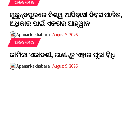
ଆଜିର ଖବର
ମୁକୁନ୍ଦପୁରରେ ବିଶ୍ୱ ଆଦିବାସୀ ଦିବସ ପାଳିତ,
ଅଧିକାର ପାଇଁ ଏକତାର ଆହ୍ୱାନ
Apanankakhabara
August 9, 2026
ଆଜିର ଖବର
କାମିକା ଏକାଦଶୀ, ଜାଣନ୍ତୁ ଏହାର ପୂଜା ବିଧି
Apanankakhabara
August 9, 2026