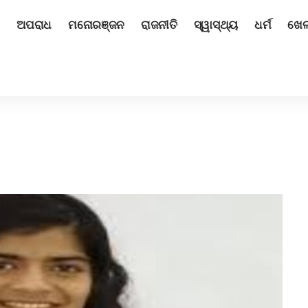
ଅପରାଧ
ମନୋରଞ୍ଜନ
ରାଜନୀତି
ସ୍ୱାସ୍ଥ୍ୟ
ଧର୍ମ
ଖେ