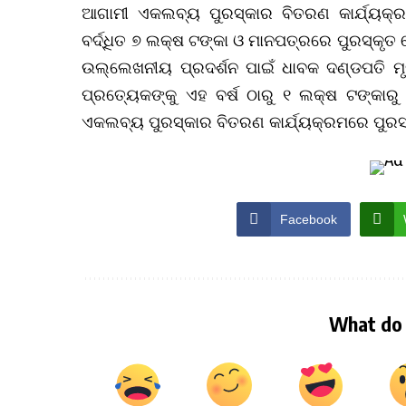
ଆଗାମୀ ଏକଲବ୍ୟ ପୁରସ୍କାର ବିତରଣ କାର୍ଯ୍ୟକ୍ର
ବର୍ଦ୍ଧିତ ୭ ଲକ୍ଷ ଟଙ୍କା ଓ ମାନପତ୍ରରେ ପୁରସ୍କୃତ
ଉଲ୍ଲେଖନୀୟ ପ୍ରଦର୍ଶନ ପାଇଁ ଧାବକ ଦଣ୍ଡପତି ମୃତ୍
ପ୍ରତ୍ୟେକଙ୍କୁ ଏହ ବର୍ଷ ଠାରୁ ୧ ଲକ୍ଷ ଟଙ୍କାରୁ
ଏକଲବ୍ୟ ପୁରସ୍କାର ବିତରଣ କାର୍ଯ୍ୟକ୍ରମରେ ପୁରସ
Facebook
What do 