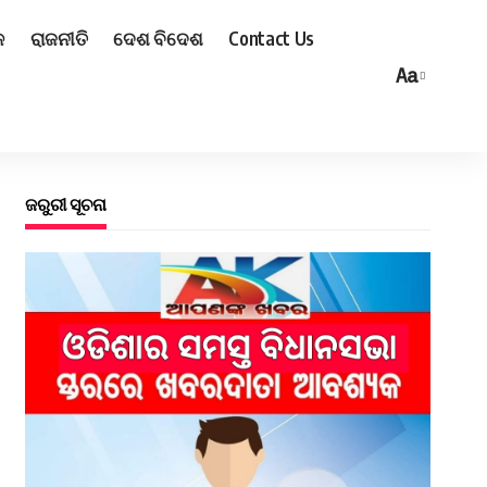
ଳ
ରାଜନୀତି
ଦେଶ ବିଦେଶ
Contact Us
Aa
ଜରୁରୀ ସୂଚନା