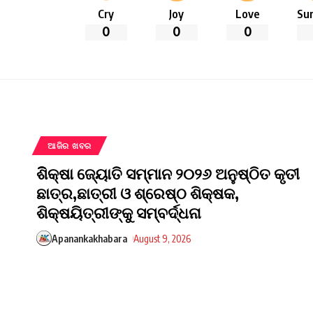
Cry
Joy
Love
Sur
0
0
0
ଆଜିର ଖବର
ଶିିକ୍ଷା ଜ୍ୟୋତି ସମ୍ମାନ ୨୦୨୬ ଅନୁଷ୍ଠିତ କୃତୀ
ଛାତ୍ର,ଛାତ୍ରୀ ଓ ଶ୍ରେଷ୍ଠ ଶିକ୍ଷକ,
ଶିକ୍ଷୟିତ୍ରୀଙ୍କୁ ସମ୍ବର୍ଦ୍ଧନା
Apanankakhabara
August 9, 2026