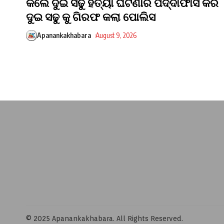
କଲେ ଦୁଇ ସଢୁ ହତ୍ୟା ଘଟଣାର ପର୍ଦ୍ଦାଫାସ କରି
ଦୁଇ ସଢୁ କୁ ଗିରଫ କଲା ପୋଲିସ
Apanankakhabara
August 9, 2026
© 2025 Apanankakhabara. All Rights Reserved.