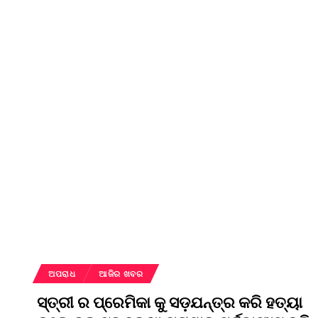
ଅପରାଧ
ଆଜିର ଖବର
ସ୍ତ୍ରୀ ର ପ୍ରେମିକା କୁ ସଡ଼ଯନ୍ତ୍ର କରି ହତ୍ୟା