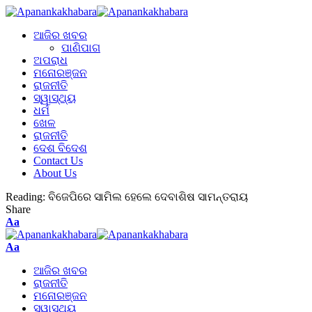
ଆଜିର ଖବର
ପାଣିପାଗ
ଅପରାଧ
ମନୋରଞ୍ଜନ
ରାଜନୀତି
ସ୍ୱାସ୍ଥ୍ୟ
ଧର୍ମ
ଖେଳ
ରାଜନୀତି
ଦେଶ ବିଦେଶ
Contact Us
About Us
Reading:
ବିଜେପିରେ ସାମିଲ ହେଲେ ଦେବାଶିଷ ସାମନ୍ତରାୟ
Share
Aa
Aa
ଆଜିର ଖବର
ରାଜନୀତି
ମନୋରଞ୍ଜନ
ସ୍ୱାସ୍ଥ୍ୟ