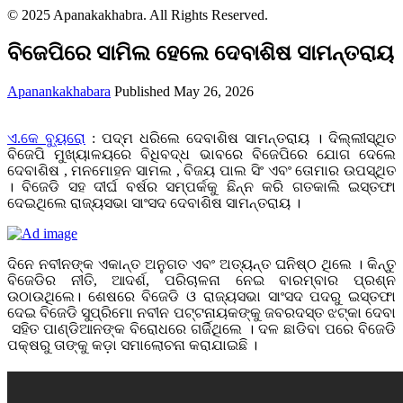
© 2025 Apanakakhabra. All Rights Reserved.
ବିଜେପିରେ ସାମିଲ ହେଲେ ଦେବାଶିଷ ସାମନ୍ତରାୟ
Apanankakhabara
Published May 26, 2026
ଏ.କେ ବ୍ୟୁରୋ
: ପଦ୍ମ ଧରିଲେ ଦେବାଶିଷ ସାମନ୍ତରାୟ । ଦିଲ୍ଲୀସ୍ଥିତ
ବିଜେପି ମୁଖ୍ୟାଳୟରେ ବିଧିବଦ୍ଧ ଭାବରେ ବିଜେପିରେ ଯୋଗ ଦେଲେ
ଦେବାଶିଷ , ମନମୋହନ ସାମଲ , ବିଜୟ ପାଲ ସିଂ ଏବଂ ତୋମାର ଉପସ୍ଥିତ
। ବିଜେଡି ସହ ଦୀର୍ଘ ବର୍ଷର ସମ୍ପର୍କକୁ ଛିନ୍ନ କରି ଗତକାଲି ଇସ୍ତଫା
ଦେଇଥିଲେ ରାଜ୍ୟସଭା ସାଂସଦ ଦେବାଶିଷ ସାମନ୍ତରାୟ ।
ଦିନେ ନବୀନଙ୍କ ଏକାନ୍ତ ଅନୁଗତ ଏବଂ ଅତ୍ୟନ୍ତ ଘନିଷ୍ଠ ଥିଲେ । କିନ୍ତୁ
ବିଜେଡିର ନୀତି, ଆଦର୍ଶ, ପରିଚାଳନା ନେଇ ବାରମ୍ବାର ପ୍ରଶ୍ନ
ଉଠାଉଥିଲେ। ଶେଷରେ ବିଜେଡି ଓ ରାଜ୍ୟସଭା ସାଂସଦ ପଦରୁ ଇସ୍ତଫା
ଦେଇ ବିଜେଡି ସୁପ୍ରିମୋ ନବୀନ ପଟ୍ଟନାୟକଙ୍କୁ ଜବରଦସ୍ତ ଝଟ୍‌କା ଦେବା
ସହିତ ପାଣ୍ଡିଆନଙ୍କ ବିରୋଧରେ ଗର୍ଜିଥିଲେ । ଦଳ ଛାଡିବା ପରେ ବିଜେଡି
ପକ୍ଷରୁ ତାଙ୍କୁ କଡ଼ା ସମାଲୋଚନା କରାଯାଇଛି ।