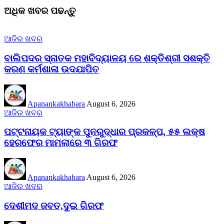
ଅଧିକ ଖବର ପଢନ୍ତୁ
ଆଜିର ଖବର
ବାଲିପଦର ସ୍ନାତକ ମହାବିଦ୍ୟାଳୟ ରେ ଶକ୍ତିଶ୍ରୀ ସଶକ୍ତି
କରଣ କର୍ମଶାଳା ଉଦଯାପିତ
Apanankakhabara
August 6, 2026
ଆଜିର ଖବର
ପଟ୍ଟନାୟକ ଟ୍ୟାଙ୍କ ପୁନରୁଦ୍ଧାର ପ୍ରକଳ୍ପ, ୫୫ ଲକ୍ଷ
ହେରଫେର ମାମଲାରେ ୩ ଗିରଫ
Apanankakhabara
August 6, 2026
ଆଜିର ଖବର
ଦେଶୀମଦ ଜବତ,ଦୁଇ ଗିରଫ