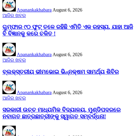
Apanankakhabara
August 6, 2026
ଆଜିର ଖବର
ଗୁମ୍ଫାର ୯୦ ଫୁଟ୍ ତଳେ ରହିଛି ଏମିତି ଏକ ରହସ୍ୟ, ଯାହା ଆଜି
ବି ବିଜ୍ଞାନକୁ କରେ ଚକିତ !
Apanankakhabara
August 6, 2026
ଆଜିର ଖବର
ବ୍ଲକ୍‌ସ୍ତରୀୟ ଭୀମଭୋଇ ଭିନ୍ନକ୍ଷମ ସାମର୍ଥ୍ୟ ଶିବିର
Apanankakhabara
August 6, 2026
ଆଜିର ଖବର
ସରକାରୀ ଉଚ୍ଚ ମାଧ୍ୟମିକ ବିଦ୍ୟାଳୟ, ମୁଣ୍ଡିପଦରରେ
ନବାଗତ ଛାତ୍ରଛାତ୍ରୀଙ୍କୁ ସ୍ୱାଗତ ସମ୍ବର୍ଦ୍ଧନା!