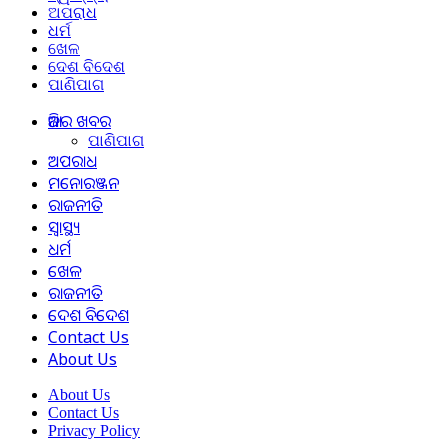
ଅପରାଧ
ଧର୍ମ
ଖେଳ
ଦେଶ ବିଦେଶ
ପାଣିପାଗ
ଆଜିର ଖବର
ପାଣିପାଗ
ଅପରାଧ
ମନୋରଞ୍ଜନ
ରାଜନୀତି
ସ୍ୱାସ୍ଥ୍ୟ
ଧର୍ମ
ଖେଳ
ରାଜନୀତି
ଦେଶ ବିଦେଶ
Contact Us
About Us
About Us
Contact Us
Privacy Policy