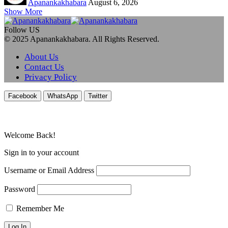
Apanankakhabara
August 6, 2026
Show More
Follow US
© 2025 Apanankakhabara. All Rights Reserved.
About Us
Contact Us
Privacy Policy
Facebook
WhatsApp
Twitter
Welcome Back!
Sign in to your account
Username or Email Address
Password
Remember Me