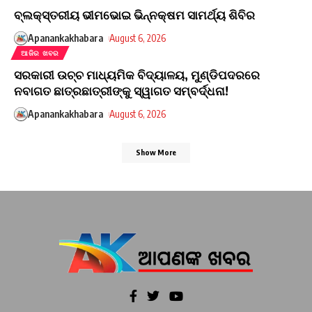
ବ୍ଲକ୍‌ସ୍ତରୀୟ ଭୀମଭୋଇ ଭିନ୍ନକ୍ଷମ ସାମର୍ଥ୍ୟ ଶିବିର
Apanankakhabara
August 6, 2026
ଆଜିର ଖବର
ସରକାରୀ ଉଚ୍ଚ ମାଧ୍ୟମିକ ବିଦ୍ୟାଳୟ, ମୁଣ୍ଡିପଦରରେ
ନବାଗତ ଛାତ୍ରଛାତ୍ରୀଙ୍କୁ ସ୍ୱାଗତ ସମ୍ବର୍ଦ୍ଧନା!
Apanankakhabara
August 6, 2026
Show More