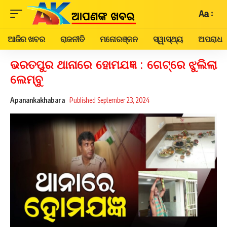
Aa
ଆଜିର ଖବର
ରାଜନୀତି
ମନୋରଞ୍ଜନ
ସ୍ୱାସ୍ଥ୍ୟ
ଅପରାଧ
ଭରତପୁର ଥାନାରେ ହୋମଯଜ୍ଞ : ଗେଟ୍‌ରେ ଝୁଲିଲା
ଲେମ୍ବୁ
Apanankakhabara
Published September 23, 2024