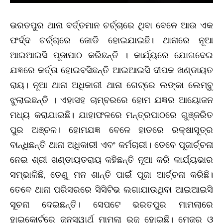
ଭରତପୁର ଥାନା ବର୍ତ୍ତମାନ ଚର୍ଚ୍ଚାରେ ଥିବା ବେଳେ ଆଉ ଏକ
ଫର୍ଦ୍ଦ ଚର୍ଚ୍ଚାରେ ଜୋଡି ହୋଇଯାଇଛି। ଥାନାରେ ନୂଆ
ଆଇଆଇସି ପୂଜାପାଠ କରିଛନ୍ତି । କାର୍ଯ୍ୟରେ ଯୋଗଦେଇ
ଯଜ୍ଞରେ କର୍ତ୍ତା ହୋଇବସିଛନ୍ତି ଆଇଆଇସି ଦୀପକ ଖଣ୍ଡାୟତ
ରାୟ। ନୂଆ ଥାନା ଅଧିକାରୀ ଥାନା ଗେଟ୍‌ରେ ଲଙ୍କା ଲେମ୍ବୁ
ଝୁଲାଇଛନ୍ତି । ଏହାସହ ଚାମ୍ବରରେ ହୋମ ଯଜ୍ଞର ଆୟୋଜନ
ମଧ୍ୟ କରାଯାଇଛି। ଯାହାଫଳରେ ମନ୍ତ୍ରପାଠରେ ଗୁଞ୍ଜରିତ
ପୁର ଅଞ୍ଚଳ। ହୋମଯଜ୍ଞ ବେଳେ ହାତରେ ରକ୍ଷାସୂତ୍ର
ବାନ୍ଧିଛନ୍ତି ଥାନା ଅଧିକାରୀ ଏବଂ କର୍ମଚାରୀ। ତେବେ ପୂଜାର୍ଚ୍ଚନା
ନେଇ ଶ୍ରୀ ଖଣ୍ଡାୟତରାୟ କହିଛନ୍ତି ନୂଆ କରି କାର୍ଯ୍ୟଭାର
ସମ୍ଭାଳିଛି, ତେଣୁ ମନ ଶାନ୍ତି ପାଇଁ ପୂଜା ଆର୍ଚ୍ଚନା କରିଛି।
ତେବେ ଥାନା ପରିସରରେ ସିସିଟିଭ ଲଗାଯାଉଥିବା ଆଇଆଇସି
ସୂଚନା ଦେଇଛନ୍ତି। ସେପଟେ ଭରତପୁର ମାମଲାରେ
ହାଇକୋର୍ଟରେ ଜନସ୍ୱାର୍ଥ ମାମଲା ରୁଜୁ ହୋଇଛି। ମେଜର ଓ