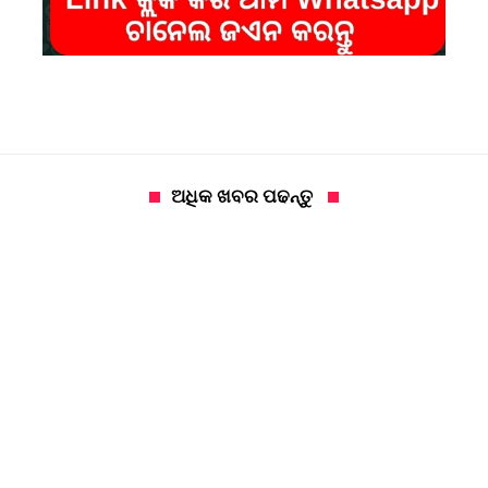
ଅଧିକ ଖବର ପଢନ୍ତୁ