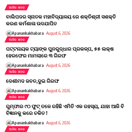
ଆଜିର ଖବର
ବାଲିପଦର ସ୍ନାତକ ମହାବିଦ୍ୟାଳୟ ରେ ଶକ୍ତିଶ୍ରୀ ସଶକ୍ତି
କରଣ କର୍ମଶାଳା ଉଦଯାପିତ
Apanankakhabara
August 6, 2026
ଆଜିର ଖବର
ପଟ୍ଟନାୟକ ଟ୍ୟାଙ୍କ ପୁନରୁଦ୍ଧାର ପ୍ରକଳ୍ପ, ୫୫ ଲକ୍ଷ
ହେରଫେର ମାମଲାରେ ୩ ଗିରଫ
Apanankakhabara
August 6, 2026
ଆଜିର ଖବର
ଦେଶୀମଦ ଜବତ,ଦୁଇ ଗିରଫ
Apanankakhabara
August 6, 2026
ଆଜିର ଖବର
ଗୁମ୍ଫାର ୯୦ ଫୁଟ୍ ତଳେ ରହିଛି ଏମିତି ଏକ ରହସ୍ୟ, ଯାହା ଆଜି ବି
ବିଜ୍ଞାନକୁ କରେ ଚକିତ !
Apanankakhabara
August 6, 2026
ଆଜିର ଖବର