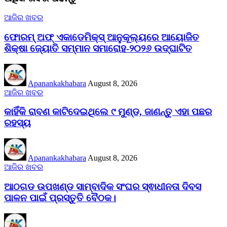
ଆଜିର ଖବର
ଫୋରମ୍ ଅଫ୍ ଏକାଡେମିକ୍ସ୍ ଆନୁକୂଲ୍ୟରେ ଆୟୋଜିତ
ଶିକ୍ଷା ଜ୍ୟୋତି ସମ୍ମାନ ସମାରୋହ-୨୦୨୬ ଉଦ୍ଘାଟିତ
Apanankakhabara
August 8, 2026
ଆଜିର ଖବର
କାହିଁକି ରାବଣ କାଟିଦେଇଥିଲେ ୯ ମୁଣ୍ଡ, ଜାଣନ୍ତୁ ଏହା ପଛର
ରହସ୍ୟ
Apanankakhabara
August 8, 2026
ଆଜିର ଖବର
ଆଠଗଡ ଉପଖଣ୍ଡ ସାମ୍ବାଦିକ ସଂଘର ସ୍ଵାଧୀନତା ଦିବସ
ପାଳନ ପାଇଁ ପ୍ରସ୍ତୁତି ବୈଠକ।