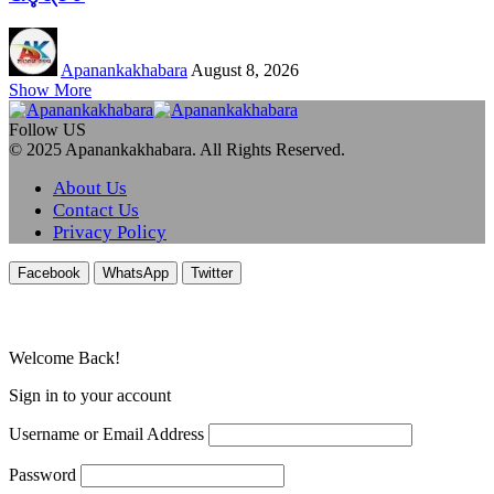
Apanankakhabara
August 8, 2026
Show More
Follow US
© 2025 Apanankakhabara. All Rights Reserved.
About Us
Contact Us
Privacy Policy
Facebook
WhatsApp
Twitter
Welcome Back!
Sign in to your account
Username or Email Address
Password