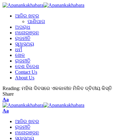
ଆଜିର ଖବର
ପାଣିପାଗ
ଅପରାଧ
ମନୋରଞ୍ଜନ
ରାଜନୀତି
ସ୍ୱାସ୍ଥ୍ୟ
ଧର୍ମ
ଖେଳ
ରାଜନୀତି
ଦେଶ ବିଦେଶ
Contact Us
About Us
Reading:
ମହିଳା ଦିବସରେ ଏକକାଳୀନ ମିଳିବ ଦ୍ବିତୀୟ କିସ୍ତି
Share
Aa
Aa
ଆଜିର ଖବର
ରାଜନୀତି
ମନୋରଞ୍ଜନ
ସ୍ୱାସ୍ଥ୍ୟ