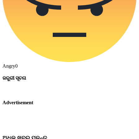
Angry
0
ଜରୁରୀ ସୂଚନା
Advertisement
ଅଧିକ ଖବର ପଢନ୍ତୁ