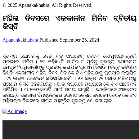
© 2025 Apanakakhabra. All Rights Reserved.
ମହିଳା ଦିବସରେ ଏକକାଳୀନ ମିଳିବ ଦ୍ବିତୀୟ
କିସ୍ତି
Apanankakhabara
Published September 25, 2024
ସୁଭଦ୍ରା ଯୋଜନାକୁ ନେଇ ବଡ଼ ଅପଡେଟ୍‌ ଦେଲେ ଉପମୁଖ୍ୟମନ୍ତ୍ରୀ
ପ୍ରଭାତୀ ପରିଡ଼ା। ସେ କହିଛନ୍ତି ମାର୍ଚ୍ଚ ୮ ପୂର୍ବରୁ ସୁଭଦ୍ରା ଯୋଜନାର
ସମସ୍ତ ହିତାଧିକାରୀଙ୍କୁ ପ୍ରଦାନ କରାଯିବ ପ୍ରଥମ କିସ୍ତି । କିନ୍ତୁ ଦ୍ବିତୀୟ
କିସ୍ତି ଏକକାଳୀନ ମହିଳା ଦିବସ ଦିନ କୋଟିଏ ମହିଳାଙ୍କୁ ପ୍ରଦାନ କରାଯିବ
। ୯୨ ଲକ୍ଷ ଆବେଦନ କରିସାରିଲେଣି । ୨୫ ଲକ୍ଷ ୧୧ ହଜାର ମହିଳାଙ୍କୁ
ପ୍ରଥମ କିସ୍ତି ଦେଇସାରିଛୁ । ଆଉ ସପ୍ତାହେ ମଧ୍ୟରେ କୋଟିଏ ଆବେଦନ
ଆସିଯିବ । ଇ-କେଓ୍ବାଇସି ପାଇଁ ସମୟ ଲାଗୁଛି । ଯେଉଁମାନେ ଆବେଦନ
କରିଛନ୍ତି ସରକାର ସମସ୍ତଙ୍କର ଭେରିଫିକେସନ କରିବେ। ତେବେ କୋଟିଏ
ମହିଳାଙ୍କ ନିକଟରେ ଶୀଘ୍ର ପହଞ୍ଚିବ ସୁଭଦ୍ରା ଯୋଜନା ଲାଭ ।