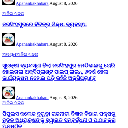
Apanankakhabara
August 8, 2026
ଆଜିର ଖବର
ନରସିଂହପୁରରେ ବିଚିତ୍ର ଶିକ୍ଷା ବ୍ୟବସ୍ଥା
Apanankakhabara
August 8, 2026
ଅପରାଧ
ଆଜିର ଖବର
ସୁରକ୍ଷା ବ୍ୟବସ୍ଥା ଢିଲା ନରସିଂହପୁର ମେଡିକାଲରୁ ଚୋରି
ହୋଇଗଲା ଅକ୍ସିପ୍ଲାଣ୍ଟ ପାଇପ୍ ଲାଇନ୍, ୬ବର୍ଷ ହେଲା
କାର୍ଯ୍ୟକ୍ଷମ ନହୋଇ ପଡ଼ି ରହିଛି ଅକ୍ସିପ୍ଲାଣ୍ଟ
Apanankakhabara
August 8, 2026
ଆଜିର ଖବର
ପିପୁଲସ କଲେଜ ବୁଗୁଡ଼ା ରାଜନୀତୀ ବିଜ୍ଞାନ ବିଭାଗ ପକ୍ଷରୁ
ନୂତନ ଅଧ୍ୟକ୍ଷଙ୍କୁ ସ୍ୱାଗତ ସମ୍ବର୍ଦ୍ଧନା ଓ ପାଠାଚକ୍ର
ଅନୁଷ୍ଠିତ