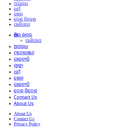
ଅପରାଧ
ଧର୍ମ
ଖେଳ
ଦେଶ ବିଦେଶ
ପାଣିପାଗ
ଆଜିର ଖବର
ପାଣିପାଗ
ଅପରାଧ
ମନୋରଞ୍ଜନ
ରାଜନୀତି
ସ୍ୱାସ୍ଥ୍ୟ
ଧର୍ମ
ଖେଳ
ରାଜନୀତି
ଦେଶ ବିଦେଶ
Contact Us
About Us
About Us
Contact Us
Privacy Policy