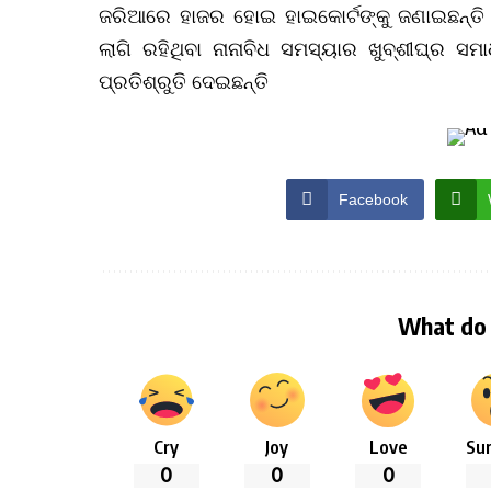
ଜରିଆରେ ହାଜର ହୋଇ ହାଇକୋର୍ଟଙ୍କୁ ଜଣାଇଛନ୍ତି ରା
ଲାଗି ରହିଥିବା ନାନାବିଧ ସମସ୍ୟାର ଖୁବ୍‌ଶୀଘ୍ର ସମ
ପ୍ରତିଶ୍ରୁତି ଦେଇଛନ୍ତି
Facebook
What do 
Cry
Joy
Love
Sur
0
0
0