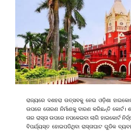
ରାଜ୍ୟରେ ଦଶହରା ଉତ୍ସବକୁ ନେଇ ଓଡ଼ିଶା ହାଇକୋର୍ଟ କ
ଉପରେ ତୋରଣ ନିର୍ମାଣକୁ ବାରଣ କରିଛନ୍ତି କୋର୍ଟ। ଶ
ତାର ରାସ୍ତା ଉପରେ ନପକେଇବା ଲାଗି ହାଇକୋର୍ଟ ନିର୍ଦ୍
ବିପର୍ଯ୍ୟସ୍ତ ହୋଇପଡିଥିବା ରାସ୍ତାଘାଟ ଗୁଡିକ ବ