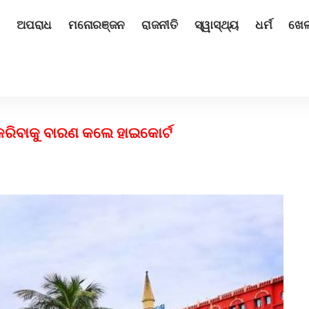
ଅପରାଧ
ମନୋରଞ୍ଜନ
ରାଜନୀତି
ସ୍ୱାସ୍ଥ୍ୟ
ଧର୍ମ
ଖେ
 କରିବାକୁ ବାରଣ କଲେ ହାଇକୋର୍ଟ