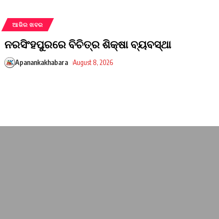
ଆଜିର ଖବର
ନରସିଂହପୁରରେ ବିଚିତ୍ର ଶିକ୍ଷା ବ୍ୟବସ୍ଥା
Apanankakhabara
August 8, 2026