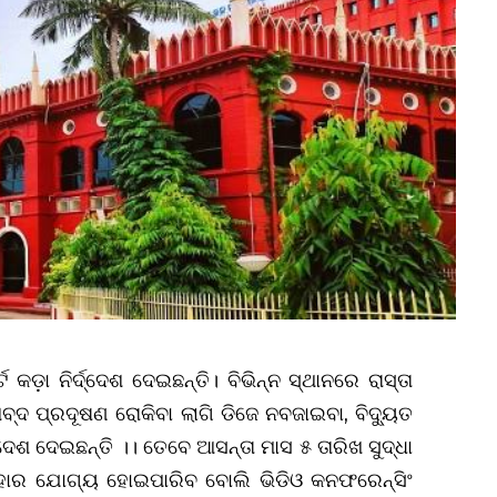
ଡ଼ା ନିର୍ଦ୍ଦେଶ ଦେଇଛନ୍ତି। ବିଭିନ୍ନ ସ୍ଥାନରେ ରାସ୍ତା
ବ୍ଦ ପ୍ରଦୂଷଣ ରୋକିବା ଲାଗି ଡିଜେ ନବଜାଇବା, ବିଦ୍ୟୁତ
ଦେଶ ଦେଇଛନ୍ତି ।। ତେବେ ଆସନ୍ତା ମାସ ୫ ତାରିଖ ସୁଦ୍ଧା
୍ୟବହାର ଯୋଗ୍ୟ ହୋଇପାରିବ ବୋଲି ଭିଡିଓ କନଫରେନ୍ସିଂ