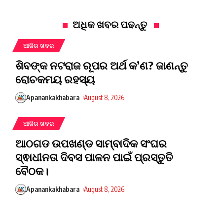
ଅଧିକ ଖବର ପଢନ୍ତୁ
ଆଜିର ଖବର
ଶିବଙ୍କ ନଟରାଜ ରୂପର ଅର୍ଥ କ’ଣ? ଜାଣନ୍ତୁ
ରୋଚକମୟ ରହସ୍ୟ
Apanankakhabara
August 8, 2026
ଆଜିର ଖବର
ଆଠଗଡ ଉପଖଣ୍ଡ ସାମ୍ବାଦିକ ସଂଘର
ସ୍ଵାଧୀନତା ଦିବସ ପାଳନ ପାଇଁ ପ୍ରସ୍ତୁତି
ବୈଠକ।
Apanankakhabara
August 8, 2026