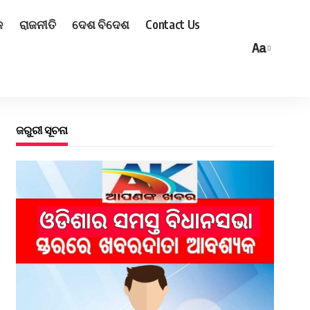
ଳ
ରାଜନୀତି
ଦେଶ ବିଦେଶ
Contact Us
Aa
ଜରୁରୀ ସୂଚନା