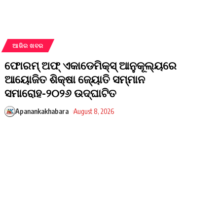
ଆଜିର ଖବର
ଫୋରମ୍ ଅଫ୍ ଏକାଡେମିକ୍ସ୍ ଆନୁକୂଲ୍ୟରେ
ଆୟୋଜିତ ଶିକ୍ଷା ଜ୍ୟୋତି ସମ୍ମାନ
ସମାରୋହ-୨୦୨୬ ଉଦ୍ଘାଟିତ
Apanankakhabara
August 8, 2026