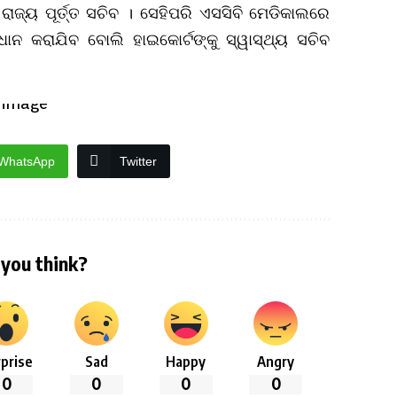
ଜ୍ୟ ପୂର୍ତ୍ତ ସଚିବ । ସେହିପରି ଏସସିବି ମେଡିକାଲରେ
ାଧାନ କରାଯିବ ବୋଲି ହାଇକୋର୍ଟଙ୍କୁ ସ୍ୱାସ୍ଥ୍ୟ ସଚିବ
WhatsApp
Twitter
you think?
prise
Sad
Happy
Angry
0
0
0
0