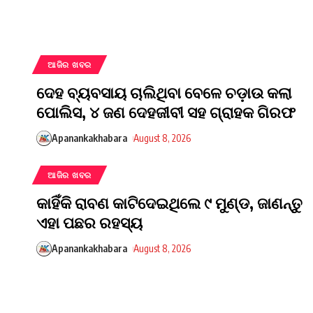
ଆଜିର ଖବର
ଦେହ ବ୍ୟବସାୟ ଚାଲିଥିବା ବେଳେ ଚଡ଼ାଉ କଲା
ପୋଲିସ, ୪ ଜଣ ଦେହଜୀବୀ ସହ ଗ୍ରାହକ ଗିରଫ
Apanankakhabara
August 8, 2026
ଆଜିର ଖବର
କାହିଁକି ରାବଣ କାଟିଦେଇଥିଲେ ୯ ମୁଣ୍ଡ, ଜାଣନ୍ତୁ
ଏହା ପଛର ରହସ୍ୟ
Apanankakhabara
August 8, 2026