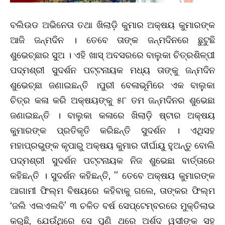
ବଲିଉଡ ଅଭିନେତା ତଥା ଖିଲାଡ଼ି କୁମାର ଅକ୍ଷୟ କୁମାରଙ୍କ
ଆଜି ଜନ୍ମଦିନ । ତେବେ ତାଙ୍କ ଜନ୍ମଦିନରେ ଛୁଟୁଛି
ଶୁଭେଚ୍ଛାର ସୁଅ । ଏହି ଖାସ୍ ଅବସରରେ ବାଲୁକା ଚିତ୍ରଶିଳ୍ପୀ
ପଦ୍ମଶ୍ରୀ ସୁଦର୍ଶନ ପଟ୍ଟନାୟକ ମଧ୍ୟ ତାଙ୍କୁ ଜନ୍ମଦିନ
ଶୁଭେଚ୍ଛା ଜଣାଇଛନ୍ତି ।ପୁରୀ ବେଳାଭୂମିରେ ଏକ ବାଲୁକା
ଚିତ୍ର କଳା କରି ଅକ୍ଷୟଙ୍କୁ ୫୮ ତମ ଜନ୍ମଦିନର ଶୁଭେଛା
ଜଣାଇଛନ୍ତି । ବାଲୁକା କଳାରେ ଖିଲାଡ଼ି ଷ୍ଟାର ଅକ୍ଷୟ
କୁମାରଙ୍କ ପ୍ରତିକୃତି କରିଛନ୍ତି ସୁଦର୍ଶନ । ଏଥିସହ
ମହାପ୍ରଭୁଙ୍କ କୃପାରୁ ଅକ୍ଷୟ କୁମାର ଦୀର୍ଘାୟୁ ହୁଅନ୍ତୁ ବୋଲି
ପଦ୍ମଶ୍ରୀ ସୁଦର୍ଶନ ପଟ୍ଟନାୟକ ନିଜ ଶୁଭେଛା ବାର୍ତ୍ତାରେ
କହିଛନ୍ତି । ସୁଦର୍ଶନ କହିଛନ୍ତି, ” ତେବେ ଅକ୍ଷୟ କୁମାରଙ୍କ
ଆଗାମୀ ଫିଲ୍ମ ବିଷୟରେ କହିବାକୁ ଗଲେ, ତାଙ୍କର ଫିଲ୍ମ
‘ଜଲି ଏଲଏଲବି’ ୩ ଚଳିତ ବର୍ଷ ସେପ୍ଟେମ୍ବରରେ ମୁକ୍ତିଲାଭ
କରୁଛି, ଯେଉଁଥିରେ ସେ ପୁଣି ଥରେ ଅର୍ଶଦ ୱସୀଙ୍କ ସହ