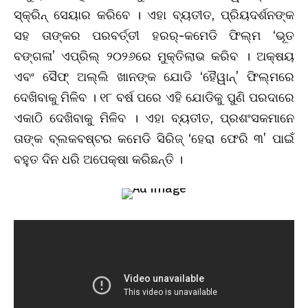
ସ୍କ୍ରିନ୍ ସେୟାର କରିବେ । ଏହା ବ୍ୟତୀତ, ପ୍ରିୟଦର୍ଶନଙ୍କ
ସହ ତାଙ୍କର ପରବର୍ତ୍ତୀ ହରର୍-କମେଡି ଫିଲ୍ମ ‘ଭୂତ
ବଙ୍ଗଳା’ ଏପ୍ରିଲ୍ ୨୦୨୬ରେ ମୁକ୍ତିଲାଭ କରିବ । ଅକ୍ଷୟ
ଏବଂ ସୈଫ୍ ଅଲ୍ଲି ଖାନଙ୍କ ଯୋଡି ‘ହୈୱାନ୍’ ଫିଲ୍ମରେ
ଦେଖିବାକୁ ମିଳିବ । ୧୮ ବର୍ଷ ପରେ ଏହି ଯୋଡିକୁ ପୁଣି ପରଦାରେ
ଏକାଠି ଦେଖିବାକୁ ମିଳିବ । ଏହା ବ୍ୟତୀତ, ପ୍ରଶଂସକମାନେ
ତାଙ୍କ ବ୍ଲକବଷ୍ଟର କମେଡି ସିରିଜ୍ ‘ହେରା ଫେରି ୩’ ପାଇଁ
ବହୁତ ଦିନ ଧରି ଅପେକ୍ଷା କରିଛନ୍ତି ।