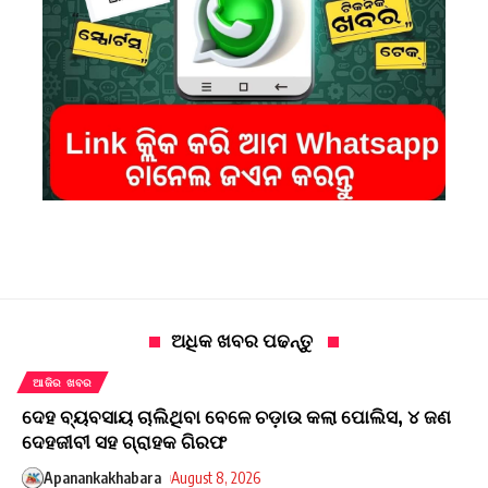
ଅଧିକ ଖବର ପଢନ୍ତୁ
ଆଜିର ଖବର
ଦେହ ବ୍ୟବସାୟ ଚାଲିଥିବା ବେଳେ ଚଡ଼ାଉ କଲା ପୋଲିସ, ୪ ଜଣ
ଦେହଜୀବୀ ସହ ଗ୍ରାହକ ଗିରଫ
Apanankakhabara
August 8, 2026