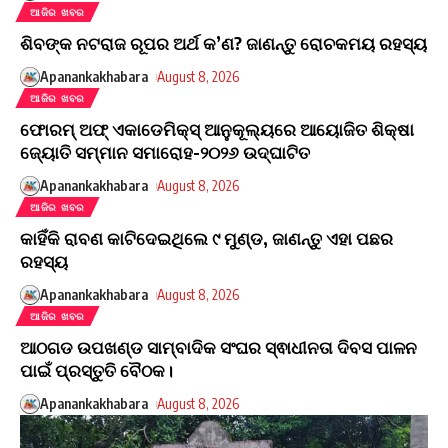
ଆଜିର ଖବର
ଶିବଙ୍କ ନଟରାଜ ରୂପର ଅର୍ଥ କ’ଣ? ଜାଣନ୍ତୁ ରୋଚକମୟ ରହସ୍ୟ
Apanankakhabara
August 8, 2026
ଆଜିର ଖବର
ଫୋରମ୍ ଅଫ୍ ଏକାଡେମିକ୍ସ୍ ଆନୁକୂଲ୍ୟରେ ଆୟୋଜିତ ଶିକ୍ଷା
ଜ୍ୟୋତି ସମ୍ମାନ ସମାରୋହ-୨୦୨୬ ଉଦ୍ଘାଟିତ
Apanankakhabara
August 8, 2026
ଆଜିର ଖବର
କାହିଁକି ରାବଣ କାଟିଦେଇଥିଲେ ୯ ମୁଣ୍ଡ, ଜାଣନ୍ତୁ ଏହା ପଛର
ରହସ୍ୟ
Apanankakhabara
August 8, 2026
ଆଜିର ଖବର
ଆଠଗଡ ଉପଖଣ୍ଡ ସାମ୍ବାଦିକ ସଂଘର ସ୍ଵାଧୀନତା ଦିବସ ପାଳନ
ପାଇଁ ପ୍ରସ୍ତୁତି ବୈଠକ।
Apanankakhabara
August 8, 2026