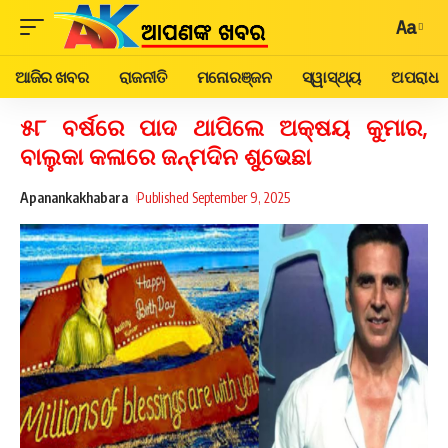
Aa
ଆଜିର ଖବର
ରାଜନୀତି
ମନୋରଞ୍ଜନ
ସ୍ୱାସ୍ଥ୍ୟ
ଅପରାଧ
୫୮ ବର୍ଷରେ ପାଦ ଥାପିଲେ ଅକ୍ଷୟ କୁମାର,
ବାଲୁକା କଳାରେ ଜନ୍ମଦିନ ଶୁଭେଛା
Apanankakhabara
Published September 9, 2025