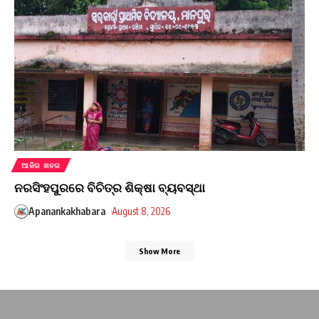
ଆଜିର ଖବର
ନରସିଂହପୁରରେ ବିଚିତ୍ର ଶିକ୍ଷା ବ୍ୟବସ୍ଥା
Apanankakhabara
August 8, 2026
Show More